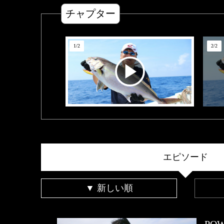
チャプター
1
/
2
2
/
2
エピソード
▼ 新しい順