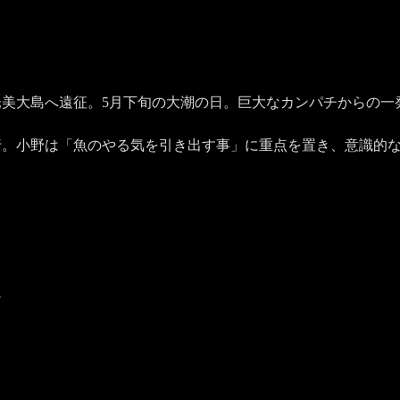
1
美大島へ遠征。5月下旬の大潮の日。巨大なカンパチからの一
行。小野は「魚のやる気を引き出す事」に重点を置き、意識的
グ