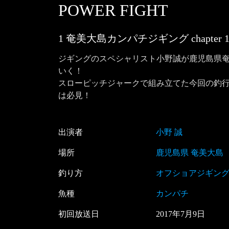
POWER FIGHT
1 奄美大島カンパチジギング
chapter
ジギングのスペシャリスト小野誠が鹿児島県奄
いく！

スローピッチジャークで組み立てた今回の釣
は必見！
出演者
小野 誠
場所
鹿児島県 奄美大島
釣り方
オフショアジギン
魚種
カンパチ
初回放送日
2017
年
7
月
9
日