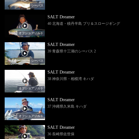
シーバス
SALT Dreamer
40 北海道・積丹半島 ブリ＆スロージギング
オフショアソルト
SALT Dreamer
39 青森県十三湖のシーバス 2
シーバス
SALT Dreamer
38 神奈川県・相模湾 キハダ
オフショアソルト
SALT Dreamer
37 沖縄県久米島 キハダ
オフショアソルト
SALT Dreamer
36 長崎県佐世保