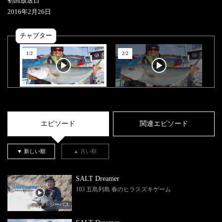
初回放送日
2016
年
2
月
26
日
チャプター
1
/
2
2
/
2
エピソード
関連エピソード
▼ 新しい順
▲ 古い順
SALT Dreamer
103 五島列島 春のヒラスズキゲーム
シーバス