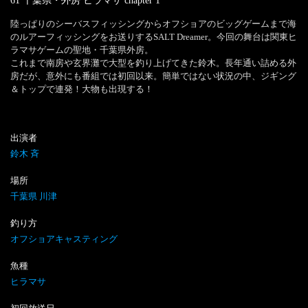
61 千葉県・外房 ヒラマサ
chapter
1
陸っぱりのシーバスフィッシングからオフショアのビッグゲームまで海
のルアーフィッシングをお送りするSALT Dreamer。今回の舞台は関東ヒ
ラマサゲームの聖地・千葉県外房。

これまで南房や玄界灘で大型を釣り上げてきた鈴木。長年通い詰める外
房だが、意外にも番組では初回以来。簡単ではない状況の中、ジギング
出演者
鈴木 斉
場所
千葉県 川津
釣り方
オフショアキャスティング
魚種
ヒラマサ