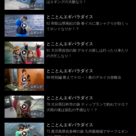
はエギングの大敵なり！
エギング
とことんエギパラダイス
82 和歌山県南紀の旅 春イカに激シャクりが効くっ
てホントなりか！？
エギング
とことんエギパラダイス
81 大分県佐伯の旅 デカイカ探しは行ったり来たり
の大忙しなり！
エギング
とことんエギパラダイス
80 特別編 教えてケロ～！春のデカイカ攻略法
エギング
とことんエギパラダイス
78 大分県臼杵市の旅 ティップランで釣れてケロ？
大雨の後は波乱の予感なり！？
エギング
とことんエギパラダイス
75 鹿児島県佐多岬の旅 九州最南端でサーフエギン