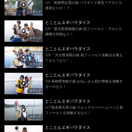
121「島根県出雲の旅 パラダイス発見？デカイカ
連発なりか！？」
エギング
とことんエギパラダイス
120「鹿児島県南薩の旅 初フィールド・デカイカ
捕獲大作戦なり！」
エギング
とことんエギパラダイス
119 「大分県深島の旅 初フィールド攻略法を教え
てもらうなり！」
エギング
とことんエギパラダイス
118 長崎県壱岐の旅 おねぃさん初の壱岐を攻略す
るーのなり！
エギング
とことんエギパラダイス
117 熊本県天草の旅 ウルトラスーパームーンと初
フィールドを攻略するなり！
エギング
とことんエギパラダイス