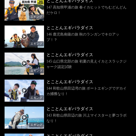
とことんエギパラダイス
147 高知県甲浦の旅 春イカヒットでちむどんどん
だケロ！
エギング
とことんエギパラダイス
146 鹿児島南薩の旅 秋のランガンでキロアッ
プ！？
エギング
とことんエギパラダイス
145 山口県北部の旅 初夏の見えイカとスラックジ
ャーク認定試験
エギング
とことんエギパラダイス
144 和歌山県田辺湾の旅 ボートエギングでデカイ
カ捕獲なり！
エギング
とことんエギパラダイス
143 和歌山県田辺の旅 川上マイスターと夢コラボ
なり！
エギング
とことんエギパラダイス