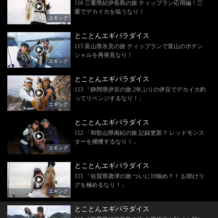
116 三重県紀伊長島の旅 ティップラン応用編！三
重でデカイカを狙うなり！
エギング
とことんエギパラダイス
115 富山県氷見の旅 ティップランで富山のポテン
シャルを再発見なり！
エギング
とことんエギパラダイス
113 「静岡県伊豆の旅 2年ぶりの伊豆でデカイカ釣
ってリベンジするなり！」
エギング
とことんエギパラダイス
112 「和歌山県南紀の旅 記録更新？ レッドモンス
ターを捕獲するなり！」
エギング
とことんエギパラダイス
111 「佐賀県唐津の旅 ついに10個め？！ お助けリ
グを極めるなり！」
エギング
とことんエギパラダイス