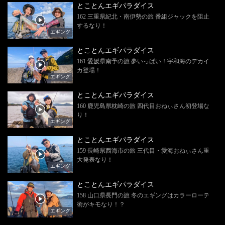
とことんエギパラダイス
162 三重県紀北・南伊勢の旅 番組ジャックを阻止
するなり！
エギング
とことんエギパラダイス
161 愛媛県南予の旅 夢いっぱい！宇和海のデカイ
カ登場！
エギング
とことんエギパラダイス
160 鹿児島県枕崎の旅 四代目おねぃさん初登場な
り！
エギング
とことんエギパラダイス
159 長崎県西海市の旅 三代目・愛海おねぃさん重
大発表なり！
エギング
とことんエギパラダイス
158 山口県長門の旅 冬のエギングはカラーローテ
術がキモなり！？
エギング