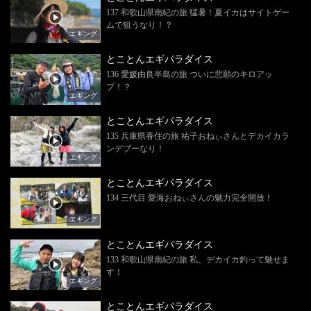
137 和歌山県南紀の旅 猛暑！夏イカはサイトゲー
ムで狙うなり！？
エギング
とことんエギパラダイス
136 愛媛由良半島の旅 ついに悲願のキロアッ
プ！？
エギング
とことんエギパラダイス
135 兵庫県香住の旅 祐子おねぃさんとデカイカラ
ンデブーなり！
エギング
とことんエギパラダイス
134 三代目 愛海おねぃさんの魅力完全開放！
エギング
とことんエギパラダイス
133 和歌山県南紀の旅 私、デカイカ釣って魅せま
す！
エギング
とことんエギパラダイス