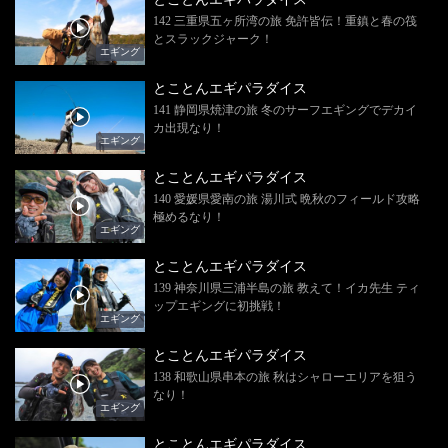
142 三重県五ヶ所湾の旅 免許皆伝！重鎮と春の筏
とスラックジャーク！
エギング
とことんエギパラダイス
141 静岡県焼津の旅 冬のサーフエギングでデカイ
カ出現なり！
エギング
とことんエギパラダイス
140 愛媛県愛南の旅 湯川式 晩秋のフィールド攻略
極めるなり！
エギング
とことんエギパラダイス
139 神奈川県三浦半島の旅 教えて！イカ先生 ティ
ップエギングに初挑戦！
エギング
とことんエギパラダイス
138 和歌山県串本の旅 秋はシャローエリアを狙う
なり！
エギング
とことんエギパラダイス