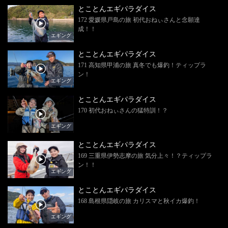
とことんエギパラダイス
172 愛媛県戸島の旅 初代おねぃさんと念願達
成！！
エギング
とことんエギパラダイス
171 高知県甲浦の旅 真冬でも爆釣！ティップラ
ン！
エギング
とことんエギパラダイス
170 初代おねぃさんの猛特訓！？
エギング
とことんエギパラダイス
169 三重県伊勢志摩の旅 気分上々！？ティップラ
ン！！
エギング
とことんエギパラダイス
168 島根県隠岐の旅 カリスマと秋イカ爆釣！
エギング