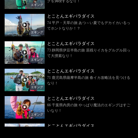
グを満喫するなり！
エギング
とことんエギパラダイス
74 平戸・天草の旅 あつ～い夏でもデカイカいるっ
てホントなりか！？
エギング
とことんエギパラダイス
73 静岡県伊豆半島の旅 居残りイカをグルグル回っ
て大捜索なり！
エギング
とことんエギパラダイス
71 鹿児島県薩摩半島の旅 春イカ攻略法を見つける
なり！
エギング
とことんエギパラダイス
66 千葉県内房の旅 やっぱり魔法のエギングはすご
いなり！
エギング
とことんエギパラダイス
60 福岡県宗像の旅 魔女の魅力でデカイカ攻略な
り！