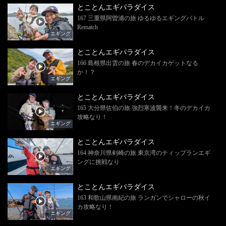
とことんエギパラダイス
167 三重県阿曽浦の旅 ゆるゆるエギングバトル
Rematch
エギング
とことんエギパラダイス
166 島根県出雲の旅 春のデカイカゲットなる
か！？
エギング
とことんエギパラダイス
165 大分県佐伯の旅 強烈寒波襲来！冬のデカイカ
攻略なり！
エギング
とことんエギパラダイス
164 神奈川県剣崎の旅 東京湾のティップランエギ
ングに挑戦なり
エギング
とことんエギパラダイス
163 和歌山県南紀の旅 ランガンでシャローの秋イ
カ攻略なり！
エギング