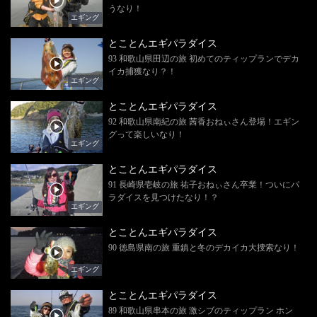
うなり！
エギング
とことんエギパラダイス
93 和歌山県田辺の旅 初めてのティップランでデカ
イカ捕獲なり？！
エギング
とことんエギパラダイス
92 和歌山県南紀の旅 茜香おねぃさん登場！エギン
グって楽しいなり！
エギング
とことんエギパラダイス
91 長崎県壱岐の旅 祐子おねぃさん卒業！ついにパ
ラダイスを見つけたなり！？
エギング
とことんエギパラダイス
90 徳島県南の旅 重鎮と冬のデカイカ大捜索なり！
エギング
とことんエギパラダイス
89 和歌山県串本の旅 激シブのティップラン ホン