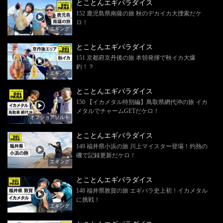
とことんエギパラダイス
152 鹿児島県南薩の旅 秋のデカイカ大捜索だケ
ロ！
エギング
とことんエギパラダイス
151 京都府京丹後の旅 本領発揮で秋イカ大爆
釣！？
エギング
とことんエギパラダイス
150 【イカメタル特別編】鳥取県網代沖の旅 イカ
メタルでチャームGETだケロ！
オフショアソルト
とことんエギパラダイス
149 福井県小浜の旅 川上マイスター登場！灼熱の
磯で記録更新だケロ！
エギング
とことんエギパラダイス
148 福井県敦賀の旅 エギパラ史上初！イカメタル
に挑戦！
エギング