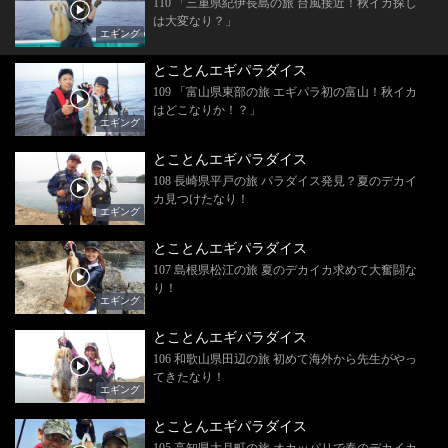
110 「三重県紀伊長島の旅 台風接近！秋イカ探し
は大変なり？」
エギング
とことんエギパラダイス
109 「富山県東部の旅 エギパラ初の富山！秋イカ
はどこなりか！？」
エギング
とことんエギパラダイス
108 長崎県平戸の旅 パラダイス発見？夏のデカイ
カ見つけたなり！
エギング
とことんエギパラダイス
107 島根県松江の旅 夏のデカイカ求めて大奮闘な
り！
エギング
とことんエギパラダイス
106 和歌山県田辺の旅 初めて海外から先生がやっ
てきたなり！
エギング
とことんエギパラダイス
105 高知県大月町の旅 オカッパリで春のデカイカ