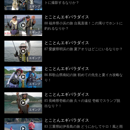
トに撮影するなりか？
エギング
とことんエギパラダイス
88 福井県小浜の旅 台風直後！この濁りでホントに
釣れるなりか？
エギング
とことんエギパラダイス
87 愛媛県明浜の旅 夏アオリはどこにいるなりか？
エギング
とことんエギパラダイス
86 和歌山県南紀の旅 初めての先生と夏イカ攻略な
り！
エギング
とことんエギパラダイス
85 長崎県壱岐の旅 久々の遠征 壱岐でスランプ脱
出なり？！
エギング
とことんエギパラダイス
83 三重県紀伊長島の旅 どうにかしてケロ！風と雨