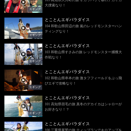
大捜索なり！
エギング
とことんエギパラダイス
104 和歌山県田辺の旅 嵐のレッドモンスターハン
ティングなり！
エギング
とことんエギパラダイス
103 和歌山県すさみの旅 レッドモンスター捕獲大
作戦なり！
エギング
とことんエギパラダイス
102 和歌山県串本の旅 激タフフィールドをぶっ飛
びエギで攻略なり！
エギング
とことんエギパラダイス
101 高知県宿毛の旅 真冬のデカイカはシャローが
お好きなり！？
エギング
とことんエギパラダイス
100 三重県尾鷲の旅 ティップランでキロアップを