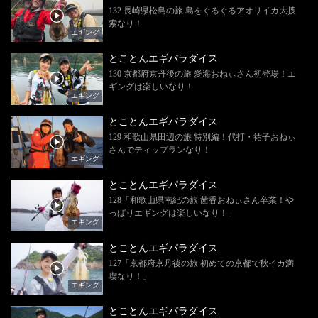
132 長崎県松島の旅 島をぐるぐるアオリイカ大捜
索なり！
エギング
とことんエギパラダイス
130 京都府京丹後の旅 愛海おねぃさん初登場！エ
ギングは楽しいなり！
エギング
とことんエギパラダイス
129 和歌山県田辺の旅 特別編！代打・祐子おねぃ
さんでティップランなり！
エギング
とことんエギパラダイス
128「和歌山県南紀の旅 茜香おねぃさん卒業！や
っぱりエギングは楽しいなり！」
エギング
とことんエギパラダイス
127「京都府京丹後の旅 初めての京都で秋イカ満
喫なり！」
エギング
とことんエギパラダイス