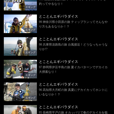
釣ってやるなり！
エギング
とことんエギパラダイス
99 神奈川県小田原の旅 ティップランってそんなや
り方もあるなりか！？
エギング
とことんエギパラダイス
98 兵庫県淡路島の旅 台風接近！どうなっちゃうな
りか!?
エギング
とことんエギパラダイス
97 静岡県伊豆半島の旅 夏イカパターンでデカイカ
大捜索なり！
エギング
とことんエギパラダイス
96 高知県大月町の旅 真夏にデカイカってホントに
いるなりか！？
エギング
とことんエギパラダイス
95 長崎県平戸の旅 オカッパリで春のデカイカを狙