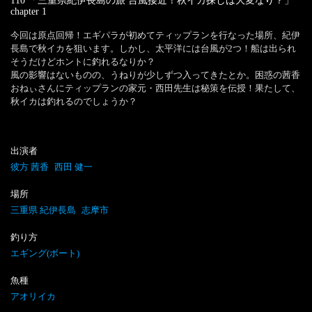
110 「三重県紀伊長島の旅 台風接近！秋イカ探しは大変なり？」
chapter
1
今回は原点回帰！エギパラが初めてティップランを行なった場所、紀伊
長島で秋イカを狙います。しかし、太平洋には台風が2つ！船は出られ
そうだけどホントに釣れるなりか？

風の影響はないものの、うねりが少しずつ入ってきたとか。困惑の茜香
おねぃさんにティップランの家元・西田先生は秘策を伝授！果たして、
出演者
彼方 茜香
西田 健一
場所
三重県 紀伊長島
志摩市
釣り方
エギング(ボート)
魚種
アオリイカ