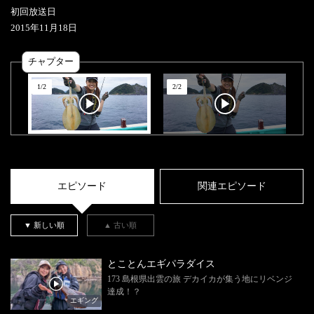
初回放送日
2015
年
11
月
18
日
チャプター
1
/
2
2
/
2
エピソード
関連エピソード
▼ 新しい順
▲ 古い順
とことんエギパラダイス
173 島根県出雲の旅 デカイカが集う地にリベンジ
達成！？
エギング