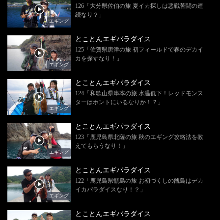
126「大分県佐伯の旅 夏イカ探しは悪戦苦闘の連
続なり？」
エギング
とことんエギパラダイス
125「佐賀県唐津の旅 初フィールドで春のデカイ
カを探すなり！」
エギング
とことんエギパラダイス
124「和歌山県串本の旅 水温低下！レッドモンス
ターはホントにいるなりか！？」
エギング
とことんエギパラダイス
123「鹿児島県北薩の旅 秋のエギング攻略法を教
えてもらうなり！」
エギング
とことんエギパラダイス
122「鹿児島県甑島の旅 お初づくしの甑島はデカ
イカパラダイスなり！？」
エギング
とことんエギパラダイス