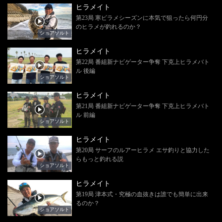
ヒラメイト
第23局 寒ビラメシーズンに本気で狙ったら何円分
のヒラメが釣れるのか？
ショアソルト
ヒラメイト
第22局 番組新ナビゲーター争奪 下克上ヒラメバト
ル 後編
ショアソルト
ヒラメイト
第21局 番組新ナビゲーター争奪 下克上ヒラメバト
ル 前編
ショアソルト
ヒラメイト
第20局 サーフのルアーヒラメ エサ釣りと協力した
らもっと釣れる説
ショアソルト
ヒラメイト
第19局 津本式・究極の血抜きは誰でも簡単に出来
るのか？
ショアソルト