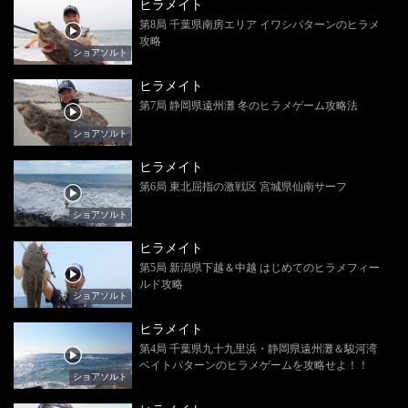
ヒラメイト
第8局 千葉県南房エリア イワシパターンのヒラメ
攻略
ショアソルト
ヒラメイト
第7局 静岡県遠州灘 冬のヒラメゲーム攻略法
ショアソルト
ヒラメイト
第6局 東北屈指の激戦区 宮城県仙南サーフ
ショアソルト
ヒラメイト
第5局 新潟県下越＆中越 はじめてのヒラメフィー
ルド攻略
ショアソルト
ヒラメイト
第4局 千葉県九十九里浜・静岡県遠州灘＆駿河湾
ベイトパターンのヒラメゲームを攻略せよ！！
ショアソルト