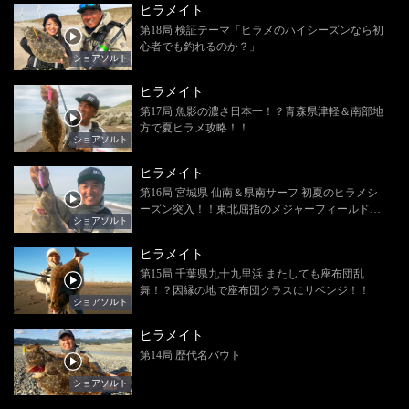
ヒラメイト
第18局 検証テーマ「ヒラメのハイシーズンなら初
心者でも釣れるのか？」
ショアソルト
ヒラメイト
第17局 魚影の濃さ日本一！？青森県津軽＆南部地
方で夏ヒラメ攻略！！
ショアソルト
ヒラメイト
第16局 宮城県 仙南＆県南サーフ 初夏のヒラメシ
ーズン突入！！東北屈指のメジャーフィールドで
ショアソルト
開幕戦に臨む！！
ヒラメイト
第15局 千葉県九十九里浜 またしても座布団乱
舞！？因縁の地で座布団クラスにリベンジ！！
ショアソルト
ヒラメイト
第14局 歴代名バウト
ショアソルト