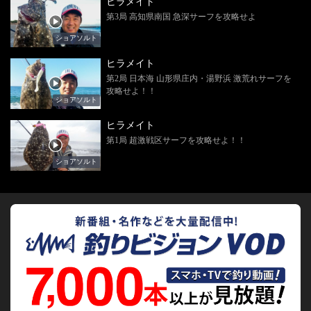
ヒラメイト
第3局 高知県南国 急深サーフを攻略せよ
ショアソルト
ヒラメイト
第2局 日本海 山形県庄内・湯野浜 激荒れサーフを
攻略せよ！！
ショアソルト
ヒラメイト
第1局 超激戦区サーフを攻略せよ！！
ショアソルト