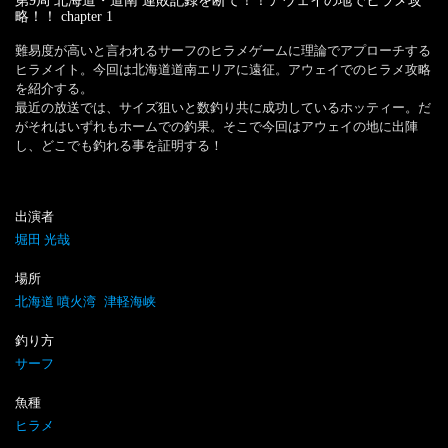
第9局 北海道・道南 連敗記録を断て！！アウェイの地でヒラメ攻
略！！
chapter
1
難易度が高いと言われるサーフのヒラメゲームに理論でアプローチする
ヒラメイト。今回は北海道道南エリアに遠征。アウェイでのヒラメ攻略
を紹介する。

最近の放送では、サイズ狙いと数釣り共に成功しているホッティー。だ
がそれはいずれもホームでの釣果。そこで今回はアウェイの地に出陣
し、どこでも釣れる事を証明する！
出演者
堀田 光哉
場所
北海道 噴火湾
津軽海峡
釣り方
サーフ
魚種
ヒラメ