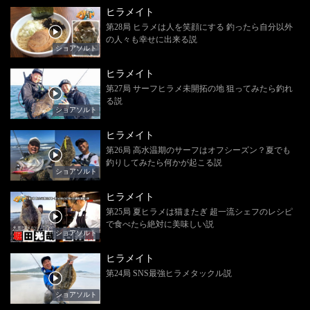
ヒラメイト
第28局 ヒラメは人を笑顔にする 釣ったら自分以外
の人々も幸せに出来る説
ショアソルト
ヒラメイト
第27局 サーフヒラメ未開拓の地 狙ってみたら釣れ
る説
ショアソルト
ヒラメイト
第26局 高水温期のサーフはオフシーズン？夏でも
釣りしてみたら何かが起こる説
ショアソルト
ヒラメイト
第25局 夏ヒラメは猫またぎ 超一流シェフのレシピ
で食べたら絶対に美味しい説
ショアソルト
ヒラメイト
第24局 SNS最強ヒラメタックル説
ショアソルト