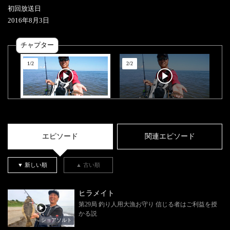
初回放送日
2016
年
8
月
3
日
チャプター
1
/
2
2
/
2
エピソード
関連エピソード
▼ 新しい順
▲ 古い順
ヒラメイト
第29局 釣り人用大漁お守り 信じる者はご利益を授
かる説
ショアソルト