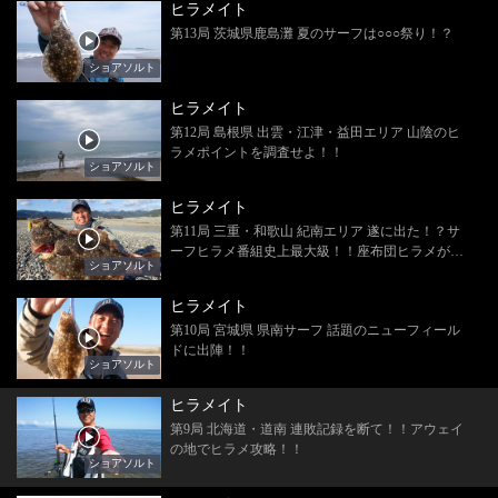
ヒラメイト
第13局 茨城県鹿島灘 夏のサーフは○○○祭り！？
ショアソルト
ヒラメイト
第12局 島根県 出雲・江津・益田エリア 山陰のヒ
ラメポイントを調査せよ！！
ショアソルト
ヒラメイト
第11局 三重・和歌山 紀南エリア 遂に出た！？サ
ーフヒラメ番組史上最大級！！座布団ヒラメが釣
ショアソルト
れちゃった！！
ヒラメイト
第10局 宮城県 県南サーフ 話題のニューフィール
ドに出陣！！
ショアソルト
ヒラメイト
第9局 北海道・道南 連敗記録を断て！！アウェイ
の地でヒラメ攻略！！
ショアソルト