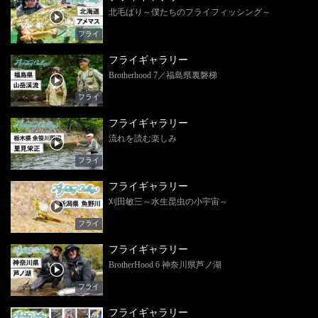
北毛ばり～僕たちのフライフィッシング～
フライ
フライギャラリー
Brotherhood 7／福島県裏磐梯
フライ
フライギャラリー
流れを読む楽しみ
フライ
フライギャラリー
刈田敏三～水生昆虫の小宇宙～
フライ
フライギャラリー
BrotherHood 6 神奈川県芦ノ湖
フライ
フライギャラリー