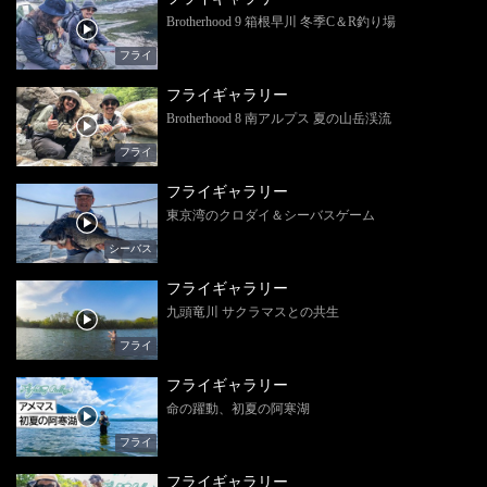
Brotherhood 9 箱根早川 冬季C＆R釣り場
フライ
フライギャラリー
Brotherhood 8 南アルプス 夏の山岳渓流
フライ
フライギャラリー
東京湾のクロダイ＆シーバスゲーム
シーバス
フライギャラリー
九頭竜川 サクラマスとの共生
フライ
フライギャラリー
命の躍動、初夏の阿寒湖
フライ
フライギャラリー