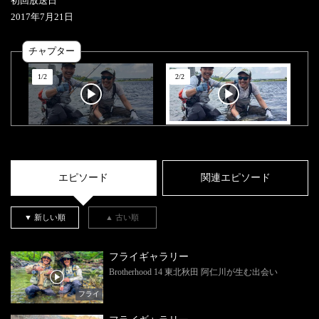
初回放送日
2017
年
7
月
21
日
チャプター
1
/
2
2
/
2
エピソード
関連エピソード
▼ 新しい順
▲ 古い順
フライギャラリー
Brotherhood 14 東北秋田 阿仁川が生む出会い
フライ