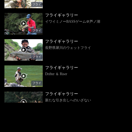
フライ
フライギャラリー
イワイミノーBASSゲーム＠芦ノ湖
フライ
フライギャラリー
長野県犀川のウェットフライ
フライ
フライギャラリー
Drifter ＆ Riser
フライ
フライギャラリー
新たな引き出しへのいざない
フライ
フライギャラリー
The Tying Room 3