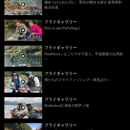
傷めつけられた川に、野生の輝きを探す 群馬県利
根川水系
フライ
フライギャラリー
How to start FlyFishing 2
フライ
フライギャラリー
HuntDown～なごりマダラ追う、平成最後の九州旅
～
フライ
フライギャラリー
僕たちのフライフィッシング～島毛ばり～
フライ
フライギャラリー
Brotherhood2 神奈川県芦ノ湖
フライ
フライギャラリー