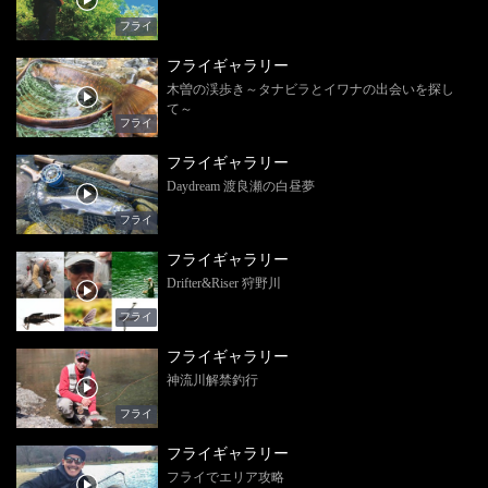
フライ
フライギャラリー
木曽の渓歩き～タナビラとイワナの出会いを探し
て～
フライ
フライギャラリー
Daydream 渡良瀬の白昼夢
フライ
フライギャラリー
Drifter&Riser 狩野川
フライ
フライギャラリー
神流川解禁釣行
フライ
フライギャラリー
フライでエリア攻略