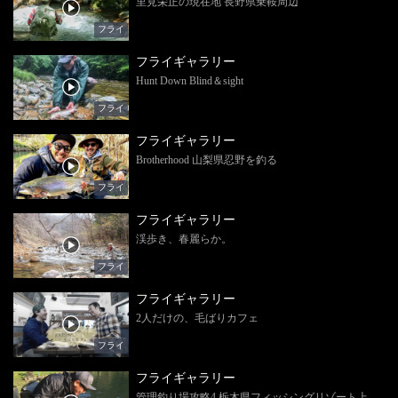
里見栄正の現在地 長野県乗鞍周辺
フライ
フライギャラリー
Hunt Down Blind＆sight
フライ
フライギャラリー
Brotherhood 山梨県忍野を釣る
フライ
フライギャラリー
渓歩き、春麗らか。
フライ
フライギャラリー
2人だけの、毛ばりカフェ
フライ
フライギャラリー
管理釣り場攻略4 栃木県フィッシングリゾート上