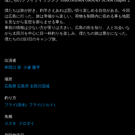
僕たちのフライフィッシング HIROSHIMA GRAND SLAM
chapter
2
僕たちは旅が好き。釣竿さえあれば思い切り楽しめる自信がある。今回
は広島に行った。旅は準備から楽しい。荷物を制限内に収める事も地図
を見ながら妄想を膨らませる事も。

事前の情報は少ない方が実りは大きい。広島の街を知り、人と出会いな
がら太田川を中心に目一杯釣りを楽しみ、僕たちの旅は豊かになった。
僕たちの2泊3日のキャンプ旅。
出演者
牟田口 崇
小倉 隆平
場所
広島県 広島市 太田川流域
釣り方
フライ(淡水)
フライ(ソルト)
魚種
スズキ
クロダイ