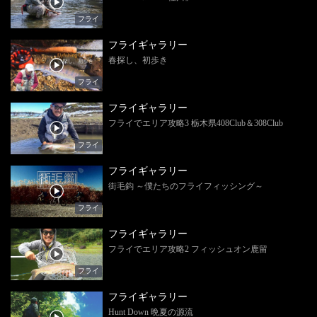
フライ
フライギャラリー
春探し、初歩き
フライ
フライギャラリー
フライでエリア攻略3 栃木県408Club＆308Club
フライ
フライギャラリー
街毛鈎 ～僕たちのフライフィッシング～
フライ
フライギャラリー
フライでエリア攻略2 フィッシュオン鹿留
フライ
フライギャラリー
Hunt Down 晩夏の源流