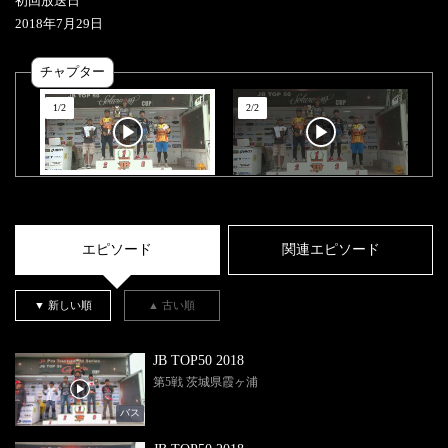
初回放送日
2018
年
7
月
29
日
チャプター
1
/
2
2
/
2
エピソード
関連エピソード
▼ 新しい順
▲ 古い順
JB TOP50 2018
第5戦 茨城県霞ヶ浦
バス