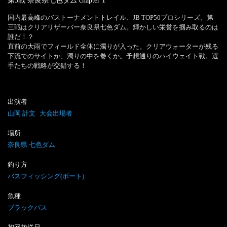
第3戦 奈良県七色ダム
chapter
1
国内最高峰のバストーナメントトレイル、JB TOP50プロシリーズ。第
三戦はクリアリザーバー奈良県七色ダム。輝かしい栄誉を掴み取るのは
誰だ！？

直前の大雨でフィールド全体に濁りが入った。クリアウォーターが残る
下流でのサイトか、濁りの中を巻くか。予想通りのハイウェイト戦。選
手たちの戦略が交錯する！
出演者
山岡 計文
大会出場者
場所
奈良県 七色ダム
釣り方
バスフィッシング(ボート)
魚種
ブラックバス