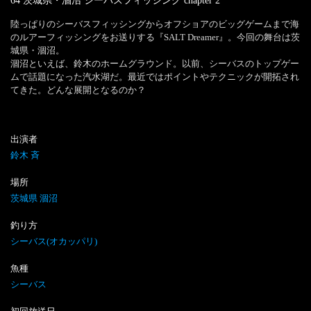
64 茨城県・涸沼 シーバスフィッシング
chapter
2
陸っぱりのシーバスフィッシングからオフショアのビッグゲームまで海
のルアーフィッシングをお送りする『SALT Dreamer』。今回の舞台は茨
城県・涸沼。

涸沼といえば、鈴木のホームグラウンド。以前、シーバスのトップゲー
ムで話題になった汽水湖だ。最近ではポイントやテクニックが開拓され
出演者
鈴木 斉
場所
茨城県 涸沼
釣り方
シーバス(オカッパリ)
魚種
シーバス