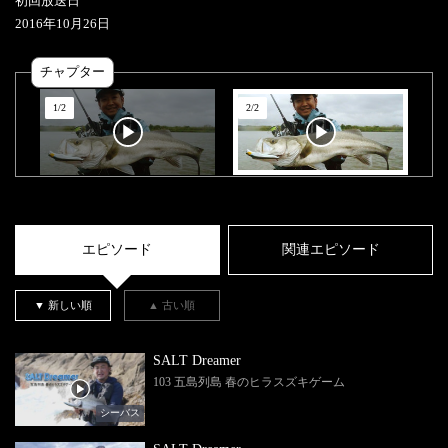
初回放送日
2016
年
10
月
26
日
チャプター
1
/
2
2
/
2
エピソード
関連エピソード
▼ 新しい順
▲ 古い順
SALT Dreamer
103 五島列島 春のヒラスズキゲーム
シーバス