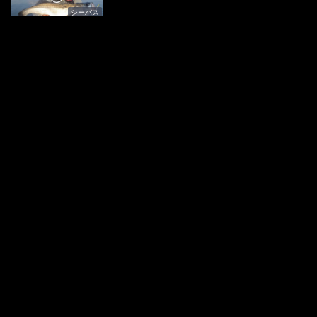
シーバス
SALT Dreamer
40 北海道・積丹半島 ブリ＆スロージギング
オフショアソルト
SALT Dreamer
39 青森県十三湖のシーバス 2
シーバス
SALT Dreamer
38 神奈川県・相模湾 キハダ
オフショアソルト
SALT Dreamer
37 沖縄県久米島 キハダ
オフショアソルト
SALT Dreamer
36 長崎県佐世保