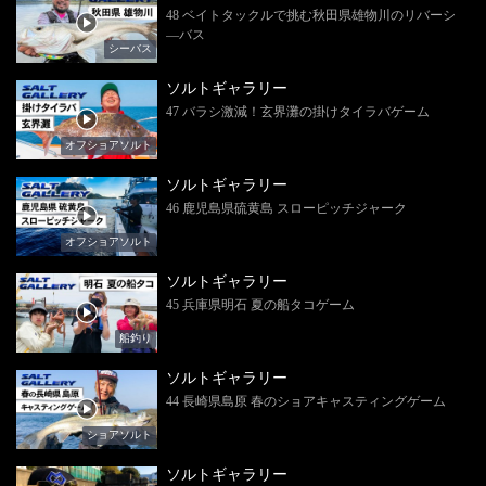
48 ベイトタックルで挑む秋田県雄物川のリバーシ
―バス
シーバス
ソルトギャラリー
47 バラシ激減！玄界灘の掛けタイラバゲーム
オフショアソルト
ソルトギャラリー
46 鹿児島県硫黄島 スローピッチジャーク
オフショアソルト
ソルトギャラリー
45 兵庫県明石 夏の船タコゲーム
船釣り
ソルトギャラリー
44 長崎県島原 春のショアキャスティングゲーム
ショアソルト
ソルトギャラリー