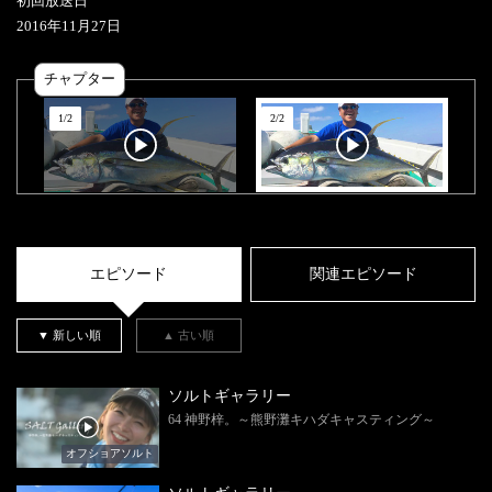
初回放送日
2016
年
11
月
27
日
チャプター
1
/
2
2
/
2
エピソード
関連エピソード
▼ 新しい順
▲ 古い順
ソルトギャラリー
64 神野梓。～熊野灘キハダキャスティング～
オフショアソルト