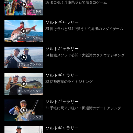
36 タコ魂！兵庫県明石で船タコゲーム
船釣り
ソルトギャラリー
35 掛けラバとSLJで狙う！玄界灘のマダイゲーム
オフショアソルト
ソルトギャラリー
34 極秘メソッド公開！大阪湾のタチウオジギング
オフショアソルト
ソルトギャラリー
32 伊勢志摩のライトジギング
オフショアソルト
ソルトギャラリー
31 手軽に尺アジ狙い！田辺湾のボートアジング
アジング
ソルトギャラリー