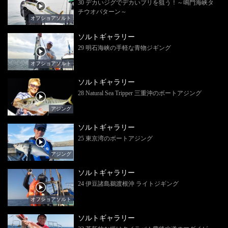
30 デカいジグでデカいブリを狙う！～鳴門海峡タ
チウオパターン～
オフショアソルト
ソルトギャラリー
29 明石海峡の手軽な青物ジギング
オフショアソルト
ソルトギャラリー
28 Natural Sea Tripper 三重沖のボートアジング
アジング
ソルトギャラリー
25 東京湾のボートアジング
アジング
ソルトギャラリー
24 伊豆諸島鵜渡根沖 ライトジギング
オフショアソルト
ソルトギャラリー