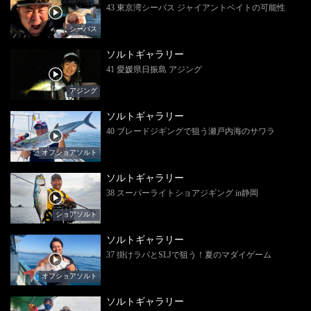
43 東京湾シーバス ジャイアントベイトの可能性
シーバス
ソルトギャラリー
41 愛媛県日振島 アジング
アジング
ソルトギャラリー
40 ブレードジギングで狙う瀬戸内海のサワラ
オフショアソルト
ソルトギャラリー
38 スーパーライトショアジギング in静岡
ショアソルト
ソルトギャラリー
37 掛けラバとSLJで狙う！夏のマダイゲーム
オフショアソルト
ソルトギャラリー