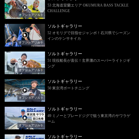
53 北海道室蘭エリア OKUMURA BASS TACKLE
CHALLENGE
オフショアソルト
ソルトギャラリー
52 オモリグで目指せジャンボ！石川県でシーズン
インのケンサキイカ
オフショアソルト
ソルトギャラリー
51 現役船長が直伝！玄界灘のスーパーライトジギ
ング
オフショアソルト
ソルトギャラリー
50 東京湾ボートチニング
オフショアソルト
ソルトギャラリー
49 ミノーとブレードジグで狙う東京湾のサワラゲ
ーム
オフショアソルト
ソルトギャラリー