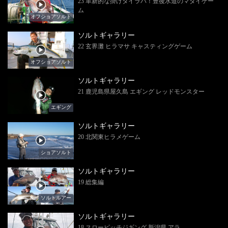
23 革新的な掛けタイラバ！豊後水道のマダイゲー
ム
オフショアソルト
ソルトギャラリー
22 玄界灘 ヒラマサ キャスティングゲーム
オフショアソルト
ソルトギャラリー
21 鹿児島県屋久島 エギング レッドモンスター
エギング
ソルトギャラリー
20 北関東ヒラメゲーム
ショアソルト
ソルトギャラリー
19 総集編
ソルトルアー
ソルトギャラリー
18 スローピッチジギング 新潟県 アラ