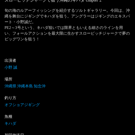
スローピッチジャークで狙う沖縄のキハダ
chapter
2
旬の海のルアーフィッシングを紹介するソルトギャラリー。今回は、沖
縄を舞台にジギングでキハダを狙う。アングラーはジギングのエキスパ
ート・小野誠だ。

PE2～3号という、キハダ狙いでは限界ともいえる細さのラインを用
い、フォールアクションを最大限に生かすスローピッチジャークで夢の
ビッグワンを狙う！
出演者
小野 誠
場所
沖縄県 沖縄本島 知念沖
釣り方
オフショアジギング
魚種
キハダ