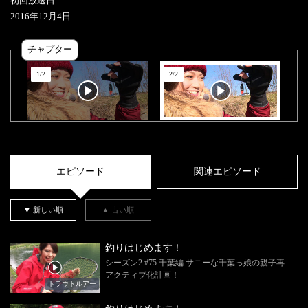
初回放送日
2016
年
12
月
4
日
チャプター
1
/
2
2
/
2
エピソード
関連エピソード
▼ 新しい順
▲ 古い順
釣りはじめます！
シーズン2 #75 千葉編 サニーな千葉っ娘の親子再
アクティブ化計画！
トラウトルアー