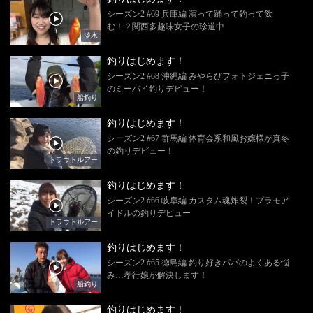
シーズン2 #69 兵庫編 演って踊って釣って飲
む！？関西多趣味女子の珍道中
淡水
釣りはじめます！
シーズン2 #68 沖縄編 みやらびフォトジェニっ子
のミーバイ釣りデビュー！
船釣り
釣りはじめます！
シーズン2 #67 群馬編 体育会系和風お嬢様が真冬
の釣りデビュー！
トラウトルアー
釣りはじめます！
シーズン2 #66 岐阜編 カスタム魂炸裂！プラモア
イドルの釣りデビュー
トラウトルアー
釣りはじめます！
シーズン2 #65 徳島編 釣り好きパパのよくある悩
み…孝行娘が解決します！
船釣り
釣りはじめます！