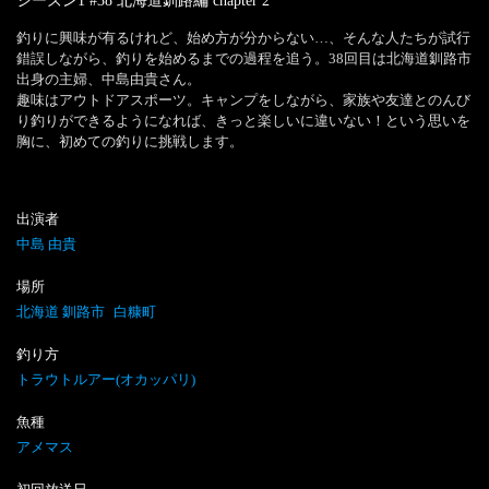
シーズン1 #38 北海道釧路編
chapter
2
釣りに興味が有るけれど、始め方が分からない…、そんな人たちが試行
錯誤しながら、釣りを始めるまでの過程を追う。38回目は北海道釧路市
出身の主婦、中島由貴さん。

趣味はアウトドアスポーツ。キャンプをしながら、家族や友達とのんび
り釣りができるようになれば、きっと楽しいに違いない！という思いを
出演者
中島 由貴
場所
北海道 釧路市
白糠町
釣り方
トラウトルアー(オカッパリ)
魚種
アメマス