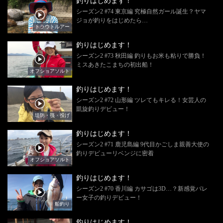
釣りはじめます！
シーズン2 #74 東京編 究極自然ガール誕生？ヤマ
ジョが釣りをはじめたら…
トラウトルアー
釣りはじめます！
シーズン2 #73 秋田編 釣りもお米も粘りで勝負！
ミスあきたこまちの初出船！
オフショアソルト
釣りはじめます！
シーズン2 #72 山形編 ツレてもキレる！女芸人の
凱旋釣りデビュー！
堤防・筏・投げ
釣りはじめます！
シーズン2 #71 鹿児島編 9代目かごしま親善大使の
釣りデビューリベンジに密着
オフショアソルト
釣りはじめます！
シーズン2 #70 香川編 カサゴは3D…？新感覚バレ
ー女子の釣りデビュー！
船釣り
釣りはじめます！