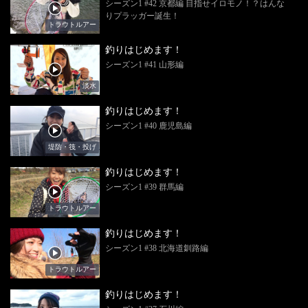
シーズン1 #42 京都編 目指せイロモノ！？はんな
りプラッガー誕生！
トラウトルアー
釣りはじめます！
シーズン1 #41 山形編
淡水
釣りはじめます！
シーズン1 #40 鹿児島編
堤防・筏・投げ
釣りはじめます！
シーズン1 #39 群馬編
トラウトルアー
釣りはじめます！
シーズン1 #38 北海道釧路編
トラウトルアー
釣りはじめます！