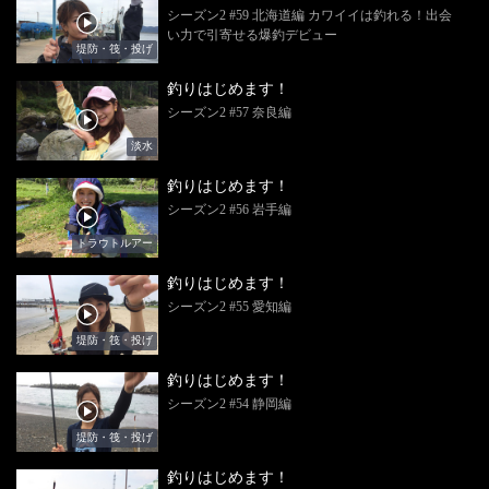
シーズン2 #59 北海道編 カワイイは釣れる！出会
い力で引寄せる爆釣デビュー
堤防・筏・投げ
釣りはじめます！
シーズン2 #57 奈良編
淡水
釣りはじめます！
シーズン2 #56 岩手編
トラウトルアー
釣りはじめます！
シーズン2 #55 愛知編
堤防・筏・投げ
釣りはじめます！
シーズン2 #54 静岡編
堤防・筏・投げ
釣りはじめます！