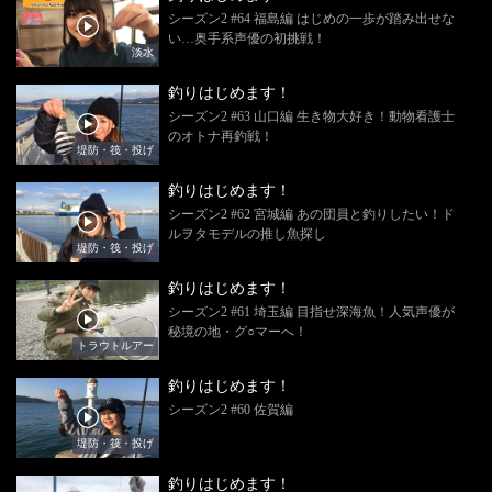
シーズン2 #64 福島編 はじめの一歩が踏み出せな
い…奥手系声優の初挑戦！
淡水
釣りはじめます！
シーズン2 #63 山口編 生き物大好き！動物看護士
のオトナ再釣戦！
堤防・筏・投げ
釣りはじめます！
シーズン2 #62 宮城編 あの団員と釣りしたい！ド
ルヲタモデルの推し魚探し
堤防・筏・投げ
釣りはじめます！
シーズン2 #61 埼玉編 目指せ深海魚！人気声優が
秘境の地・グ○マーへ！
トラウトルアー
釣りはじめます！
シーズン2 #60 佐賀編
堤防・筏・投げ
釣りはじめます！