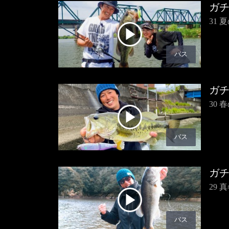
ガ
31
バス
ガ
30
バス
ガ
29
バス