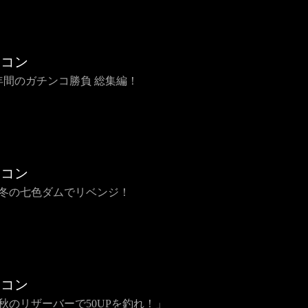
チコン
 6年間のガチンコ勝負 総集編！
チコン
 真冬の七色ダムでリベンジ！
チコン
 「秋のリザーバーで50UPを釣れ！」