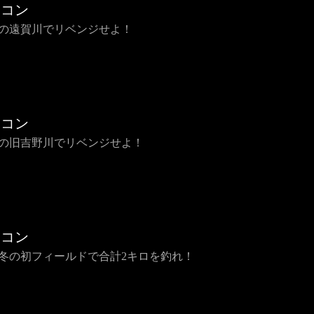
チコン
 夏の遠賀川でリベンジせよ！
チコン
 春の旧吉野川でリベンジせよ！
チコン
 真冬の初フィールドで合計2キロを釣れ！