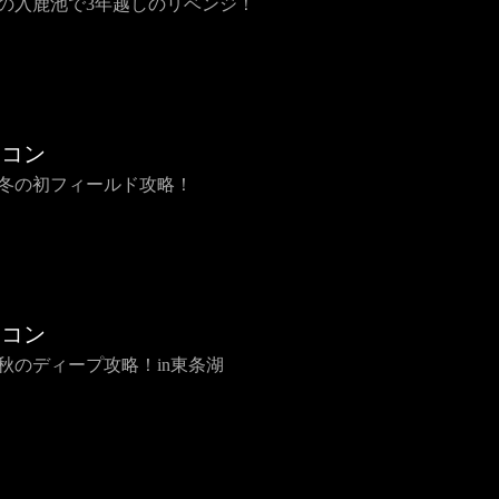
 春の入鹿池で3年越しのリベンジ！
チコン
 真冬の初フィールド攻略！
チコン
 晩秋のディープ攻略！in東条湖