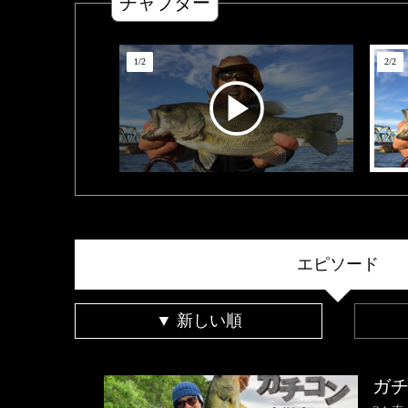
チャプター
1
/
2
2
/
2
エピソード
▼ 新しい順
ガ