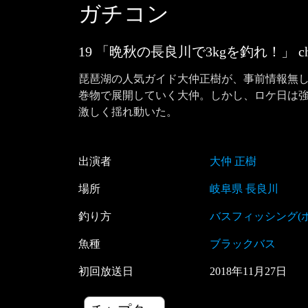
ガチコン
19 「晩秋の長良川で3kgを釣れ！」
c
琵琶湖の人気ガイド大仲正樹が、事前情報無し
巻物で展開していく大仲。しかし、ロケ日は
出演者
大仲 正樹
場所
岐阜県 長良川
釣り方
バスフィッシング(
魚種
ブラックバス
初回放送日
2018
年
11
月
27
日