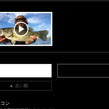
▲ 古い順
チコン