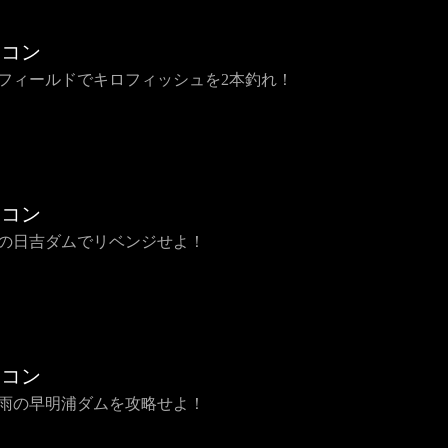
チコン
 初フィールドでキロフィッシュを2本釣れ！
チコン
 秋の日吉ダムでリベンジせよ！
チコン
 梅雨の早明浦ダムを攻略せよ！