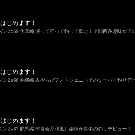
りはじめます！
ズン2 #69 兵庫編 演って踊って釣って飲む！？関西多趣味女子
りはじめます！
ズン2 #68 沖縄編 みやらびフォトジェニっ子のミーバイ釣りデ
りはじめます！
ズン2 #67 群馬編 体育会系和風お嬢様が真冬の釣りデビュー！