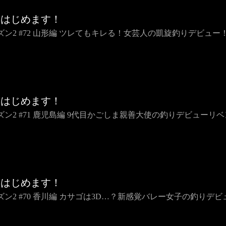
りはじめます！
ズン2 #72 山形編 ツレてもキレる！女芸人の凱旋釣りデビュー
りはじめます！
ズン2 #71 鹿児島編 9代目かごしま親善大使の釣りデビューリ
りはじめます！
ズン2 #70 香川編 カサゴは3D…？新感覚バレー女子の釣りデビ