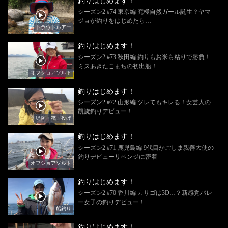
釣りはじめます！
シーズン2 #74 東京編 究極自然ガール誕生？ヤマ
ジョが釣りをはじめたら…
トラウトルアー
釣りはじめます！
シーズン2 #73 秋田編 釣りもお米も粘りで勝負！
ミスあきたこまちの初出船！
オフショアソルト
釣りはじめます！
シーズン2 #72 山形編 ツレてもキレる！女芸人の
凱旋釣りデビュー！
堤防・筏・投げ
釣りはじめます！
シーズン2 #71 鹿児島編 9代目かごしま親善大使の
釣りデビューリベンジに密着
オフショアソルト
釣りはじめます！
シーズン2 #70 香川編 カサゴは3D…？新感覚バレ
ー女子の釣りデビュー！
船釣り
釣りはじめます！