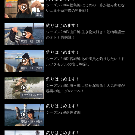
シーズン2 #64 福島編 はじめの一歩が踏み出せな
い…奥手系声優の初挑戦！
淡水
釣りはじめます！
シーズン2 #63 山口編 生き物大好き！動物看護士
のオトナ再釣戦！
堤防・筏・投げ
釣りはじめます！
シーズン2 #62 宮城編 あの団員と釣りしたい！ド
ルヲタモデルの推し魚探し
堤防・筏・投げ
釣りはじめます！
シーズン2 #61 埼玉編 目指せ深海魚！人気声優が
秘境の地・グ○マーへ！
トラウトルアー
釣りはじめます！
シーズン2 #60 佐賀編
堤防・筏・投げ
釣りはじめます！