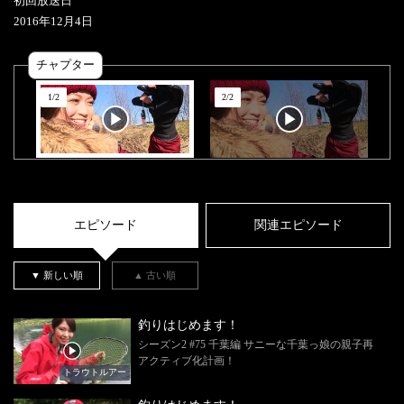
初回放送日
2016
年
12
月
4
日
チャプター
1
/
2
2
/
2
エピソード
関連エピソード
▼ 新しい順
▲ 古い順
釣りはじめます！
シーズン2 #75 千葉編 サニーな千葉っ娘の親子再
アクティブ化計画！
トラウトルアー