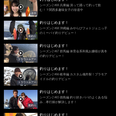
シーズン2 #69 兵庫編 演って踊って釣って飲
む！？関西多趣味女子の珍道中
淡水
釣りはじめます！
シーズン2 #68 沖縄編 みやらびフォトジェニっ子
のミーバイ釣りデビュー！
船釣り
釣りはじめます！
シーズン2 #67 群馬編 体育会系和風お嬢様が真冬
の釣りデビュー！
トラウトルアー
釣りはじめます！
シーズン2 #66 岐阜編 カスタム魂炸裂！プラモア
イドルの釣りデビュー
トラウトルアー
釣りはじめます！
シーズン2 #65 徳島編 釣り好きパパのよくある悩
み…孝行娘が解決します！
船釣り
釣りはじめます！