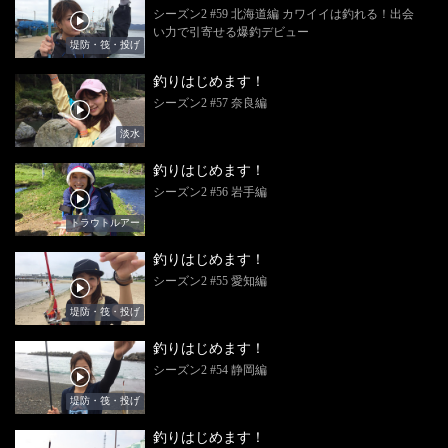
シーズン2 #59 北海道編 カワイイは釣れる！出会
い力で引寄せる爆釣デビュー
堤防・筏・投げ
釣りはじめます！
シーズン2 #57 奈良編
淡水
釣りはじめます！
シーズン2 #56 岩手編
トラウトルアー
釣りはじめます！
シーズン2 #55 愛知編
堤防・筏・投げ
釣りはじめます！
シーズン2 #54 静岡編
堤防・筏・投げ
釣りはじめます！