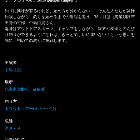
シーズン1 #38 北海道釧路編
chapter
1
釣りに興味が有るけれど、始め方が分からない…、そんな人たちが試行
錯誤しながら、釣りを始めるまでの過程を追う。38回目は北海道釧路市
出身の主婦、中島由貴さん。

趣味はアウトドアスポーツ。キャンプをしながら、家族や友達とのんび
り釣りができるようになれば、きっと楽しいに違いない！という思いを
出演者
中島 由貴
場所
北海道 釧路市
白糠町
釣り方
トラウトルアー(オカッパリ)
魚種
アメマス