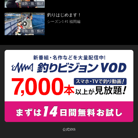
堤防・筏・投げ
釣りはじめます！
シーズン1 #1 福岡編
堤防・筏・投げ
公式SNS