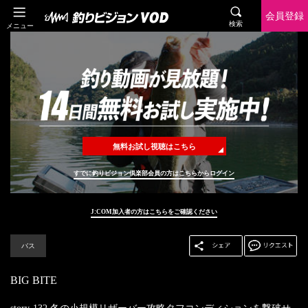
会員登録
検索
メニュー
無料お試し視聴はこちら
すでに釣りビジョン倶楽部会員の方はこちらからログイン
J:COM加入者の方はこちらをご確認ください
バス
BIG BITE