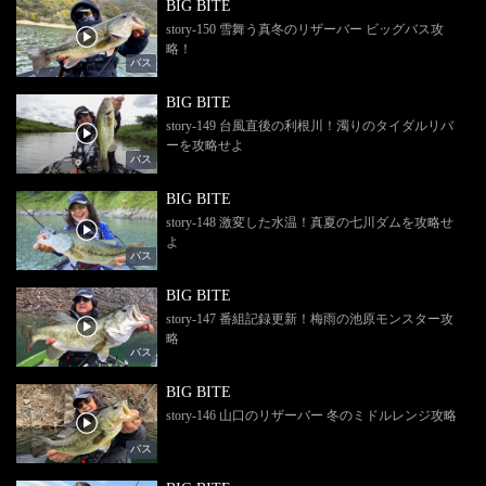
BIG BITE
story-150 雪舞う真冬のリザーバー ビッグバス攻
略！
バス
BIG BITE
story-149 台風直後の利根川！濁りのタイダルリバ
ーを攻略せよ
バス
BIG BITE
story-148 激変した水温！真夏の七川ダムを攻略せ
よ
バス
BIG BITE
story-147 番組記録更新！梅雨の池原モンスター攻
略
バス
BIG BITE
story-146 山口のリザーバー 冬のミドルレンジ攻略
バス