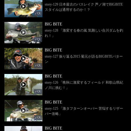
story-129 日本最古のバスレイク 芦ノ湖でBIGBITE
スタイルは通用するのか！？
バス
BIG BITE
story-128 「激変する春の嵐 気難しい合川ダムを釣
れ！」
バス
BIG BITE
story-127 振り返る2015 菊元が語るBIGBITEパター
ン
バス
BIG BITE
story-126 「晩秋に激変するフィールド 和歌山県紀
ノ川に挑む！」
バス
BIG BITE
story-125 「激タフターンオーバー 苦悩するリザー
バー攻略」
バス
BIG BITE