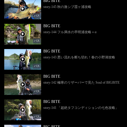
BIG BITE
story-145 秋の激シブ霞ヶ浦攻略
バス
BIG BITE
story-144 フル満水の早明浦攻略＋α
バス
BIG BITE
story-143 悪い流れを断ち切れ！春の小野湖攻略
バス
BIG BITE
story-142 極寒のリザーバーで見た Soul of BIGBITE
バス
BIG BITE
story-141 「超絶タフコンディションの七色攻略」
バス
BIG BITE