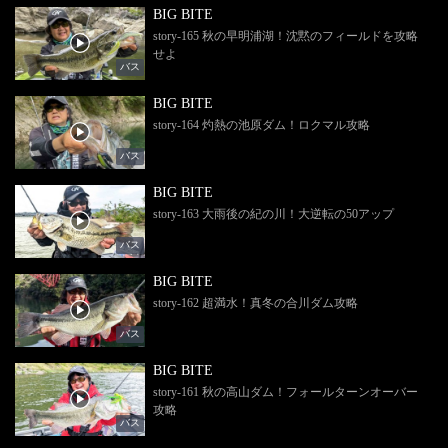
BIG BITE
story-165 秋の早明浦湖！沈黙のフィールドを攻略
せよ
バス
BIG BITE
story-164 灼熱の池原ダム！ロクマル攻略
バス
BIG BITE
story-163 大雨後の紀の川！大逆転の50アップ
バス
BIG BITE
story-162 超満水！真冬の合川ダム攻略
バス
BIG BITE
story-161 秋の高山ダム！フォールターンオーバー
攻略
バス