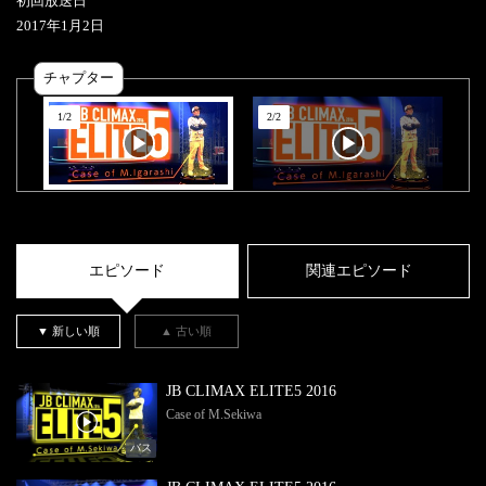
初回放送日
2017
年
1
月
2
日
チャプター
1
/
2
2
/
2
エピソード
関連エピソード
▼ 新しい順
▲ 古い順
JB CLIMAX ELITE5 2016
Case of M.Sekiwa
バス