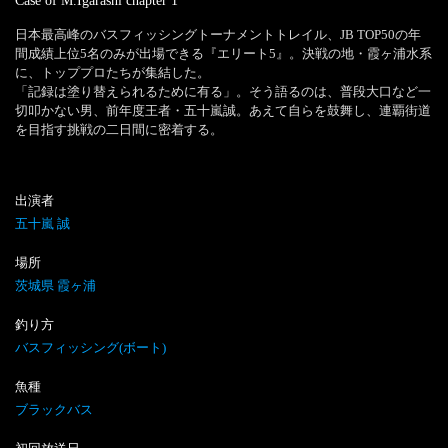
Case of M.Igarashi
chapter
1
日本最高峰のバスフィッシングトーナメントトレイル、JB TOP50の年
間成績上位5名のみが出場できる『エリート5』。決戦の地・霞ヶ浦水系
に、トッププロたちが集結した。

「記録は塗り替えられるために有る」。そう語るのは、普段大口など一
切叩かない男、前年度王者・五十嵐誠。あえて自らを鼓舞し、連覇街道
を目指す挑戦の二日間に密着する。
出演者
五十嵐 誠
場所
茨城県 霞ヶ浦
釣り方
バスフィッシング(ボート)
魚種
ブラックバス