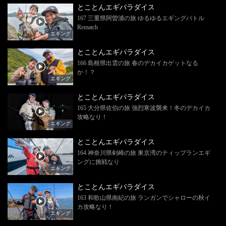
とことんエギパラダイス
167 三重県阿曽浦の旅 ゆるゆるエギングバトル
Rematch
エギング
とことんエギパラダイス
166 島根県出雲の旅 春のデカイカゲットなる
か！？
エギング
とことんエギパラダイス
165 大分県佐伯の旅 強烈寒波襲来！冬のデカイカ
攻略なり！
エギング
とことんエギパラダイス
164 神奈川県剣崎の旅 東京湾のティップランエギ
ングに挑戦なり
エギング
とことんエギパラダイス
163 和歌山県南紀の旅 ランガンでシャローの秋イ
カ攻略なり！
エギング