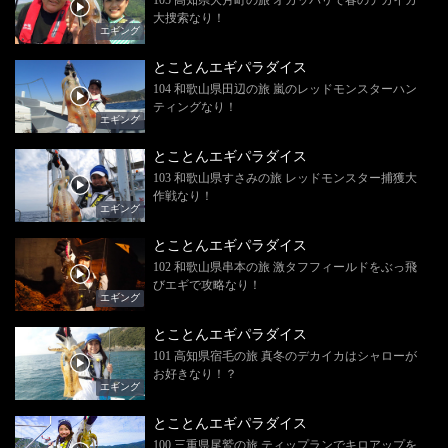
大捜索なり！
エギング
とことんエギパラダイス
104 和歌山県田辺の旅 嵐のレッドモンスターハン
ティングなり！
エギング
とことんエギパラダイス
103 和歌山県すさみの旅 レッドモンスター捕獲大
作戦なり！
エギング
とことんエギパラダイス
102 和歌山県串本の旅 激タフフィールドをぶっ飛
びエギで攻略なり！
エギング
とことんエギパラダイス
101 高知県宿毛の旅 真冬のデカイカはシャローが
お好きなり！？
エギング
とことんエギパラダイス
100 三重県尾鷲の旅 ティップランでキロアップを