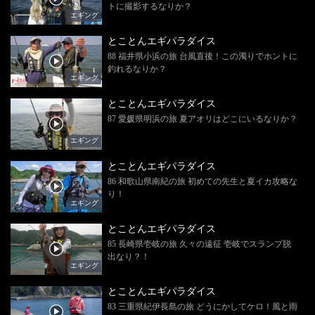
トに撮影するなりか？
エギング
とことんエギパラダイス
88 福井県小浜の旅 台風直後！この濁りでホントに
釣れるなりか？
エギング
とことんエギパラダイス
87 愛媛県明浜の旅 夏アオリはどこにいるなりか？
エギング
とことんエギパラダイス
86 和歌山県南紀の旅 初めての先生と夏イカ攻略な
り！
エギング
とことんエギパラダイス
85 長崎県壱岐の旅 久々の遠征 壱岐でスランプ脱
出なり？！
エギング
とことんエギパラダイス
83 三重県紀伊長島の旅 どうにかしてケロ！風と雨