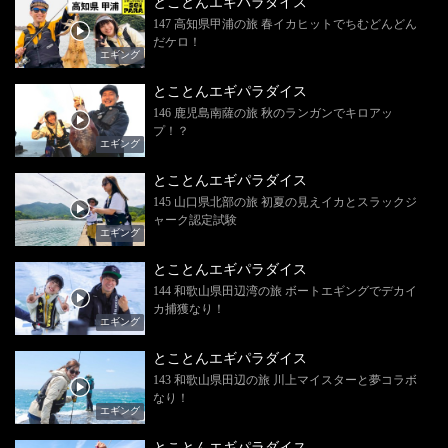
とことんエギパラダイス
147 高知県甲浦の旅 春イカヒットでちむどんどん
だケロ！
エギング
とことんエギパラダイス
146 鹿児島南薩の旅 秋のランガンでキロアッ
プ！？
エギング
とことんエギパラダイス
145 山口県北部の旅 初夏の見えイカとスラックジ
ャーク認定試験
エギング
とことんエギパラダイス
144 和歌山県田辺湾の旅 ボートエギングでデカイ
カ捕獲なり！
エギング
とことんエギパラダイス
143 和歌山県田辺の旅 川上マイスターと夢コラボ
なり！
エギング
とことんエギパラダイス