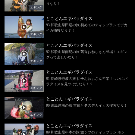
うなり！
エギング
とことんエギパラダイス
93 和歌山県田辺の旅 初めてのティップランでデカ
イカ捕獲なり？！
エギング
とことんエギパラダイス
92 和歌山県南紀の旅 茜香おねぃさん登場！エギン
グって楽しいなり！
エギング
とことんエギパラダイス
91 長崎県壱岐の旅 祐子おねぃさん卒業！ついにパ
ラダイスを見つけたなり！？
エギング
とことんエギパラダイス
90 徳島県南の旅 重鎮と冬のデカイカ大捜索なり！
エギング
とことんエギパラダイス
89 和歌山県串本の旅 激シブのティップラン ホン