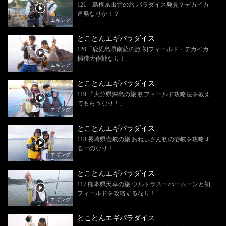
121「島根県出雲の旅 パラダイス発見？デカイカ
連発なりか！？」
エギング
とことんエギパラダイス
120「鹿児島県南薩の旅 初フィールド・デカイカ
捕獲大作戦なり！」
エギング
とことんエギパラダイス
119 「大分県深島の旅 初フィールド攻略法を教え
てもらうなり！」
エギング
とことんエギパラダイス
118 長崎県壱岐の旅 おねぃさん初の壱岐を攻略す
るーのなり！
エギング
とことんエギパラダイス
117 熊本県天草の旅 ウルトラスーパームーンと初
フィールドを攻略するなり！
エギング
とことんエギパラダイス