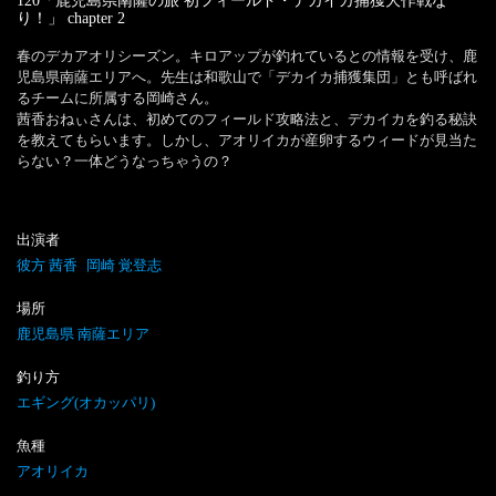
120「鹿児島県南薩の旅 初フィールド・デカイカ捕獲大作戦な
り！」
chapter
2
春のデカアオリシーズン。キロアップが釣れているとの情報を受け、鹿
児島県南薩エリアへ。先生は和歌山で「デカイカ捕獲集団」とも呼ばれ
るチームに所属する岡崎さん。

茜香おねぃさんは、初めてのフィールド攻略法と、デカイカを釣る秘訣
を教えてもらいます。しかし、アオリイカが産卵するウィードが見当た
出演者
彼方 茜香
岡崎 覚登志
場所
鹿児島県 南薩エリア
釣り方
エギング(オカッパリ)
魚種
アオリイカ