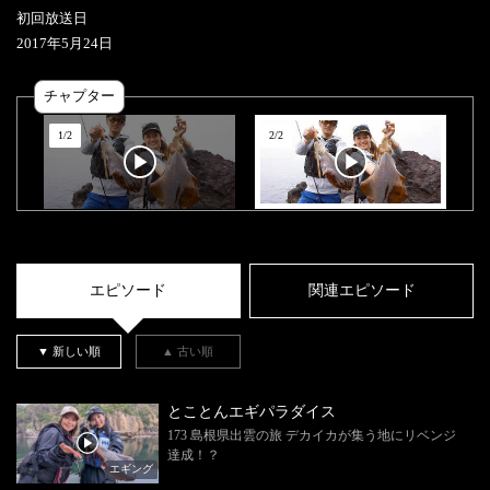
初回放送日
2017
年
5
月
24
日
チャプター
1
/
2
2
/
2
エピソード
関連エピソード
▼ 新しい順
▲ 古い順
とことんエギパラダイス
173 島根県出雲の旅 デカイカが集う地にリベンジ
達成！？
エギング