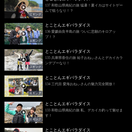
137 和歌山県南紀の旅 猛暑！夏イカはサイトゲー
ムで狙うなり！？
エギング
とことんエギパラダイス
136 愛媛由良半島の旅 ついに悲願のキロアッ
プ！？
エギング
とことんエギパラダイス
135 兵庫県香住の旅 祐子おねぃさんとデカイカラ
ンデブーなり！
エギング
とことんエギパラダイス
134 三代目 愛海おねぃさんの魅力完全開放！
エギング
とことんエギパラダイス
133 和歌山県南紀の旅 私、デカイカ釣って魅せま
す！
エギング
とことんエギパラダイス