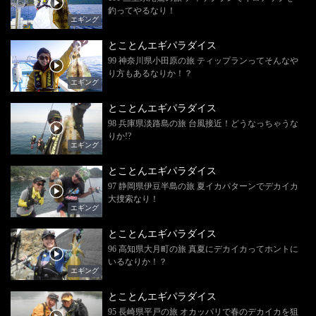
釣ってやるなり！
エギング
とことんエギパラダイス
99 神奈川県小田原の旅 ティップランってそんなや
り方もあるなりか！？
エギング
とことんエギパラダイス
98 兵庫県淡路島の旅 台風接近！どうなっちゃうな
りか!?
エギング
とことんエギパラダイス
97 静岡県伊豆半島の旅 夏イカパターンでデカイカ
大捜索なり！
エギング
とことんエギパラダイス
96 高知県大月町の旅 真夏にデカイカってホントに
いるなりか！？
エギング
とことんエギパラダイス
95 長崎県平戸の旅 オカッパリで春のデカイカを狙