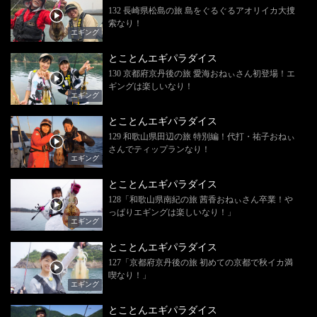
132 長崎県松島の旅 島をぐるぐるアオリイカ大捜
索なり！
エギング
とことんエギパラダイス
130 京都府京丹後の旅 愛海おねぃさん初登場！エ
ギングは楽しいなり！
エギング
とことんエギパラダイス
129 和歌山県田辺の旅 特別編！代打・祐子おねぃ
さんでティップランなり！
エギング
とことんエギパラダイス
128「和歌山県南紀の旅 茜香おねぃさん卒業！や
っぱりエギングは楽しいなり！」
エギング
とことんエギパラダイス
127「京都府京丹後の旅 初めての京都で秋イカ満
喫なり！」
エギング
とことんエギパラダイス