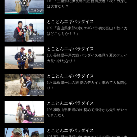
110 「三重県紀伊長島の旅 台風接近！秋イカ探し
は大変なり？」
エギング
とことんエギパラダイス
109 「富山県東部の旅 エギパラ初の富山！秋イカ
はどこなりか！？」
エギング
とことんエギパラダイス
108 長崎県平戸の旅 パラダイス発見？夏のデカイ
カ見つけたなり！
エギング
とことんエギパラダイス
107 島根県松江の旅 夏のデカイカ求めて大奮闘な
り！
エギング
とことんエギパラダイス
106 和歌山県田辺の旅 初めて海外から先生がやっ
てきたなり！
エギング
とことんエギパラダイス
105 高知県大月町の旅 オカッパリで春のデカイカ