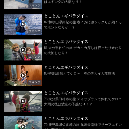
はエギングの大敵なり！
エギング
とことんエギパラダイス
82 和歌山県南紀の旅 春イカに激シャクりが効くっ
てホントなりか！？
エギング
とことんエギパラダイス
81 大分県佐伯の旅 デカイカ探しは行ったり来たり
の大忙しなり！
エギング
とことんエギパラダイス
80 特別編 教えてケロ～！春のデカイカ攻略法
エギング
とことんエギパラダイス
78 大分県臼杵市の旅 ティップランで釣れてケロ？
大雨の後は波乱の予感なり！？
エギング
とことんエギパラダイス
75 鹿児島県佐多岬の旅 九州最南端でサーフエギン