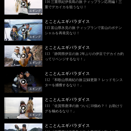
116 三重県紀伊長島の旅 ティップラン応用編！三
重でデカイカを狙うなり！
エギング
とことんエギパラダイス
115 富山県氷見の旅 ティップランで富山のポテン
シャルを再発見なり！
エギング
とことんエギパラダイス
113 「静岡県伊豆の旅 2年ぶりの伊豆でデカイカ釣
ってリベンジするなり！」
エギング
とことんエギパラダイス
112 「和歌山県南紀の旅 記録更新？ レッドモンス
ターを捕獲するなり！」
エギング
とことんエギパラダイス
111 「佐賀県唐津の旅 ついに10個め？！ お助けリ
グを極めるなり！」
エギング
とことんエギパラダイス