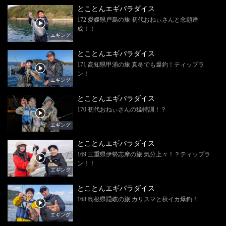
とことんエギパラダイス
172 愛媛県戸島の旅 初代おねぃさんと念願達
成！！
エギング
とことんエギパラダイス
171 高知県甲浦の旅 真冬でも爆釣！ティップラ
ン！
エギング
とことんエギパラダイス
170 初代おねぃさんの猛特訓！？
エギング
とことんエギパラダイス
169 三重県伊勢志摩の旅 気分上々！？ティップラ
ン！！
エギング
とことんエギパラダイス
168 島根県隠岐の旅 カリスマと秋イカ爆釣！
エギング