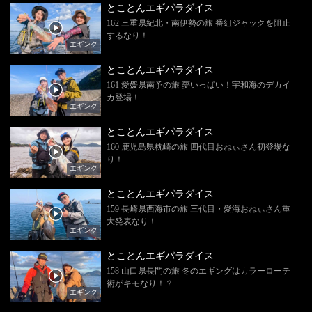
とことんエギパラダイス
162 三重県紀北・南伊勢の旅 番組ジャックを阻止
するなり！
エギング
とことんエギパラダイス
161 愛媛県南予の旅 夢いっぱい！宇和海のデカイ
カ登場！
エギング
とことんエギパラダイス
160 鹿児島県枕崎の旅 四代目おねぃさん初登場な
り！
エギング
とことんエギパラダイス
159 長崎県西海市の旅 三代目・愛海おねぃさん重
大発表なり！
エギング
とことんエギパラダイス
158 山口県長門の旅 冬のエギングはカラーローテ
術がキモなり！？
エギング