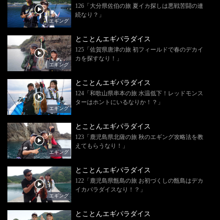
126「大分県佐伯の旅 夏イカ探しは悪戦苦闘の連
続なり？」
エギング
とことんエギパラダイス
125「佐賀県唐津の旅 初フィールドで春のデカイ
カを探すなり！」
エギング
とことんエギパラダイス
124「和歌山県串本の旅 水温低下！レッドモンス
ターはホントにいるなりか！？」
エギング
とことんエギパラダイス
123「鹿児島県北薩の旅 秋のエギング攻略法を教
えてもらうなり！」
エギング
とことんエギパラダイス
122「鹿児島県甑島の旅 お初づくしの甑島はデカ
イカパラダイスなり！？」
エギング
とことんエギパラダイス