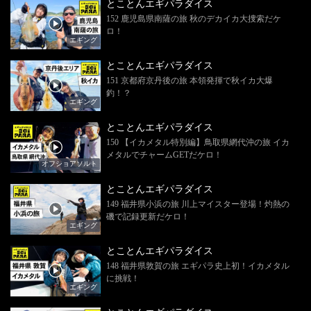
とことんエギパラダイス
152 鹿児島県南薩の旅 秋のデカイカ大捜索だケ
ロ！
エギング
とことんエギパラダイス
151 京都府京丹後の旅 本領発揮で秋イカ大爆
釣！？
エギング
とことんエギパラダイス
150 【イカメタル特別編】鳥取県網代沖の旅 イカ
メタルでチャームGETだケロ！
オフショアソルト
とことんエギパラダイス
149 福井県小浜の旅 川上マイスター登場！灼熱の
磯で記録更新だケロ！
エギング
とことんエギパラダイス
148 福井県敦賀の旅 エギパラ史上初！イカメタル
に挑戦！
エギング