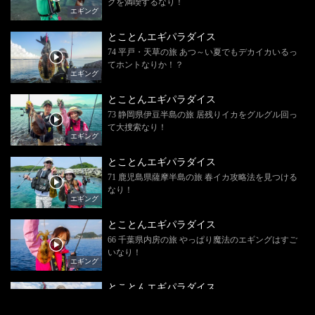
グを満喫するなり！
エギング
とことんエギパラダイス
74 平戸・天草の旅 あつ～い夏でもデカイカいるっ
てホントなりか！？
エギング
とことんエギパラダイス
73 静岡県伊豆半島の旅 居残りイカをグルグル回っ
て大捜索なり！
エギング
とことんエギパラダイス
71 鹿児島県薩摩半島の旅 春イカ攻略法を見つける
なり！
エギング
とことんエギパラダイス
66 千葉県内房の旅 やっぱり魔法のエギングはすご
いなり！
エギング
とことんエギパラダイス
60 福岡県宗像の旅 魔女の魅力でデカイカ攻略な
り！