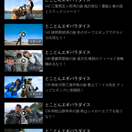
142 三重県五ヶ所湾の旅 免許皆伝！重鎮と春の筏
とスラックジャーク！
エギング
とことんエギパラダイス
141 静岡県焼津の旅 冬のサーフエギングでデカイ
カ出現なり！
エギング
とことんエギパラダイス
140 愛媛県愛南の旅 湯川式 晩秋のフィールド攻略
極めるなり！
エギング
とことんエギパラダイス
139 神奈川県三浦半島の旅 教えて！イカ先生 ティ
ップエギングに初挑戦！
エギング
とことんエギパラダイス
138 和歌山県串本の旅 秋はシャローエリアを狙う
なり！
エギング
とことんエギパラダイス