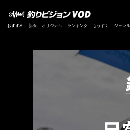
おすすめ
新着
オリジナル
ランキング
もうすぐ
ジャン