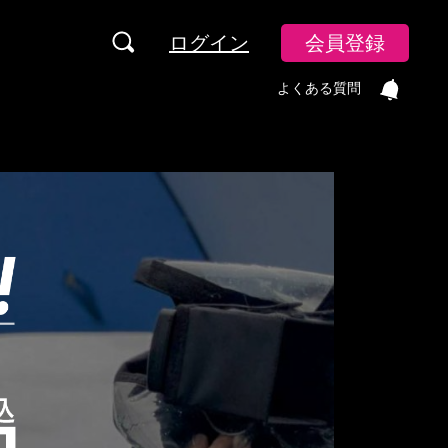
ログイン
会員登録
よくある質問