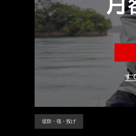
す
堤防・筏・投げ