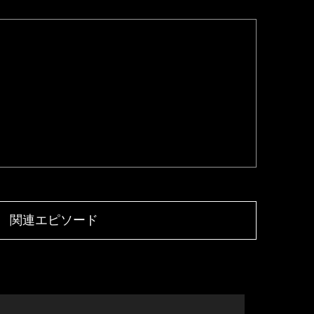
関連エピソード