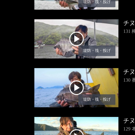
堤防・筏・投げ
チ
13
堤防・筏・投げ
チ
13
堤防・筏・投げ
チ
12