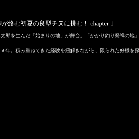
産卵が絡む初夏の良型チヌに挑む！
chapter
1
本太郎を生んだ「始まりの地」が舞台。「かかり釣り発祥の地
50年。積み重ねてきた経験を紐解きながら、限られた好機を