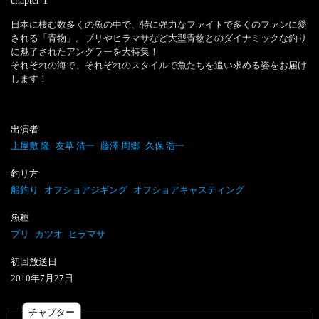
chapter
1
日本に棲む数多くの魚の中で、特に強力なファイトで多くのファンに愛
される「青物」。ブリやヒラマサなど大型青物とのダイナミックな釣り
に魅了されたアングラーを大特集！

それぞれの海で、それぞれのスタイルで魚たちを追い求める姿をお届け
します！
出演者
上屋敷 隆
友草 清一
藤澤 周郷
久保 浩一
釣り方
船釣り
オフショアジギング
オフショアキャスティング
魚種
ブリ
カツオ
ヒラマサ
初回放送日
2010
年
7
月
27
日
チャプター