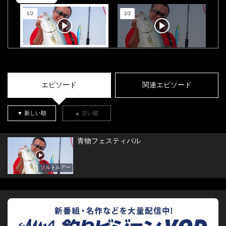
1
/
2
2
/
2
エピソード
関連エピソード
▼ 新しい順
▲ 古い順
青物フェスティバル
ソルトルアー