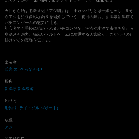
1 尺アジ連発！新潟県で爆釣ナイトフィーバー
chapter
1
今回から始まる新番組『アジ魂』は、オカッパリとは一線を画し、船か
らアジを狙う多彩な釣りを紹介していく。初回の舞台、新潟県新潟市で
バチコンゲームの魅力に迫る。

初心者でも手軽に始められるバチコンだが、潮流や水深で表情を変える
奥深さも魅力。幅広いソルトゲームに精通する氏家隆が、こだわりの仕
掛けでその真髄を伝える。
出演者
氏家 隆
そらなさゆり
場所
新潟県 新潟東港
釣り方
船釣り
ライトソルト(ボート)
魚種
アジ