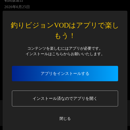
初回放送日
2026
年
6
月
25
日
チャプター
釣りビジョンVODはアプリで楽し
1
/
2
2
/
2
もう！
コンテンツを楽しむにはアプリが必要です。
インストールはこちらからお願いいたします。
エピソード
関連エピソード
アプリをインストールする
▼ 新しい順
▲ 古い順
インストール済なのでアプリを開く
アジ魂
1 尺アジ連発！新潟県で爆釣ナイトフィーバー
閉じる
アジング