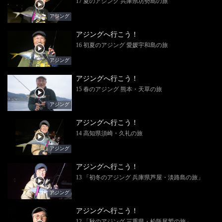
17 夏のアジング 兵庫県坊勢島の旅
アジング
アジングへ行こう！
16 初夏のアジング 愛媛宇和島の旅
アジング
アジングへ行こう！
15 春のアジング 熊本・天草の旅
アジング
アジングへ行こう！
14 高知県須崎・久礼の旅
アジング
アジングへ行こう！
13 「初冬のアジング 兵庫県芦屋・淡路島の旅」
アジング
アジングへ行こう！
12 「秋のアジング 三重県・松阪尾鷲の旅」