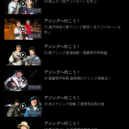
24 激ムズ！秋アジパターンを学ぶ
アジング
アジングへ行こう！
23 瀬戸内海で夏アジング教室！豆アジパターンを
学ぶ
アジング
アジングへ行こう！
22 新アジング道場始動！愛媛県宇和島編
アジング
アジングへ行こう！
20 愛媛県宇和島 厳寒期のアジング攻略法！
アジング
アジングへ行こう！
19 冬のアジング攻略 三重県答志島の旅
アジング
アジングへ行こう！