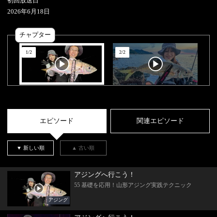
初回放送日
2026
年
6
月
18
日
チャプター
1
/
2
2
/
2
エピソード
関連エピソード
▼ 新しい順
▲ 古い順
アジングへ行こう！
55 基礎を応用！山形アジング実践テクニック
アジング