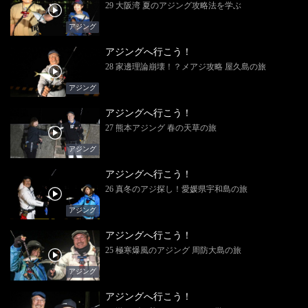
29 大阪湾 夏のアジング攻略法を学ぶ
アジング
アジングへ行こう！
28 家邊理論崩壊！？メアジ攻略 屋久島の旅
アジング
アジングへ行こう！
27 熊本アジング 春の天草の旅
アジング
アジングへ行こう！
26 真冬のアジ探し！愛媛県宇和島の旅
アジング
アジングへ行こう！
25 極寒爆風のアジング 周防大島の旅
アジング
アジングへ行こう！