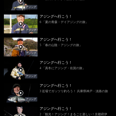
アジング
アジングへ行こう！
6 「夏の青森・デイアジングの旅」
アジング
アジングへ行こう！
5 「春の山陰・アジングの旅」
アジング
アジングへ行こう！
4 「真冬にアジング・佐賀の旅」
アジング
アジングへ行こう！
3 近場でガッツリ釣ろう！ 兵庫県神戸・淡路の旅
アジング
アジングへ行こう！
2 「観光！アジング！まるごと楽しい！京都府伊