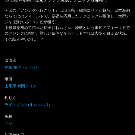
55 基礎を応用！山形アジング実践テクニック
chapter
1
今回の『アジングへ行こう！』は山形県・鶴岡エリアが舞台。日本海側
ならではのフィールドで、基礎を応用したテクニックを駆使し、大型ア
ジを“ぽけいさ”コンビが狙う。

山形県を初めて訪れた祐子おねぃさん。地磯という未知のフィールドで
のアジングに挑む。難しい条件ながらヒットすれば大型が狙える状況。
その結末やいかに！？
出演者
井阪 祐子
ぽけっと
場所
山形県 鶴岡エリア
釣り方
ライトソルト(オカッパリ)
魚種
アジ