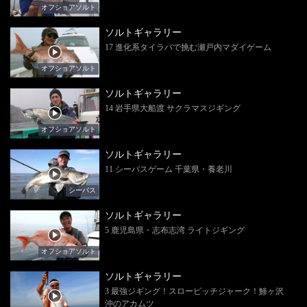
オフショアソルト
ソルトギャラリー
17 進化系タイラバで挑む瀬戸内マダイゲーム
オフショアソルト
ソルトギャラリー
14 岩手県大船渡 サクラマスジギング
オフショアソルト
ソルトギャラリー
11 シーバスゲーム 千葉県・養老川
シーバス
ソルトギャラリー
5 鹿児島県・志布志湾 ライトジギング
オフショアソルト
ソルトギャラリー
3 最強ジギング！スローピッチジャーク！鯵ヶ沢
沖のアカムツ