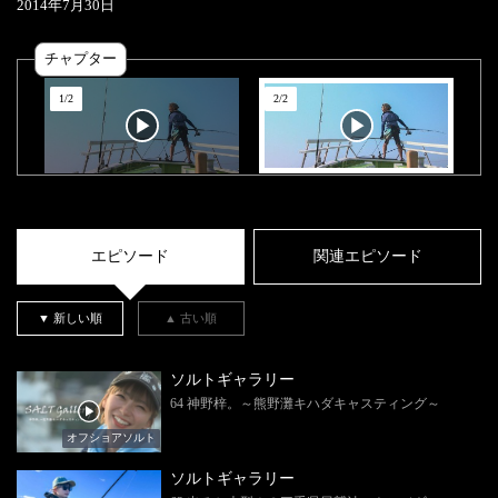
2014
年
7
月
30
日
チャプター
1
/
2
2
/
2
エピソード
関連エピソード
▼ 新しい順
▲ 古い順
ソルトギャラリー
64 神野梓。～熊野灘キハダキャスティング～
オフショアソルト
ソルトギャラリー