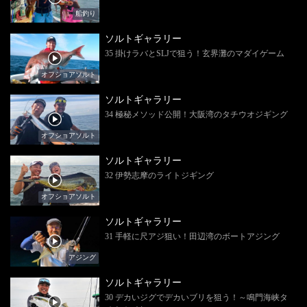
船釣り
ソルトギャラリー
35 掛けラバとSLJで狙う！玄界灘のマダイゲーム
オフショアソルト
ソルトギャラリー
34 極秘メソッド公開！大阪湾のタチウオジギング
オフショアソルト
ソルトギャラリー
32 伊勢志摩のライトジギング
オフショアソルト
ソルトギャラリー
31 手軽に尺アジ狙い！田辺湾のボートアジング
アジング
ソルトギャラリー
30 デカいジグでデカいブリを狙う！～鳴門海峡タ