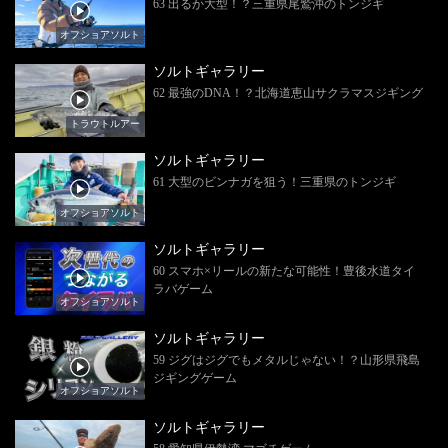
63 出るか大型！？三重県尾鷲沖のトンジギ
オフショアソルト
ソルトギャラリー
62 最強のDNA！？北海道恵山サクラマスジギング
トラウトルアー
ソルトギャラリー
61 大型のビンナガを狙う！三重県のトンジギ
オフショアソルト
ソルトギャラリー
60 スマホ×リールの新たな可能性！豊後水道タイ
ラバゲーム
オフショアソルト
ソルトギャラリー
59 ジグはジグでもメタルじゃない！？山形県飛島
ジギングゲーム
オフショアソルト
ソルトギャラリー