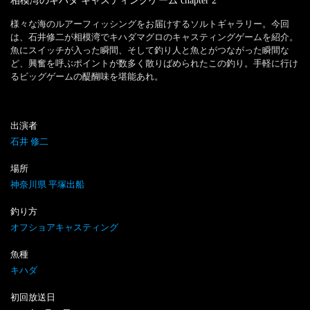
相模湾のキハダ キャスティングゲーム
chapter
2
様々な海のルアーフィッシングをお届けするソルトギャラリー。今回
は、石井修二が相模湾でキハダマグロのキャスティングゲームを紹介。

魚にスイッチが入った瞬間、そして釣り人と魚とがつながった瞬間な
ど、興奮を呼ぶポイントが数多く散りばめられたこの釣り。手軽に行け
るビッグゲームの醍醐味を堪能あれ。
出演者
石井 修二
場所
神奈川県 平塚出船
釣り方
オフショアキャスティング
魚種
キハダ
初回放送日