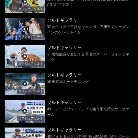
CHALLENGE
オフショアソルト
ソルトギャラリー
52 オモリグで目指せジャンボ！石川県でシーズン
インのケンサキイカ
オフショアソルト
ソルトギャラリー
51 現役船長が直伝！玄界灘のスーパーライトジギ
ング
オフショアソルト
ソルトギャラリー
50 東京湾ボートチニング
オフショアソルト
ソルトギャラリー
49 ミノーとブレードジグで狙う東京湾のサワラゲ
ーム
オフショアソルト
ソルトギャラリー
48 ベイトタックルで挑む秋田県雄物川のリバーシ