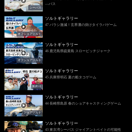
―バス
シーバス
ソルトギャラリー
47 バラシ激減！玄界灘の掛けタイラバゲーム
オフショアソルト
ソルトギャラリー
46 鹿児島県硫黄島 スローピッチジャーク
オフショアソルト
ソルトギャラリー
45 兵庫県明石 夏の船タコゲーム
船釣り
ソルトギャラリー
44 長崎県島原 春のショアキャスティングゲーム
ショアソルト
ソルトギャラリー
43 東京湾シーバス ジャイアントベイトの可能性