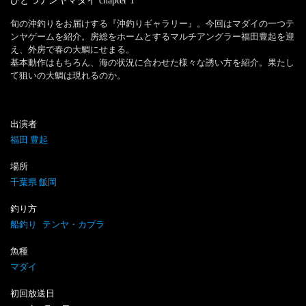
ひとつテンヤマダイ
chapter
1
旬の沖釣りをお届けする『沖釣りギャラリー』。今回はマダイの一つテ
ンヤゲームを紹介。房総をホームとするマルチアングラー福田豊起を迎
え、外房で春の大鯛にせまる。

基本動作はもちろん、海の状況に合わせた様々な誘い方を紹介。果たし
出演者
福田 豊起
場所
千葉県 飯岡
釣り方
船釣り
テンヤ・カブラ
魚種
マダイ
初回放送日