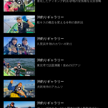
進化したディギング釣法 砂地の全魚種を完全攻略
船釣り
沖釣りギャラリー
船キスの概念を変える令和の新釣法
船釣り
沖釣りギャラリー
久里浜沖 秋のカワハギ釣り
船釣り
沖釣りギャラリー
東京湾で話題沸騰！攻めのLTアジ
船釣り
沖釣りギャラリー
犬吠埼沖のアカムツ
船釣り
沖釣りギャラリー