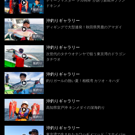
ディープマスター“テル岡本”が誘う新島沖ブラン
ドキンメ
船釣り
沖釣りギャラリー
ディギングで大型連発！秋田県男鹿のアマダイ
船釣り
沖釣りギャラリー
次世代のタチウオテンヤで狙う東京湾のドラゴン
タチウオ
船釣り
沖釣りギャラリー
釣りガールの熱い夏！相模湾 カツオ・キハダ
船釣り
沖釣りギャラリー
高知県室戸沖 キンメダイの深海釣り
船釣り
沖釣りギャラリー
東京湾で生まれたカワハギメソッド「スナイパー