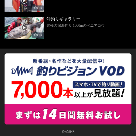
船釣り
沖釣りギャラリー
究極の深海釣り 1000mのベニアコウ
船釣り
公式SNS