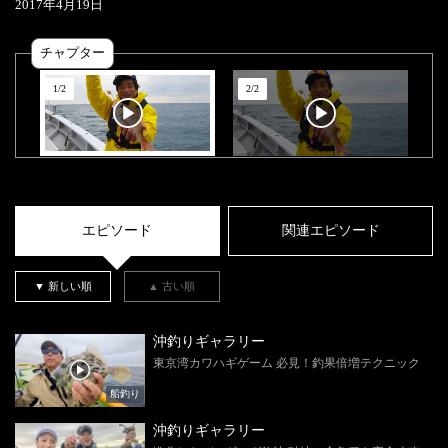
2017
年
4
月
19
日
チャプター
1
/
2
2
/
2
エピソード
関連エピソード
▼ 新しい順
▲ 古い順
沖釣りギャラリー
東京湾カワハギゲーム 必見！釣果倍増テクニック
船釣り
沖釣りギャラリー