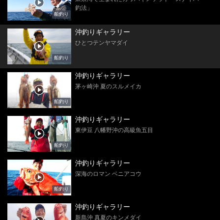
釣法」
船釣り
沖釣りギャラリー
ひとつテンヤマダイ
船釣り
沖釣りギャラリー
茅ヶ崎沖 夏のスルメイカ
船釣り
沖釣りギャラリー
東伊豆 八幡野沖の高級魚五目
船釣り
沖釣りギャラリー
深海のロマン ベニアコウ
船釣り
沖釣りギャラリー
新島沖 真夏のキンメダイ