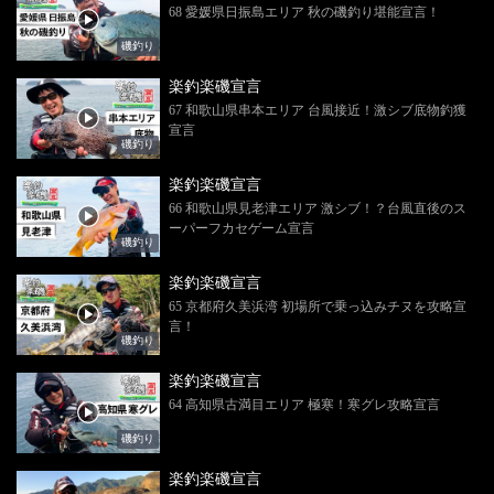
68 愛媛県日振島エリア 秋の磯釣り堪能宣言！
磯釣り
楽釣楽磯宣言
67 和歌山県串本エリア 台風接近！激シブ底物釣獲
宣言
磯釣り
楽釣楽磯宣言
66 和歌山県見老津エリア 激シブ！？台風直後のス
ーパーフカセゲーム宣言
磯釣り
楽釣楽磯宣言
65 京都府久美浜湾 初場所で乗っ込みチヌを攻略宣
言！
磯釣り
楽釣楽磯宣言
64 高知県古満目エリア 極寒！寒グレ攻略宣言
磯釣り
楽釣楽磯宣言