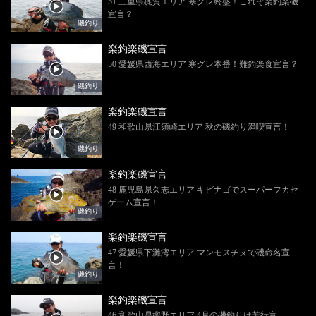
51 三重県梶賀エリア 寒グレ終盤！これぞ楽釣楽磯
宣言？
磯釣り
楽釣楽磯宣言
50 愛媛県西海エリア 寒グレ本番！難釣楽食宣言？
磯釣り
楽釣楽磯宣言
49 和歌山県江須崎エリア 秋の磯釣り満喫宣言！
磯釣り
楽釣楽磯宣言
48 鹿児島県久志エリア キビナゴでスーパーフカセ
ゲーム宣言！
磯釣り
楽釣楽磯宣言
47 愛媛県下灘湾エリア マンモスチヌで磯命名宣
言！
磯釣り
楽釣楽磯宣言
46 和歌山県樫野エリア 4月の磯釣りは苦行宣