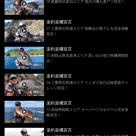
58 愛媛県武者泊エリア 地方の磯も激アツ宣言！
磯釣り
楽釣楽磯宣言
57 三重県古和浦エリア 初舞台の寒グレを完全攻略
宣言！
磯釣り
楽釣楽磯宣言
55 和歌山県見老津エリア 思い出の地で秋磯満喫宣
言！
磯釣り
楽釣楽磯宣言
54 三重県古和浦エリア イシダイ自己記録更新チャ
レンジ宣言！
磯釣り
楽釣楽磯宣言
53 高知県柏島エリア スーパーフカセゲーム完全攻
略宣言！
磯釣り
楽釣楽磯宣言