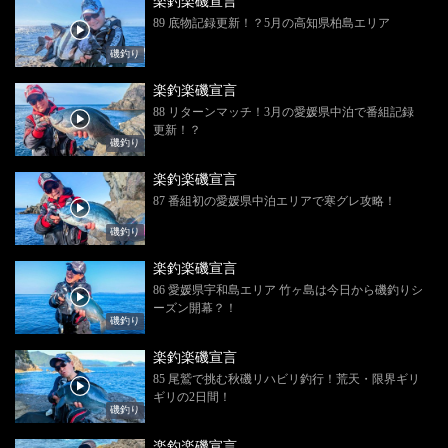
楽釣楽磯宣言
89 底物記録更新！？5月の高知県柏島エリア
磯釣り
楽釣楽磯宣言
88 リターンマッチ！3月の愛媛県中泊で番組記録
更新！？
磯釣り
楽釣楽磯宣言
87 番組初の愛媛県中泊エリアで寒グレ攻略！
磯釣り
楽釣楽磯宣言
86 愛媛県宇和島エリア 竹ヶ島は今日から磯釣りシ
ーズン開幕？！
磯釣り
楽釣楽磯宣言
85 尾鷲で挑む秋磯リハビリ釣行！荒天・限界ギリ
ギリの2日間！
磯釣り
楽釣楽磯宣言