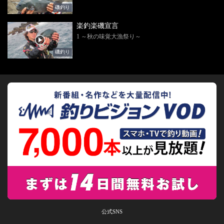
磯釣り
楽釣楽磯宣言
1 ～秋の味覚大漁祭り～
磯釣り
公式SNS