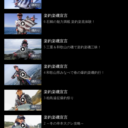
磯釣り
楽釣楽磯宣言
6 石鯛の魅力満載 楽釣楽底体験！
磯釣り
楽釣楽磯宣言
5 三重＆和歌山の磯で楽釣楽磯三昧！
磯釣り
楽釣楽磯宣言
4 和歌山県みなべで春の爆釣楽磯釣行！
磯釣り
楽釣楽磯宣言
3 柏島遠征爆釣祭り
磯釣り
楽釣楽磯宣言
2 ～冬の串本大グレ攻略～