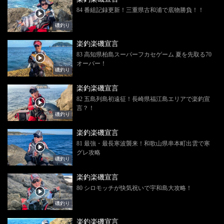
84 番組記録更新！三重県古和浦で底物勝負！！
磯釣り
楽釣楽磯宣言
83 高知県柏島スーパーフカセゲーム 夏を先取る70
オーバー！
磯釣り
楽釣楽磯宣言
82 五島列島初遠征！長崎県福江島エリアで楽釣宣
言？！
磯釣り
楽釣楽磯宣言
81 最強・最長寒波襲来！和歌山県串本町出雲で寒
グレ攻略
磯釣り
楽釣楽磯宣言
80 シロモッチが快気祝いで宇和島大攻略！
磯釣り
楽釣楽磯宣言