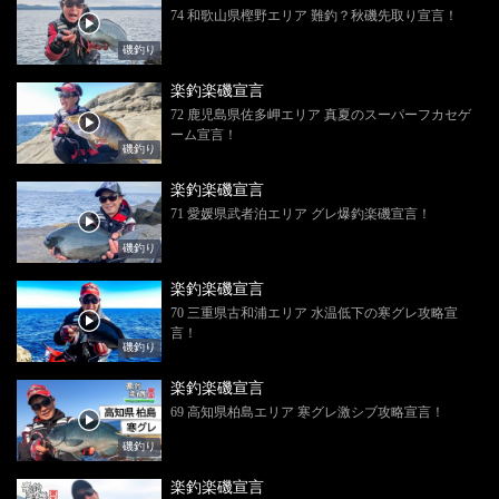
74 和歌山県樫野エリア 難釣？秋磯先取り宣言！
磯釣り
楽釣楽磯宣言
72 鹿児島県佐多岬エリア 真夏のスーパーフカセゲ
ーム宣言！
磯釣り
楽釣楽磯宣言
71 愛媛県武者泊エリア グレ爆釣楽磯宣言！
磯釣り
楽釣楽磯宣言
70 三重県古和浦エリア 水温低下の寒グレ攻略宣
言！
磯釣り
楽釣楽磯宣言
69 高知県柏島エリア 寒グレ激シブ攻略宣言！
磯釣り
楽釣楽磯宣言