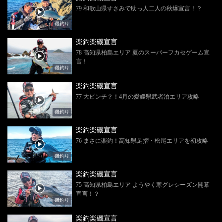
79 和歌山県すさみで助っ人二人の秋爆宣言！？
磯釣り
楽釣楽磯宣言
78 高知県柏島エリア 夏のスーパーフカセゲーム宣
言！
磯釣り
楽釣楽磯宣言
77 大ピンチ？！4月の愛媛県武者泊エリア攻略
磯釣り
楽釣楽磯宣言
76 まさに楽釣！高知県足摺・松尾エリアを初攻略
磯釣り
楽釣楽磯宣言
75 高知県柏島エリア ようやく寒グレシーズン開幕
宣言！？
磯釣り
楽釣楽磯宣言