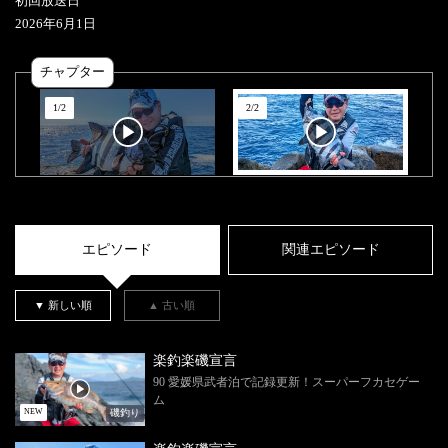
初回放送日
2026
年
6
月
1
日
チャプター
1
/
2
2
/
2
エピソード
関連エピソード
▼ 新しい順
▲ 古い順
楽釣楽磯宣言
90 愛媛県武者泊で記録更新！スーパーフカセゲー
ム
磯釣り
NEW