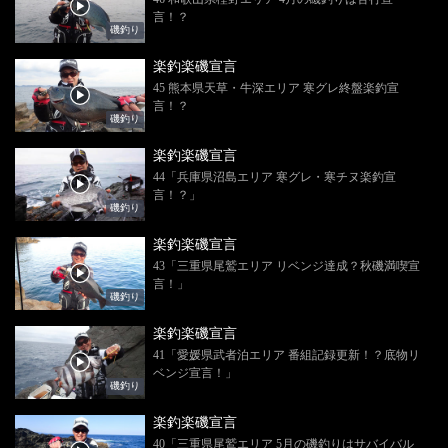
言！？
磯釣り
楽釣楽磯宣言
45 熊本県天草・牛深エリア 寒グレ終盤楽釣宣
言！？
磯釣り
楽釣楽磯宣言
44「兵庫県沼島エリア 寒グレ・寒チヌ楽釣宣
言！？」
磯釣り
楽釣楽磯宣言
43「三重県尾鷲エリア リベンジ達成？秋磯満喫宣
言！」
磯釣り
楽釣楽磯宣言
41「愛媛県武者泊エリア 番組記録更新！？底物リ
ベンジ宣言！」
磯釣り
楽釣楽磯宣言
40「三重県尾鷲エリア 5月の磯釣りはサバイバル