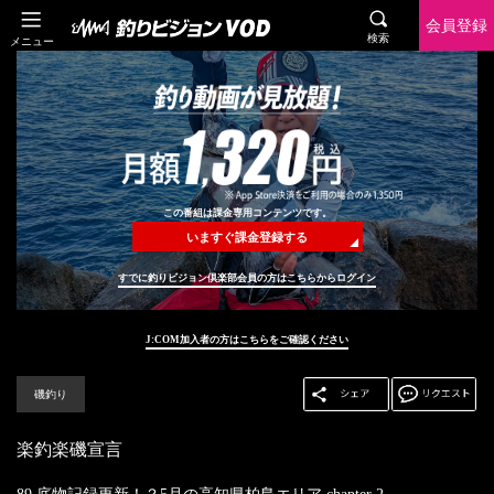
会員登録
検索
メニュー
この番組は課金専用コンテンツです。
いますぐ課金登録する
すでに釣りビジョン倶楽部会員の方はこちらからログイン
J:COM加入者の方はこちらをご確認ください
磯釣り
楽釣楽磯宣言