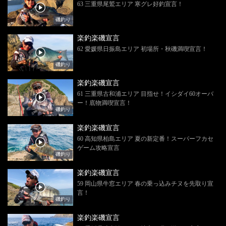
63 三重県尾鷲エリア 寒グレ好釣宣言！
磯釣り
楽釣楽磯宣言
62 愛媛県日振島エリア 初場所・秋磯満喫宣言！
磯釣り
楽釣楽磯宣言
61 三重県古和浦エリア 目指せ！イシダイ60オーバ
ー！底物満喫宣言！
磯釣り
楽釣楽磯宣言
60 高知県柏島エリア 夏の新定番！スーパーフカセ
ゲーム攻略宣言
磯釣り
楽釣楽磯宣言
59 岡山県牛窓エリア 春の乗っ込みチヌを先取り宣
言！
磯釣り
楽釣楽磯宣言