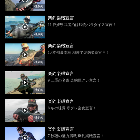
磯釣り
楽釣楽磯宣言
11 愛媛県武者泊は底物パラダイス宣言！
磯釣り
楽釣楽磯宣言
10 本州最南端 潮岬で楽釣楽食宣言！
磯釣り
楽釣楽磯宣言
9 三重の名礁 楽釣巨グレ宣言！
磯釣り
楽釣楽磯宣言
8 冬の味覚 寒グレ楽食宣言！
磯釣り
楽釣楽磯宣言
7 秋磯の魅力満載 爆釣楽磯宣言！