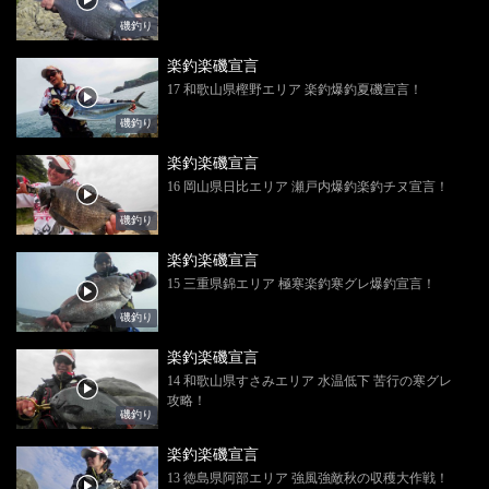
磯釣り
楽釣楽磯宣言
17 和歌山県樫野エリア 楽釣爆釣夏磯宣言！
磯釣り
楽釣楽磯宣言
16 岡山県日比エリア 瀬戸内爆釣楽釣チヌ宣言！
磯釣り
楽釣楽磯宣言
15 三重県錦エリア 極寒楽釣寒グレ爆釣宣言！
磯釣り
楽釣楽磯宣言
14 和歌山県すさみエリア 水温低下 苦行の寒グレ
攻略！
磯釣り
楽釣楽磯宣言
13 徳島県阿部エリア 強風強敵秋の収穫大作戦！