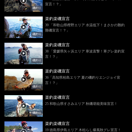
宣言！？」
磯釣り
楽釣楽磯宣言
39 「和歌山県樫野エリア 水温低下！まさかの難釣
難磯宣言！？」
磯釣り
楽釣楽磯宣言
38 「愛媛県矢ヶ浜エリア 寒波直撃！寒グレ楽釣宣
言！？」
磯釣り
楽釣楽磯宣言
36「高知県柏島エリア 夏の磯釣りエンジョイ宣
言！？」
磯釣り
楽釣楽磯宣言
25 和歌山県すさみエリア 秋磯堪能美味宣言！
磯釣り
楽釣楽磯宣言
19 徳島県伊島エリア 木枯らし爆風秋グレ宣言！