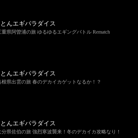
ことんエギパラダイス
 三重県阿曽浦の旅 ゆるゆるエギングバトル Rematch
ことんエギパラダイス
6 島根県出雲の旅 春のデカイカゲットなるか！？
ことんエギパラダイス
5 大分県佐伯の旅 強烈寒波襲来！冬のデカイカ攻略なり！