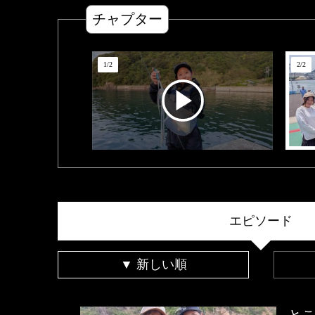
チャプター
1
/
2
2
/
2
エピソード
▼ 新しい順