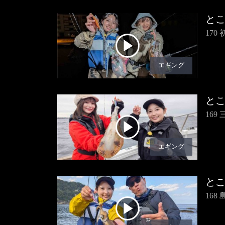
と
17
エギング
と
16
エギング
と
16