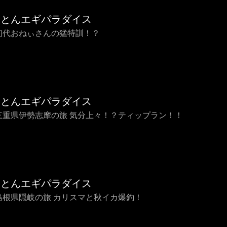
ことんエギパラダイス
0 初代おねぃさんの猛特訓！？
ことんエギパラダイス
9 三重県伊勢志摩の旅 気分上々！？ティップラン！！
ことんエギパラダイス
8 島根県隠岐の旅 カリスマと秋イカ爆釣！