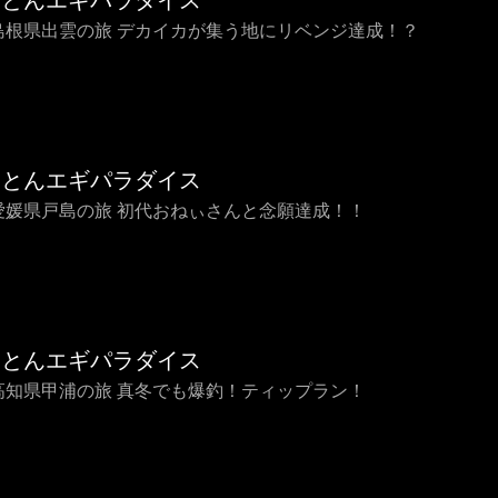
ことんエギパラダイス
3 島根県出雲の旅 デカイカが集う地にリベンジ達成！？
ことんエギパラダイス
2 愛媛県戸島の旅 初代おねぃさんと念願達成！！
ことんエギパラダイス
1 高知県甲浦の旅 真冬でも爆釣！ティップラン！