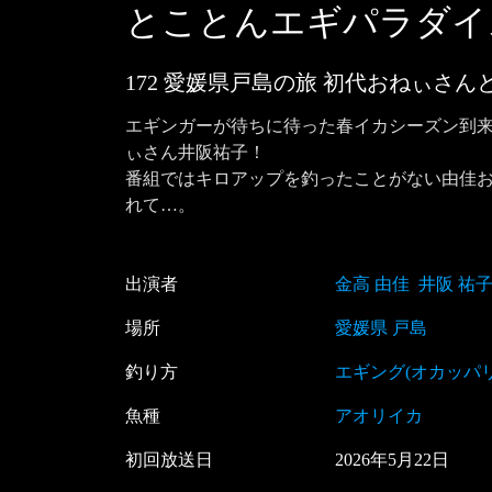
とことんエギパラダイ
172 愛媛県戸島の旅 初代おねぃさ
エギンガーが待ちに待った春イカシーズン到来
ぃさん井阪祐子！

番組ではキロアップを釣ったことがない由佳
れて…。
出演者
金高 由佳
井阪 祐
場所
愛媛県 戸島
釣り方
エギング(オカッパリ
魚種
アオリイカ
初回放送日
2026
年
5
月
22
日