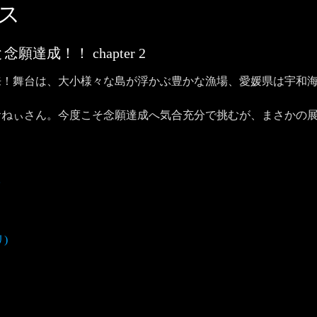
ス
んと念願達成！！
chapter
2
！舞台は、大小様々な島が浮かぶ豊かな漁場、愛媛県は宇和海
おねぃさん。今度こそ念願達成へ気合充分で挑むが、まさかの
子
)