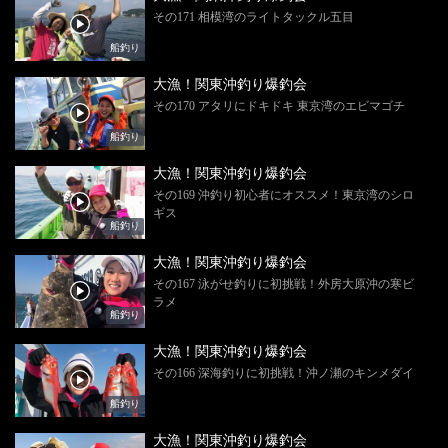
その171 相模湾のライトタックル五目
船釣り
大漁！関東沖釣り爆釣会
その170 アタリにドキドキ 東京湾のエビマゴチ
船釣り
大漁！関東沖釣り爆釣会
その169 沖釣り初心者にオススメ！東京湾のシロ
ギス
船釣り
大漁！関東沖釣り爆釣会
その167 泳がせ釣りに初挑戦！外房大原沖の寒ビ
ラメ
船釣り
大漁！関東沖釣り爆釣会
その166 深海釣りに初挑戦！沖ノ瀬のキンメダイ
船釣り
大漁！関東沖釣り爆釣会