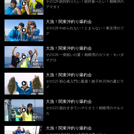
その129 絶対釣りたい！絶対食べたい！剱崎沖の
アマダイ
船釣り
大漁！関東沖釣り爆釣会
その128 やめられない！とまらない！東京湾のフ
グ
船釣り
大漁！関東沖釣り爆釣会
その126 一発狙いの夏！相模湾のカツオ・キハダ
マグロ
船釣り
大漁！関東沖釣り爆釣会
その125 初心者入門に最適！銚子外川沖の夏ビラ
メ
船釣り
大漁！関東沖釣り爆釣会
その123 面白すぎてハマりそう！相模湾のマルイ
カ
船釣り
大漁！関東沖釣り爆釣会