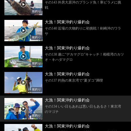
その143 外房大原沖のブランド魚！寒ビラメに挑
戦
船釣り
大漁！関東沖釣り爆釣会
その140 近場の大物釣りに初挑戦！剣崎沖のワラ
サ
船釣り
大漁！関東沖釣り爆釣会
その138 遂に“デカマグロ”キャッチ！相模湾のカツ
オ・キハダマグロ
船釣り
大漁！関東沖釣り爆釣会
その137 灼熱の東京湾で“夏ダコ”満喫
船釣り
大漁！関東沖釣り爆釣会
その134 いい日もあれば悪い日もあるさ！東京湾
のマゴチ
船釣り
大漁！関東沖釣り爆釣会