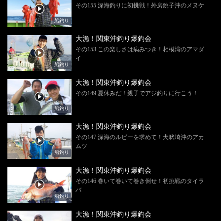
その155 深海釣りに初挑戦！外房銚子沖のメヌケ
船釣り
大漁！関東沖釣り爆釣会
その153 この楽しさは病みつき！相模湾のアマダ
イ
船釣り
大漁！関東沖釣り爆釣会
その149 夏休みだ！親子でアジ釣りに行こう！
船釣り
大漁！関東沖釣り爆釣会
その147 深海のルビーを求めて！犬吠埼沖のアカ
ムツ
船釣り
大漁！関東沖釣り爆釣会
その146 巻いて巻いて巻き倒せ！初挑戦のタイラ
バ
船釣り
大漁！関東沖釣り爆釣会