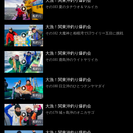
大漁！関東沖釣り爆釣会
その183 夏のタチウオ＆マルイカ
船釣り
大漁！関東沖釣り爆釣会
その182 大魔神と相模湾でLTウイリー五目に挑戦
船釣り
大漁！関東沖釣り爆釣会
その181 鹿島沖のライトヤリイカ
船釣り
大漁！関東沖釣り爆釣会
その180 日立沖のひとつテンヤマダイ
船釣り
大漁！関東沖釣り爆釣会
その179 城ヶ島沖のオニカサゴ
船釣り
大漁！関東沖釣り爆釣会