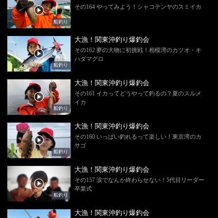
その164 やってみよう！シャコテンヤのスミイカ
船釣り
大漁！関東沖釣り爆釣会
その162 夢の大物に初挑戦！相模湾のカツオ・キ
ハダマグロ
船釣り
大漁！関東沖釣り爆釣会
その161 イカってどうやって釣るの？夏のスルメ
イカ
船釣り
大漁！関東沖釣り爆釣会
その160 いっぱい釣れるって楽しい！東京湾のカ
サゴ
船釣り
大漁！関東沖釣り爆釣会
その157 涙でなんか終わらせない！5代目リーダー
卒業式
船釣り
大漁！関東沖釣り爆釣会