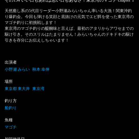
その134 いい日もあれば悪い日もあるさ！東京湾のマゴチ
chapter
1
天然癒し系の5代目リーダー小野瀬みらいちゃん率いる大漁！関東沖釣
り爆釣会。今回も弾ける笑顔と底抜けの元気でエビ餌を使った東京湾の
マゴチ釣りに初挑戦します！

東京湾のマゴチ釣りの醍醐味と言えば、最初のアタリからアワセまでの
駆け引き。そのスリルはたまりません！みらいちゃんのドキドキの駆け
引きを存分にお伝えしちゃいます！
出演者
小野瀬 みらい
秋本 幸伸
場所
東京都 東大井
東京湾
釣り方
船釣り
魚種
マゴチ