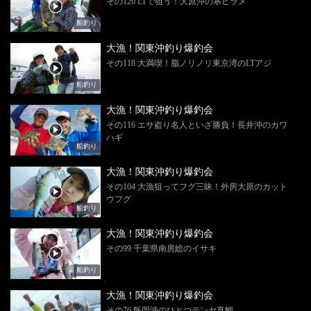
その120 LTで狙う！大原沖の寒ビラメ
船釣り
大漁！関東沖釣り爆釣会
その118 大満喫！脂ノリノリ東京湾のLTアジ
船釣り
大漁！関東沖釣り爆釣会
その116 エサ盗り名人といざ勝負！長井沖のカワ
ハギ
船釣り
大漁！関東沖釣り爆釣会
その104 大漁狙ってフグ三昧！外房大原のカット
ウフグ
船釣り
大漁！関東沖釣り爆釣会
その99 千葉県南房総のイサキ
船釣り
大漁！関東沖釣り爆釣会
その76 飯岡沖のひとつテンヤ真鯛