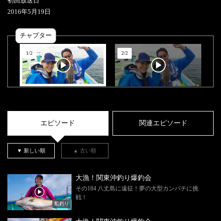
初回放送日
2016
年
5
月
19
日
チャプター
1
/
2
2
/
2
エピソード
関連エピソード
▼ 新しい順
▲ 古い順
大漁！関東沖釣り爆釣会
その184 八丈島に遠征！夢の大型カンパチに挑
戦！
船釣り