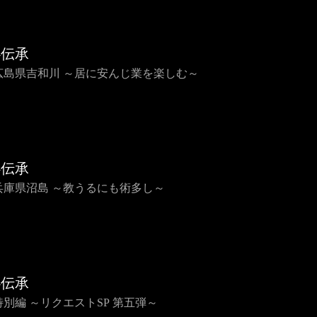
心伝承
2 広島県吉和川 ～居に安んじ業を楽しむ～
心伝承
1 兵庫県沼島 ～教うるにも術多し～
心伝承
 特別編 ～リクエストSP 第五弾～