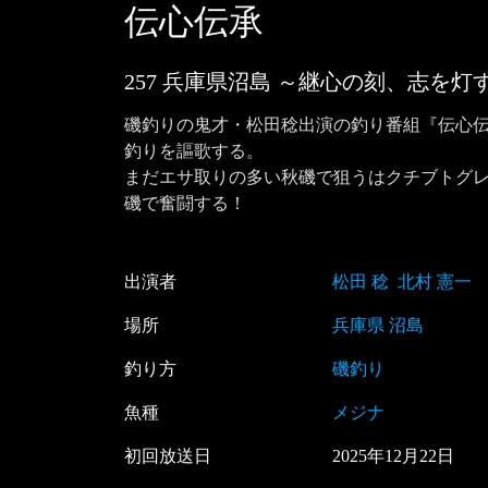
伝心伝承
257 兵庫県沼島 ～継心の刻、志を灯
磯釣りの鬼才・松田稔出演の釣り番組『伝心
釣りを謳歌する。

まだエサ取りの多い秋磯で狙うはクチブトグ
磯で奮闘する！
出演者
松田 稔
北村 憲一
場所
兵庫県 沼島
釣り方
磯釣り
魚種
メジナ
初回放送日
2025
年
12
月
22
日