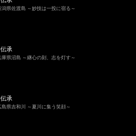
心伝承
8 新潟県佐渡島 ～妙技は一投に宿る～
心伝承
7 兵庫県沼島 ～継心の刻、志を灯す～
心伝承
6 広島県吉和川 ～夏川に集う笑顔～