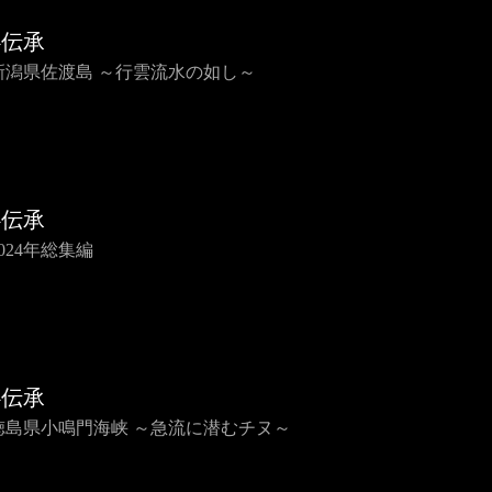
心伝承
5 新潟県佐渡島 ～行雲流水の如し～
心伝承
 2024年総集編
心伝承
3 徳島県小鳴門海峡 ～急流に潜むチヌ～