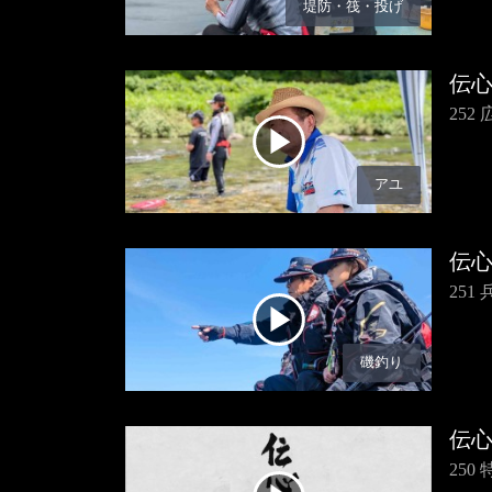
堤防・筏・投げ
伝
25
アユ
伝
25
磯釣り
伝
250