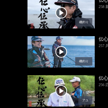
伝
25
磯釣り
伝
25
磯釣り
伝
25
アユ