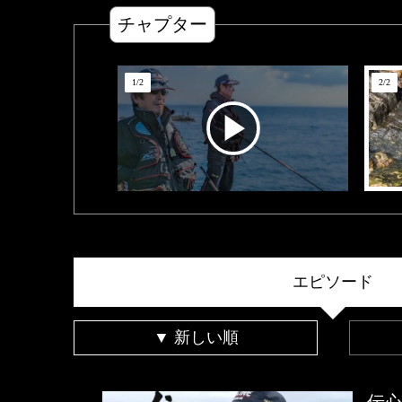
チャプター
1
/
2
2
/
2
エピソード
▼ 新しい順