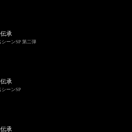
心伝承
 名シーンSP 第二弾
心伝承
 名シーンSP
心伝承