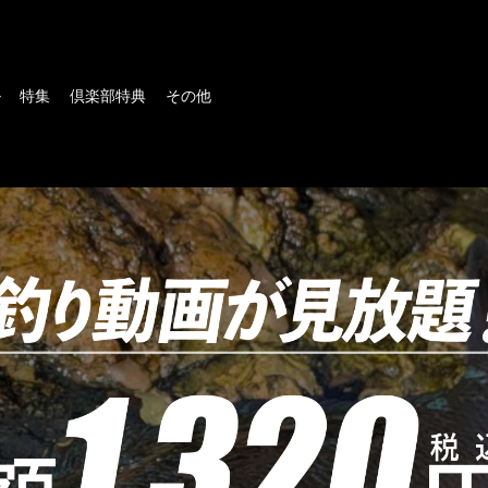
ル
特集
倶楽部特典
その他