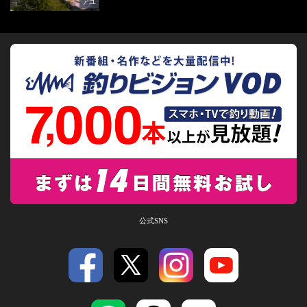
アユ
公式SNS