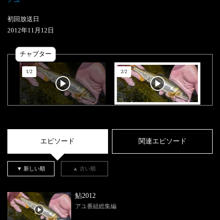
初回放送日
2012
年
11
月
12
日
チャプター
1
/
2
2
/
2
エピソード
関連エピソード
▼ 新しい順
▲ 古い順
鮎2012
アユ番組総集編