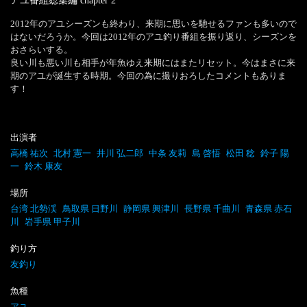
アユ番組総集編
chapter
2
2012年のアユシーズンも終わり、来期に思いを馳せるファンも多いので
はないだろうか。今回は2012年のアユ釣り番組を振り返り、シーズンを
おさらいする。

良い川も悪い川も相手が年魚ゆえ来期にはまたリセット。今はまさに来
期のアユが誕生する時期。今回の為に撮りおろしたコメントもありま
す！
出演者
高橋 祐次
北村 憲一
井川 弘二郎
中条 友莉
島 啓悟
松田 稔
鈴子 陽
一
鈴木 康友
場所
台湾 北勢渓
鳥取県 日野川
静岡県 興津川
長野県 千曲川
青森県 赤石
川
岩手県 甲子川
釣り方
友釣り
魚種
アユ