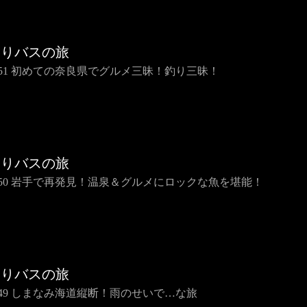
らりバスの旅
IP51 初めての奈良県でグルメ三昧！釣り三昧！
らりバスの旅
IP50 岩手で再発見！温泉＆グルメにロックな魚を堪能！
らりバスの旅
IP49 しまなみ海道縦断！雨のせいで…な旅