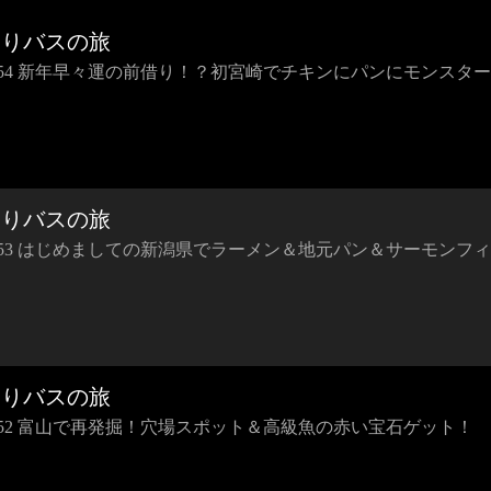
らりバスの旅
IP54 新年早々運の前借り！？初宮崎でチキンにパンにモンスタ
らりバスの旅
IP53 はじめましての新潟県でラーメン＆地元パン＆サーモンフ
らりバスの旅
IP52 富山で再発掘！穴場スポット＆高級魚の赤い宝石ゲット！