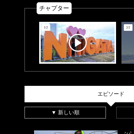
チャプター
1
/
2
2
/
2
エピソード
▼ 新しい順