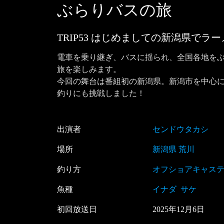
ぶらりバスの旅
TRIP53 はじめましての新潟県で
電車を乗り継ぎ、バスに揺られ、全国各地を
旅を楽しみます。

今回の舞台は番組初の新潟県。新潟市を中心
釣りにも挑戦しました！
出演者
センドウタカシ
場所
新潟県 荒川
釣り方
オフショアキャス
魚種
イナダ
サケ
初回放送日
2025
年
12
月
6
日