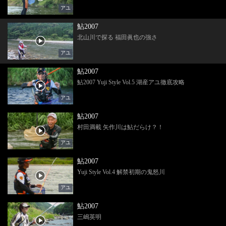
アユ
鮎2007
北山川で探る 福田眞也の強さ
アユ
鮎2007
鮎2007 Yuji Style Vol.5 湖産アユ徹底攻略
アユ
鮎2007
村田満載 矢作川は鮎だらけ？！
アユ
鮎2007
Yuji Style Vol.4 解禁初期の鬼怒川
アユ
鮎2007
三嶋英明