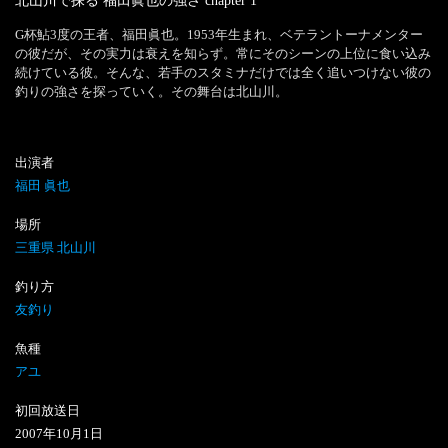
北山川で探る 福田眞也の強さ
chapter
1
G杯鮎3度の王者、福田眞也。1953年生まれ、ベテラントーナメンター
の彼だが、その実力は衰えを知らず。常にそのシーンの上位に食い込み
続けている彼。そんな、若手のスタミナだけでは全く追いつけない彼の
釣りの強さを探っていく。その舞台は北山川。
出演者
福田 眞也
場所
三重県 北山川
釣り方
友釣り
魚種
アユ
初回放送日
2007
年
10
月
1
日