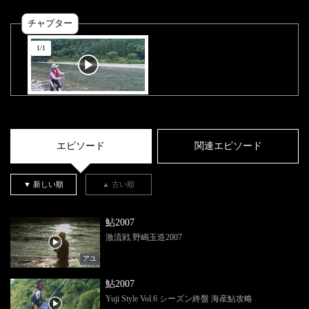
チャプター
1
/
1
エピソード
関連エピソード
▼ 新しい順
▲ 古い順
鮎2007
激流戦 野嶋玉造2007
アユ
鮎2007
Yuji Style Vol.6 シーズン終盤 海産鮎攻略