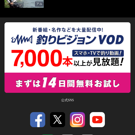
アユ
公式SNS