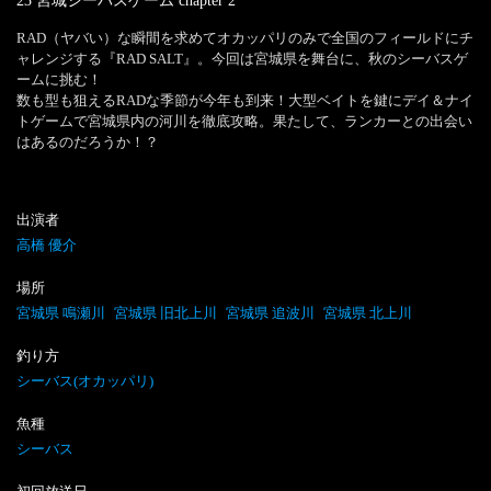
23 宮城シーバスゲーム
chapter
2
RAD（ヤバい）な瞬間を求めてオカッパリのみで全国のフィールドにチ
ャレンジする『RAD SALT』。今回は宮城県を舞台に、秋のシーバスゲ
ームに挑む！

数も型も狙えるRADな季節が今年も到来！大型ベイトを鍵にデイ＆ナイ
トゲームで宮城県内の河川を徹底攻略。果たして、ランカーとの出会い
はあるのだろうか！？
出演者
高橋 優介
場所
宮城県 鳴瀬川
宮城県 旧北上川
宮城県 追波川
宮城県 北上川
釣り方
シーバス(オカッパリ)
魚種
シーバス