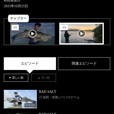
初回放送日
2025
年
10
月
25
日
チャプター
1
/
2
2
/
2
エピソード
関連エピソード
▼ 新しい順
▲ 古い順
RAD SALT
25 福岡・筑後シーバスゲーム
シーバス