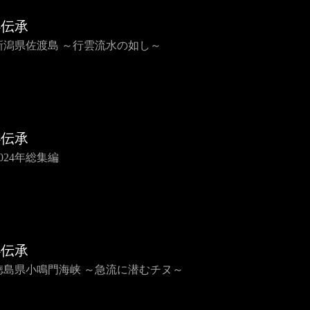
心伝承
5 新潟県佐渡島 ～行雲流水の如し～
心伝承
 2024年総集編
心伝承
3 徳島県小鳴門海峡 ～急流に潜むチヌ～