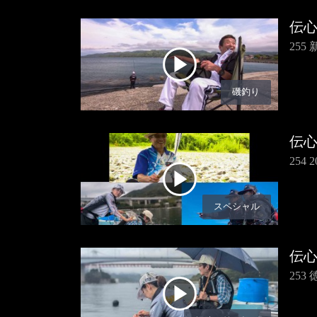
伝
25
磯釣り
伝
254
スペシャル
伝
25