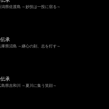
心伝承
8 新潟県佐渡島 ～妙技は一投に宿る～
心伝承
7 兵庫県沼島 ～継心の刻、志を灯す～
心伝承
6 広島県吉和川 ～夏川に集う笑顔～