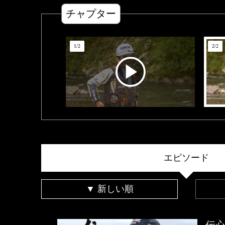
チャプター
1
/
2
2
/
2
エピソード
▼ 新しい順