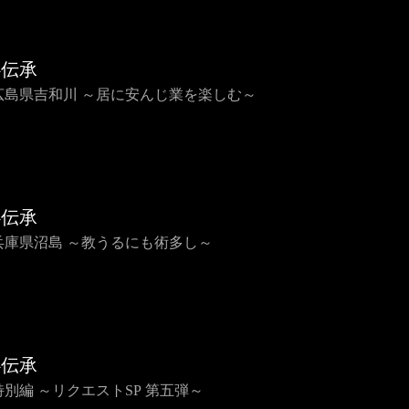
心伝承
2 広島県吉和川 ～居に安んじ業を楽しむ～
心伝承
1 兵庫県沼島 ～教うるにも術多し～
心伝承
 特別編 ～リクエストSP 第五弾～