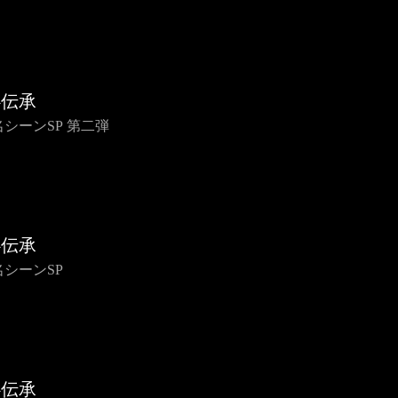
心伝承
 名シーンSP 第二弾
心伝承
 名シーンSP
心伝承