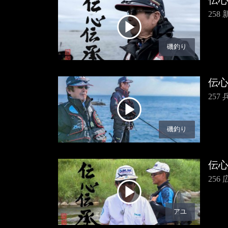
伝
25
磯釣り
伝
25
磯釣り
伝
25
アユ