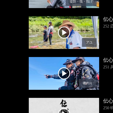
堤防・筏・投げ
伝
25
アユ
伝
25
磯釣り
伝
250