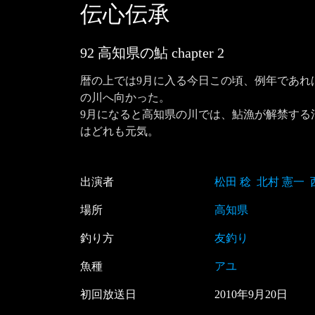
伝心伝承
92 高知県の鮎
chapter
2
暦の上では9月に入る今日この頃、例年であれ
の川へ向かった。

9月になると高知県の川では、鮎漁が解禁する
はどれも元気。
出演者
松田 稔
北村 憲一
場所
高知県
釣り方
友釣り
魚種
アユ
初回放送日
2010
年
9
月
20
日