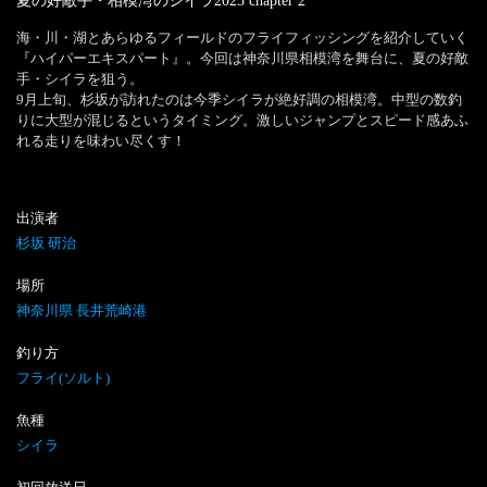
夏の好敵手・相模湾のシイラ2025
chapter
2
海・川・湖とあらゆるフィールドのフライフィッシングを紹介していく
『ハイパーエキスパート』。今回は神奈川県相模湾を舞台に、夏の好敵
手・シイラを狙う。

9月上旬、杉坂が訪れたのは今季シイラが絶好調の相模湾。中型の数釣
りに大型が混じるというタイミング。激しいジャンプとスピード感あふ
れる走りを味わい尽くす！
出演者
杉坂 研治
場所
神奈川県 長井荒崎港
釣り方
フライ(ソルト)
魚種
シイラ