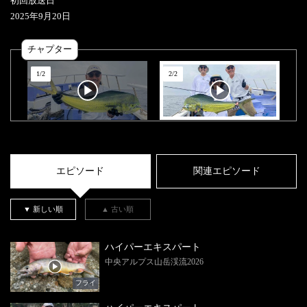
初回放送日
2025
年
9
月
20
日
チャプター
1
/
2
2
/
2
エピソード
関連エピソード
▼ 新しい順
▲ 古い順
ハイパーエキスパート
中央アルプス山岳渓流2026
フライ