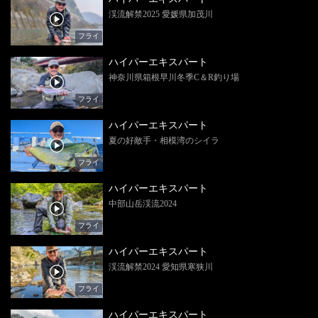
渓流解禁2025 愛媛県加茂川
フライ
ハイパーエキスパート
神奈川県箱根早川冬季C＆R釣り場
フライ
ハイパーエキスパート
夏の好敵手・相模湾のシイラ
フライ
ハイパーエキスパート
中部山岳渓流2024
フライ
ハイパーエキスパート
渓流解禁2024 愛知県寒狭川
フライ
ハイパーエキスパート