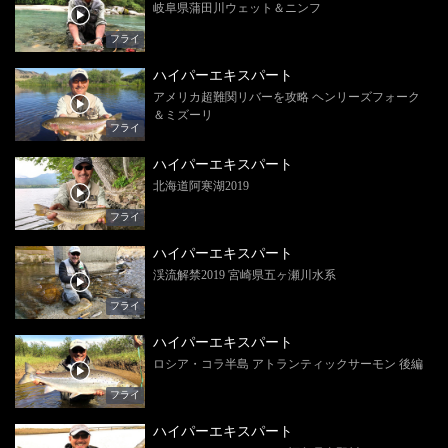
岐阜県蒲田川ウェット＆ニンフ
フライ
ハイパーエキスパート
アメリカ超難関リバーを攻略 ヘンリーズフォーク
＆ミズーリ
フライ
ハイパーエキスパート
北海道阿寒湖2019
フライ
ハイパーエキスパート
渓流解禁2019 宮崎県五ヶ瀬川水系
フライ
ハイパーエキスパート
ロシア・コラ半島 アトランティックサーモン 後編
フライ
ハイパーエキスパート