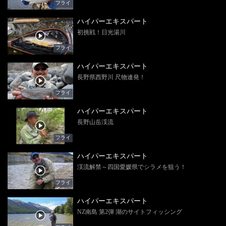
フライ
ハイパーエキスパート
初挑戦！日光湯川
フライ
ハイパーエキスパート
長野県西野川 尺物連発！
フライ
ハイパーエキスパート
長野山岳渓流
フライ
ハイパーエキスパート
渓流解禁～四国愛媛県でシラメを狙う！
フライ
ハイパーエキスパート
NZ南島 第2弾 湖のサイトフィッシング