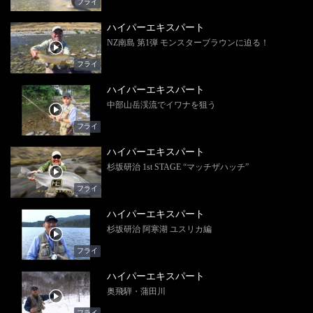
フライ
ハイパーエキスパート
NZ南島 第1弾 モンスターブラウンに迫る！
フライ
ハイパーエキスパート
中部山岳渓流でイワナを狙う
フライ
ハイパーエキスパート
杉坂研治 1st STAGE “マッチザハッチ”
フライ
ハイパーエキスパート
杉坂研治 阿寒湖 ユスリカ編
フライ
ハイパーエキスパート
奥飛騨・蒲田川
フライ