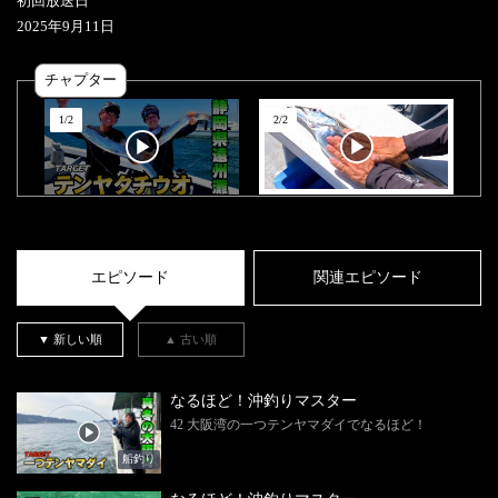
初回放送日
2025
年
9
月
11
日
チャプター
1
/
2
2
/
2
エピソード
関連エピソード
▼ 新しい順
▲ 古い順
なるほど！沖釣りマスター
42 大阪湾の一つテンヤマダイでなるほど！
船釣り