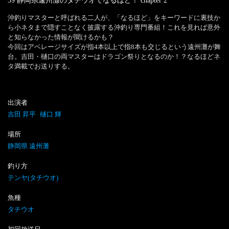
39 静岡県遠州灘のタチウオでなるほど！
chapter
2
沖釣りマスターと呼ばれる二人が、「なるほど」をキーワードに裏技か
ら小ネタまで隠すことなく披露する沖釣り専門番組！これを見れば意外
と知らなかった情報が聞けるかも？

今回はアベレージサイズが指4本以上で指8本も交じるという遠州灘が舞
台。吉田・樋口の両マスターはドラゴン祭りとなるのか！？なるほどネ
タ満載でお送りする。
出演者
吉田 昇平
樋口 輝
場所
静岡県 遠州灘
釣り方
テンヤ(タチウオ)
魚種
タチウオ