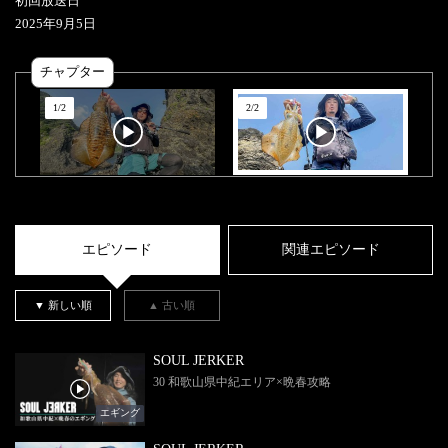
初回放送日
2025
年
9
月
5
日
チャプター
1
/
2
2
/
2
エピソード
関連エピソード
▼ 新しい順
▲ 古い順
SOUL JERKER
30 和歌山県中紀エリア×晩春攻略
エギング