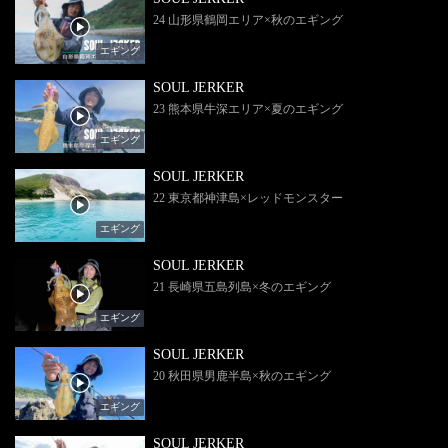
24 山形県鶴岡エリア×秋のエギング
エギング
SOUL JERKER
23 熊本県牛深エリア×夏のエギング
エギング
SOUL JERKER
22 東京都神津島×レッドモンスター
エギング
SOUL JERKER
21 長崎県五島列島×冬のエギング
エギング
SOUL JERKER
20 秋田県男鹿半島×秋のエギング
エギング
SOUL JERKER