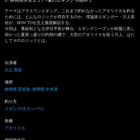
27 静岡県伊豆エリア×夏のエギング
chapter
2
テーマはプラスワンエギング。これまで釣れなかったアオリイカを釣る
ためには、どんなロジックが存在するのか。理論派エギンガー・川上英
佑が、HOW TOを交え徹底解説する。

今回は、番組初となる伊豆半島が舞台。エギングシーズンが終盤に差し
掛かった夏真っ盛りの灼熱の磯で、大型のアオリイカを狙う川上。はた
してそのロジックとは。
出演者
川上 英佑
場所
静岡県 雲見港
静岡県 中木港
釣り方
エギング(オカッパリ)
魚種
アオリイカ