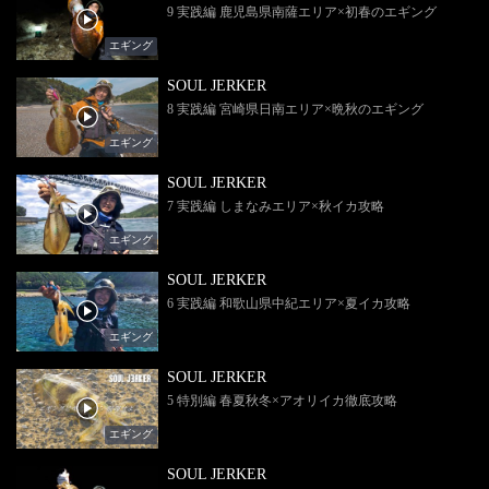
9 実践編 鹿児島県南薩エリア×初春のエギング
エギング
SOUL JERKER
8 実践編 宮崎県日南エリア×晩秋のエギング
エギング
SOUL JERKER
7 実践編 しまなみエリア×秋イカ攻略
エギング
SOUL JERKER
6 実践編 和歌山県中紀エリア×夏イカ攻略
エギング
SOUL JERKER
5 特別編 春夏秋冬×アオリイカ徹底攻略
エギング
SOUL JERKER