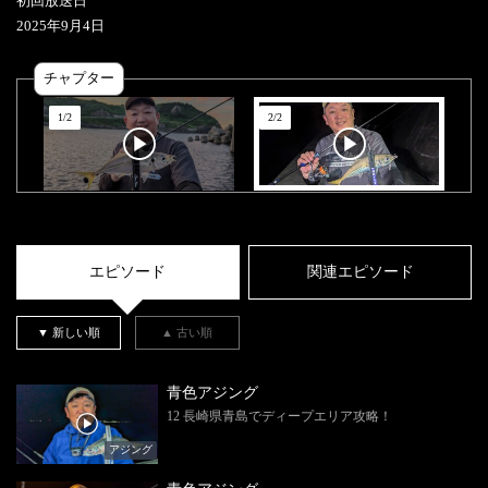
初回放送日
2025
年
9
月
4
日
チャプター
1
/
2
2
/
2
エピソード
関連エピソード
▼ 新しい順
▲ 古い順
青色アジング
12 長崎県青島でディープエリア攻略！
アジング