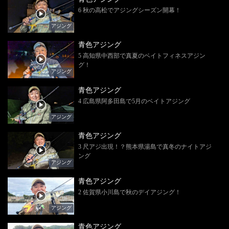
6 秋の高松でアジングシーズン開幕！
アジング
青色アジング
5 高知県中西部で真夏のベイトフィネスアジン
グ！
アジング
青色アジング
4 広島県阿多田島で5月のベイトアジング
アジング
青色アジング
3 尺アジ出現！？熊本県湯島で真冬のナイトアジ
ング
アジング
青色アジング
2 佐賀県小川島で秋のデイアジング！
アジング
青色アジング