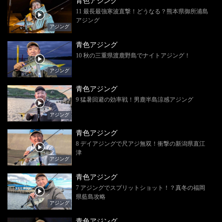
青色アジング
11 最長最強寒波直撃！どうなる？熊本県御所浦島
アジング
アジング
青色アジング
10 秋の三重県渡鹿野島でナイトアジング！
アジング
青色アジング
9 猛暑回避の効率戦！男鹿半島涼感アジング
アジング
青色アジング
8 デイアジングで尺アジ無双！衝撃の新潟県直江
津
アジング
青色アジング
7 アジングでスプリットショット！？真冬の福岡
県藍島攻略
アジング
青色アジング