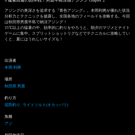
9 猛暑回避の効率戦！男鹿半島涼感アジング
chapter
2
アジングの奥深さを追求する『青色アジング』。本岡利將が優れた状況
分析力とテクニックを披露し、全国各地のフィールドを攻略する。今回
は秋田県男鹿半島で納涼アジング！

35℃以上の猛暑の中、効率的に釣りをやろうと、朝夕のマヅメとナイト
ゲームに集中。スプリットショットリグなどでテクニカルに攻略してい
くと、夏にはうれしいサイズも！
出演者
本岡 利將
場所
秋田県 男鹿
釣り方
堤防釣り
ライトソルト(オカッパリ)
魚種
アジ