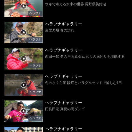
ウキで考える水中の世界 長野県美鈴湖
ヘラブナ
ヘラブナギャラリー
富里乃堰 春の訪れ
ヘラブナ
ヘラブナギャラリー
西田一知 冬の戸面原ダム 30尺の底釣りを堪能する
ヘラブナ
ヘラブナギャラリー
冬のさくら湖 段底とバラグルセットで愉しむ1日
ヘラブナ
ヘラブナギャラリー
円良田湖 真夏の両ダンゴ
ヘラブナ
ヘラブナギャラリー