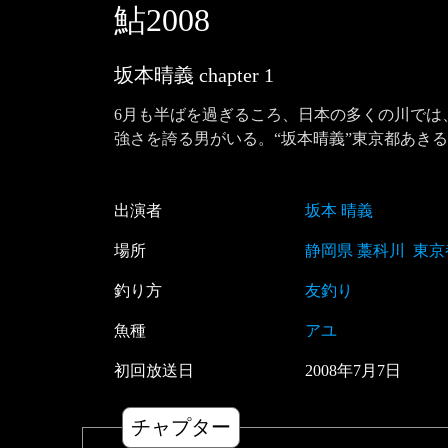
鮎2008
坂本晴義
chapter
1
6月も半ばを過ぎるころ、日本の多くの川では
強さを誇る男がいる。“坂本晴義”東京都あき
出演者
坂本 晴義
場所
静岡県 藁科川
東京
釣り方
友釣り
魚種
アユ
初回放送日
2008
年
7
月
7
日
チャプター