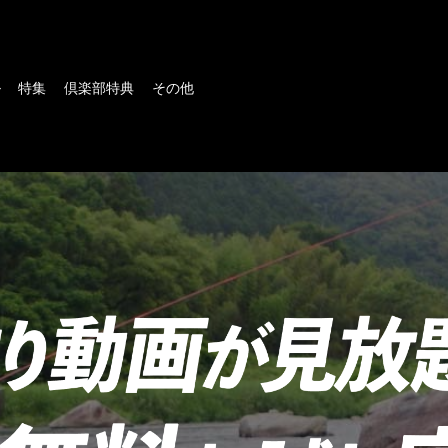
ル
特集
倶楽部特典
その他