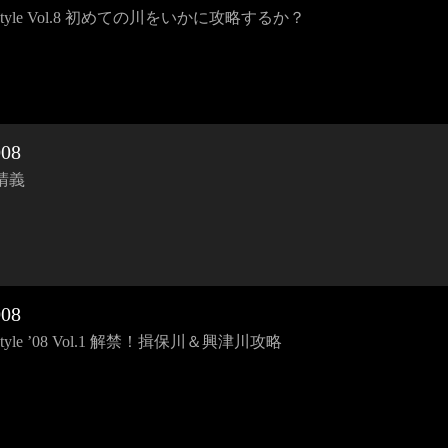
i Style Vol.8 初めての川をいかに攻略するか？
08
晴義
08
i Style ’08 Vol.1 解禁！揖保川＆興津川攻略