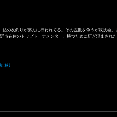
、鮎の友釣りが盛んに行われてる。その匹数を争うが競技会。
る野市在住のトップトーナメンター。勝つために研ぎ澄まされ
都 秋川