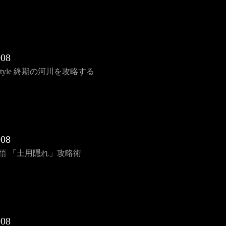
08
i Style 終期の河川を攻略する
08
啓悟 「土用隠れ」攻略術
08