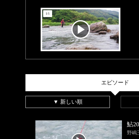
1
/
1
エピソード
▼ 新しい順
鮎20
野嶋