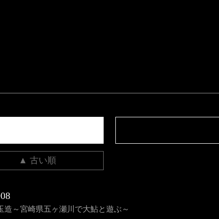
▲ 古い順
08
玉造～宮崎県五ヶ瀬川で大鮎と遊ぶ～