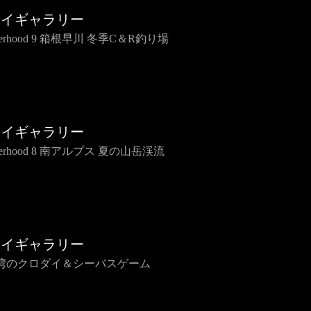
ライギャラリー
therhood 9 箱根早川 冬季C＆R釣り場
ライギャラリー
therhood 8 南アルプス 夏の山岳渓流
ライギャラリー
湾のクロダイ＆シーバスゲーム