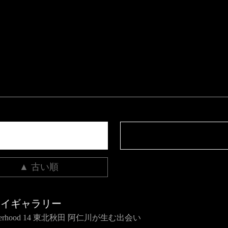
▲ 古い順
ライギャラリー
therhood 14 東北秋田 阿仁川が生む出会い