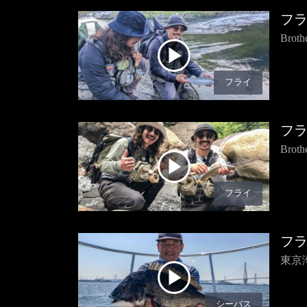
フ
Bro
フライ
フ
Bro
フライ
フ
東京
シーバス