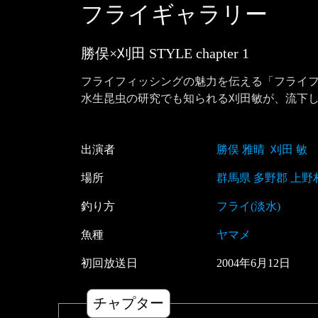
フライギャラリー
勝俣×刈田 STYLE
chapter
1
フライフィッシングの魅力を伝える「フライフ
水生昆虫の研究でも知られる刈田敏が、流下
出演者
勝俣 雅晴
刈田 敏
場所
群馬県 多野郡 上野
釣り方
フライ(淡水)
魚種
ヤマメ
初回放送日
2004
年
6
月
12
日
チャプター