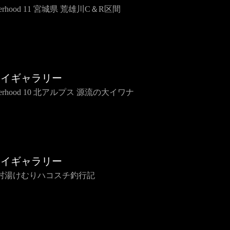
therhood 11 宮城県 荒雄川C＆R区間
ライギャラリー
therhood 10 北アルプス 源流の大イワナ
ライギャラリー
村湯けむりハコスチ釣行記