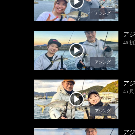
アジング
ア
46
アジング
ア
45
アジング
ア