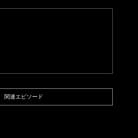
関連エピソード