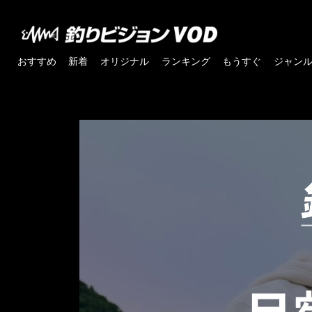
おすすめ
新着
オリジナル
ランキング
もうすぐ
ジャン