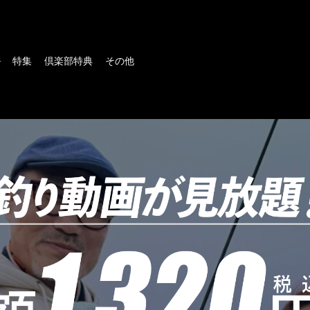
ル
特集
倶楽部特典
その他