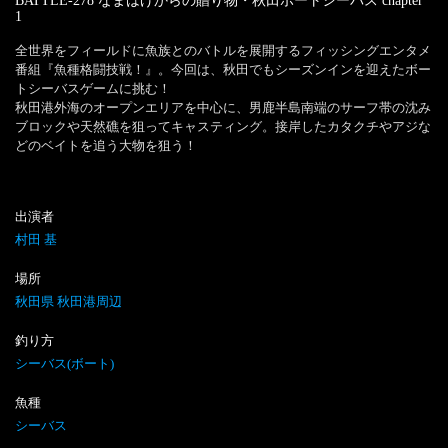
BATTLE-278 なまはげからの贈り物・秋田ボートシーバス
chapter
1
全世界をフィールドに魚族とのバトルを展開するフィッシングエンタメ
番組『魚種格闘技戦！』。今回は、秋田でもシーズンインを迎えたボー
トシーバスゲームに挑む！

秋田港外海のオープンエリアを中心に、男鹿半島南端のサーフ帯の沈み
ブロックや天然礁を狙ってキャスティング。接岸したカタクチやアジな
どのベイトを追う大物を狙う！
出演者
村田 基
場所
秋田県 秋田港周辺
釣り方
シーバス(ボート)
魚種
シーバス