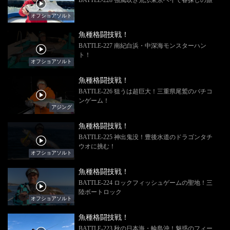
オフショアソルト
魚種格闘技戦！
BATTLE-227 南紀白浜・中深海モンスターハン
ト！
オフショアソルト
魚種格闘技戦！
BATTLE-226 狙うは超巨大！三重県尾鷲のバチコ
ンゲーム！
アジング
魚種格闘技戦！
BATTLE-225 神出鬼没！豊後水道のドラゴンタチ
ウオに挑む！
オフショアソルト
魚種格闘技戦！
BATTLE-224 ロックフィッシュゲームの聖地！三
陸ボートロック
オフショアソルト
魚種格闘技戦！
BATTLE-223 秋の日本海・輪島沖！魅惑のフィー