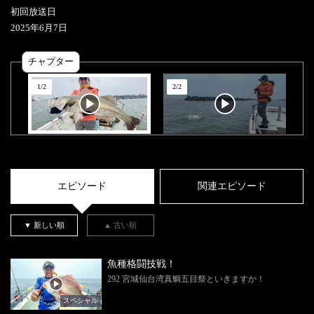
初回放送日
2025
年
6
月
7
日
チャプター
1
/
2
2
/
2
エピソード
関連エピソード
▼ 新しい順
▲ 古い順
魚種格闘技戦！
292 宮城仙台湾真鯛五目祭といきますか！
スペシャル