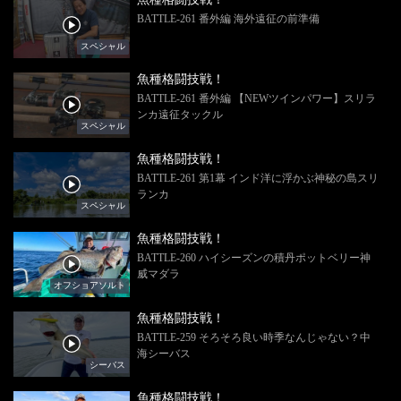
BATTLE-261 番外編 海外遠征の前準備
スペシャル
魚種格闘技戦！
BATTLE-261 番外編 【NEWツインパワー】スリラ
ンカ遠征タックル
スペシャル
魚種格闘技戦！
BATTLE-261 第1幕 インド洋に浮かぶ神秘の島スリ
ランカ
スペシャル
魚種格闘技戦！
BATTLE-260 ハイシーズンの積丹ポットベリー神
威マダラ
オフショアソルト
魚種格闘技戦！
BATTLE-259 そろそろ良い時季なんじゃない？中
海シーバス
シーバス
魚種格闘技戦！