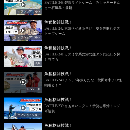
BATTLE-243 碧海ライトゲーム！みしゃろーるん
さー石垣島・前篇
オフショアソルト
魚種格闘技戦！
BATTLE-242 東京ベイ新あそび！夏を先取れチヌ
トップゲーム
オフショアソルト
魚種格闘技戦！
BATTLE-241 カスミ水系に潜む髭ダン的ぬしを探
し当てろ！
淡水
魚種格闘技戦！
BATTLE-240 よぅ、5年振りだな…秋田寒中より怪
蛸現る！？
スペシャル
魚種格闘技戦！
BATTLE-239 さぁ来いマグロ！伊勢志摩沖トンジ
ギ勝負
オフショアソルト
魚種格闘技戦！