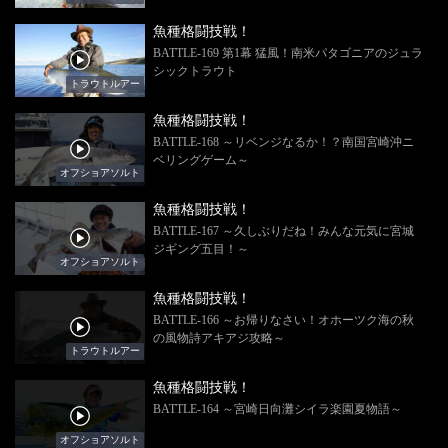
魚種格闘技戦！
BATTLE-169 第1幕 猛風！南米パタゴニアのジュラ
シックトラウト
トラウトルアー
魚種格闘技戦！
BATTLE-168 ～リベンジなるか！？南国宮崎沖ニ
ベリングゲーム～
オフショアソルト
魚種格闘技戦！
BATTLE-167 ～久しぶりだね！みんな元気に宮城
ジギング五目！～
オフショアソルト
魚種格闘技戦！
BATTLE-166 ～お帰りなさい！オホーツク海の秋
の風物詩アキアジ攻略～
トラウトルアー
魚種格闘技戦！
BATTLE-164 ～宮崎日向灘シイラ楽園夏物語～
オフショアソルト