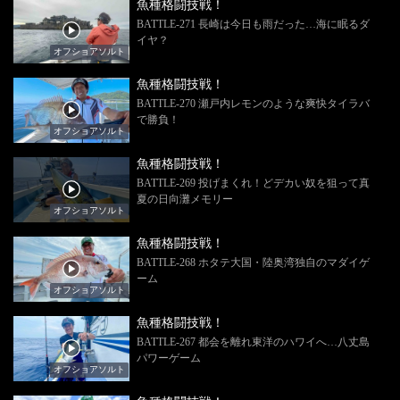
魚種格闘技戦！
BATTLE-271 長崎は今日も雨だった…海に眠るダ
イヤ？
オフショアソルト
魚種格闘技戦！
BATTLE-270 瀬戸内レモンのような爽快タイラバ
で勝負！
オフショアソルト
魚種格闘技戦！
BATTLE-269 投げまくれ！どデカい奴を狙って真
夏の日向灘メモリー
オフショアソルト
魚種格闘技戦！
BATTLE-268 ホタテ大国・陸奥湾独自のマダイゲ
ーム
オフショアソルト
魚種格闘技戦！
BATTLE-267 都会を離れ東洋のハワイへ…八丈島
パワーゲーム
オフショアソルト