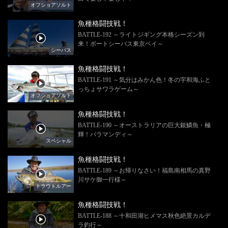
オフショアソルト
魚種格闘技戦！
BATTLE-192 ～ライトジギング本格シーズン到
来！ボートシーバス東京ベイ～
シーバス
魚種格闘技戦！
BATTLE-191 ～気分はみかん色！冬の宇和海ふと
っちょサワラゲーム～
オフショアソルト
魚種格闘技戦！
BATTLE-190 ～オーストラリアの巨大銀鱗魚・極
輝！バラマンディ～
スペシャル
魚種格闘技戦！
BATTLE-189 ～お帰りなさい！福島南相馬の真野
川サケ御一行様～
トラウトルアー
魚種格闘技戦！
BATTLE-188 ～十和田湖ヒメマス秋色絶景カルデ
ラ釣行～