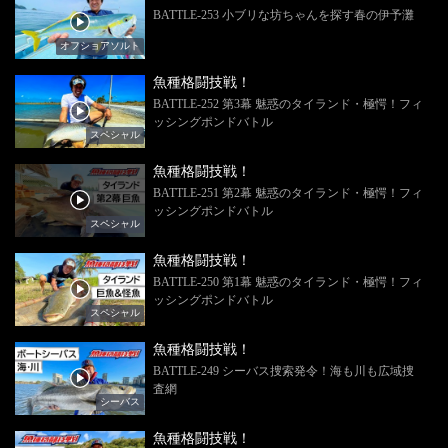
BATTLE-253 小ブリな坊ちゃんを探す春の伊予灘
オフショアソルト
魚種格闘技戦！
BATTLE-252 第3幕 魅惑のタイランド・極愕！フィ
ッシングポンドバトル
スペシャル
魚種格闘技戦！
BATTLE-251 第2幕 魅惑のタイランド・極愕！フィ
ッシングポンドバトル
スペシャル
魚種格闘技戦！
BATTLE-250 第1幕 魅惑のタイランド・極愕！フィ
ッシングポンドバトル
スペシャル
魚種格闘技戦！
BATTLE-249 シーバス捜索発令！海も川も広域捜
査網
シーバス
魚種格闘技戦！