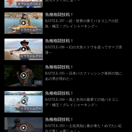
オフショアソルト
魚種格闘技戦！
BATTLE-197 ～続・世界の果てパタゴニアの巨
魚・極王！グレイシャーキング～
トラウトルアー
魚種格闘技戦！
BATTLE-196 ～幻の大魚イトウを追ってサーフ浪
漫～
トラウトルアー
魚種格闘技戦！
BATTLE-195 ～日本バスフィッシング発祥の地に
あの男が現れた～
バス
魚種格闘技戦！
BATTLE-194 ～風と氷河の最果ての地パタゴニ
ア・極王！グレイシャーキング～
トラウトルアー
魚種格闘技戦！
BATTLE-193 ～土佐高知に春が来た！めでたい紅
白で宴じゃ宴じゃ！～