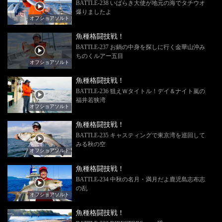
BATTLE-238 いばらき大使が地元の海でタチウオ
爆りましたよ
オフショアソルト
魚種格闘技戦！
BATTLE-237 お鍋の中身を探しに行く金華山沖み
ちのくルアー五目
オフショアソルト
魚種格闘技戦！
BATTLE-236 狙えＷタイトル！デイ＆ナイト嵐の
福井若狭湾
オフショアソルト
魚種格闘技戦！
BATTLE-235 キャスティングで東京湾を巡回して
みる秋の空
オフショアソルト
魚種格闘技戦！
BATTLE-234 中秋の名月・満月だよ鹿児島志布志
の乱
オフショアソルト
魚種格闘技戦！