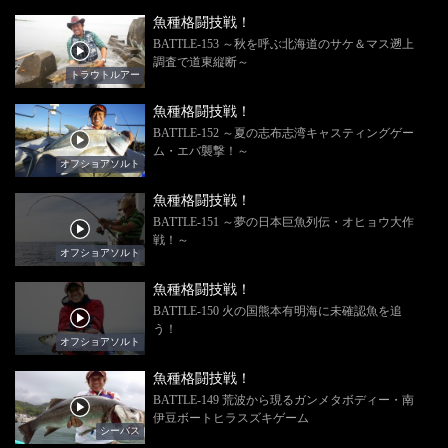
魚種格闘技戦！
BATTLE-153 ～秋を呼ぶ北海道のサケ＆マス遡上
調査で道東縦断～
トラウトルアー
魚種格闘技戦！
BATTLE-152 ～夏の志布志湾キャスティングゲー
ム・エバ襲撃！～
オフショアソルト
魚種格闘技戦！
BATTLE-151 ～夢の日本巨魚列伝・オヒョウ大作
戦！～
オフショアソルト
魚種格闘技戦！
BATTLE-150 火の国熊本有明海に未確認魚を追
う！
オフショアソルト
魚種格闘技戦！
BATTLE-149 荒波から現るガンメタボディー・南
伊豆ボートヒラスズキゲーム
シーバス