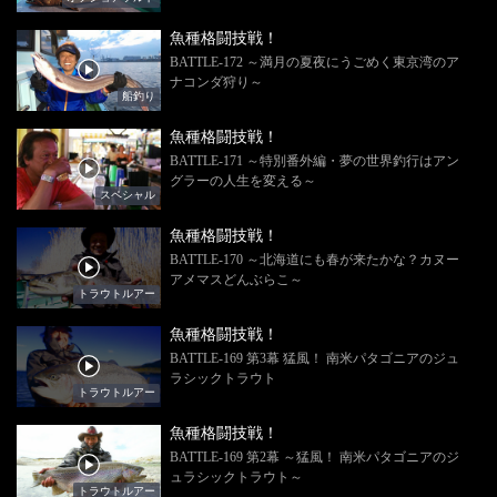
魚種格闘技戦！
BATTLE-172 ～満月の夏夜にうごめく東京湾のア
ナコンダ狩り～
船釣り
魚種格闘技戦！
BATTLE-171 ～特別番外編・夢の世界釣行はアン
グラーの人生を変える～
スペシャル
魚種格闘技戦！
BATTLE-170 ～北海道にも春が来たかな？カヌー
アメマスどんぶらこ～
トラウトルアー
魚種格闘技戦！
BATTLE-169 第3幕 猛風！ 南米パタゴニアのジュ
ラシックトラウト
トラウトルアー
魚種格闘技戦！
BATTLE-169 第2幕 ～猛風！ 南米パタゴニアのジ
ュラシックトラウト～
トラウトルアー