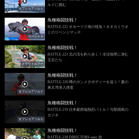
ルドに挑む
オフショアソルト
魚種格闘技戦！
BATTLE-222 オホーツク海の怪魚！オオカミウオ
とのリベンジマッチ
スペシャル
魚種格闘技戦！
BATTLE-221 北の渓を釣り歩く！冷涼地帯に潜む
宝石たち
トラウトルアー
魚種格闘技戦！
BATTLE-220 噂のガンメタボディーを追う！夏の
東京湾潜入捜査
オフショアソルト
魚種格闘技戦！
BATTLE-219 日本最西端熱烈バトル！与那国島の
カジキ
オフショアソルト
魚種格闘技戦！
BATTLE-218 DIRECTORS‐spec 忠