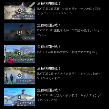
魚種格闘技戦！
BATTLE-286 真夜中の東京湾ディープ攻略！深海
からジャジャジャジャーン
オフショアソルト
魚種格闘技戦！
BATTLE-285 主役奪取か！？常陸利根川リバーシ
ーバス
シーバス
魚種格闘技戦！
BATTLE-284 桜島大噴火！新種タマクエを追う
オフショアソルト
魚種格闘技戦！
BATTLE-283 そろそろ道東河川でアメマス上がっ
て来てんじゃね？
トラウトルアー
魚種格闘技戦！
BATTLE-282 どえりゃあ伊勢湾！キャスティング
で釣ってみやぁ～
オフショアソルト