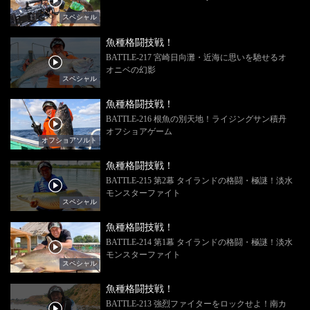
スペシャル
魚種格闘技戦！
BATTLE-217 宮崎日向灘・近海に思いを馳せるオ
オニベの幻影
スペシャル
魚種格闘技戦！
BATTLE-216 根魚の別天地！ライジングサン積丹
オフショアゲーム
オフショアソルト
魚種格闘技戦！
BATTLE-215 第2幕 タイランドの格闘・極謎！淡水
モンスターファイト
スペシャル
魚種格闘技戦！
BATTLE-214 第1幕 タイランドの格闘・極謎！淡水
モンスターファイト
スペシャル
魚種格闘技戦！
BATTLE-213 強烈ファイターをロックせよ！南カ