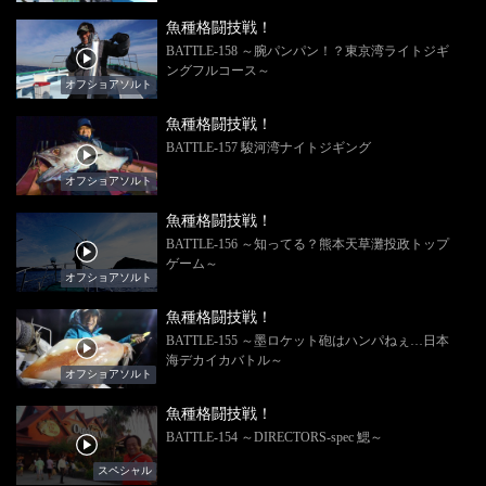
魚種格闘技戦！
BATTLE-158 ～腕パンパン！？東京湾ライトジギ
ングフルコース～
オフショアソルト
魚種格闘技戦！
BATTLE-157 駿河湾ナイトジギング
オフショアソルト
魚種格闘技戦！
BATTLE-156 ～知ってる？熊本天草灘投政トップ
ゲーム～
オフショアソルト
魚種格闘技戦！
BATTLE-155 ～墨ロケット砲はハンパねぇ…日本
海デカイカバトル～
オフショアソルト
魚種格闘技戦！
BATTLE-154 ～DIRECTORS-spec 鰓～
スペシャル