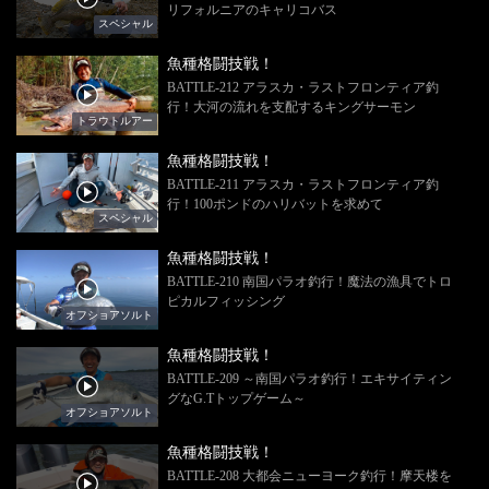
リフォルニアのキャリコバス
スペシャル
魚種格闘技戦！
BATTLE-212 アラスカ・ラストフロンティア釣
行！大河の流れを支配するキングサーモン
トラウトルアー
魚種格闘技戦！
BATTLE-211 アラスカ・ラストフロンティア釣
行！100ポンドのハリバットを求めて
スペシャル
魚種格闘技戦！
BATTLE-210 南国パラオ釣行！魔法の漁具でトロ
ピカルフィッシング
オフショアソルト
魚種格闘技戦！
BATTLE-209 ～南国パラオ釣行！エキサイティン
グなG.Tトップゲーム～
オフショアソルト
魚種格闘技戦！
BATTLE-208 大都会ニューヨーク釣行！摩天楼を