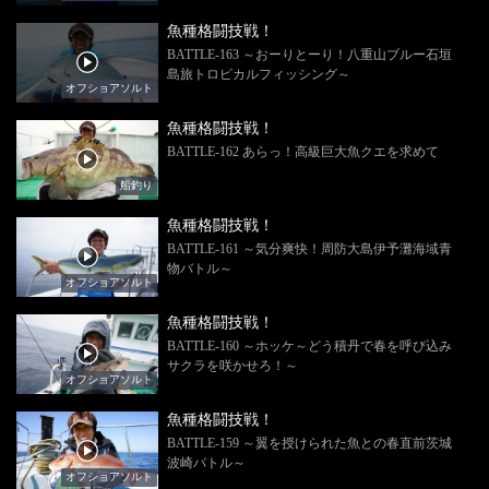
魚種格闘技戦！
BATTLE-163 ～おーりとーり！八重山ブルー石垣
島旅トロピカルフィッシング～
オフショアソルト
魚種格闘技戦！
BATTLE-162 あらっ！高級巨大魚クエを求めて
船釣り
魚種格闘技戦！
BATTLE-161 ～気分爽快！周防大島伊予灘海域青
物バトル～
オフショアソルト
魚種格闘技戦！
BATTLE-160 ～ホッケ～どう積丹で春を呼び込み
サクラを咲かせろ！～
オフショアソルト
魚種格闘技戦！
BATTLE-159 ～翼を授けられた魚との春直前茨城
波崎バトル～
オフショアソルト