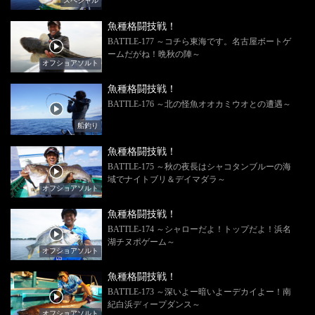
スペシャル
魚種格闘技戦！
BATTLE-177 ～コチら東海です。名古屋ボートゲ
ームだがね！晩秋の陣～
オフショアソルト
魚種格闘技戦！
BATTLE-176 ～北の怪魚オオカミウオとの遭遇～
船釣り
魚種格闘技戦！
BATTLE-175 ～秋の夜長はシャコタンブルーの海
域でナイトブリ＆デイマダラ～
オフショアソルト
魚種格闘技戦！
BATTLE-174 ～シャローだよ！トップだよ！浜名
湖チヌポゲーム～
オフショアソルト
魚種格闘技戦！
BATTLE-173 ～深いよー暗いよーデカイよー！南
紀白浜ディープダンス～
オフショアソルト