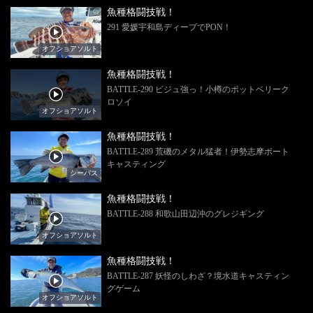
魚種格闘技戦！
291 愛媛宇和島ディープでPON！
オフショアソルト
魚種格闘技戦！
BATTLE-290 ビジュ強っ！小樽のポットベリーク
ロソイ
オフショアソルト
魚種格闘技戦！
BATTLE-289 荒磯のメタル猛者！伊勢志摩ボート
キャスティング
シーバス
魚種格闘技戦！
BATTLE-288 和歌山田辺沖のグレジギング
オフショアソルト
魚種格闘技戦！
BATTLE-287 妖怪のしわざ？境水道キャスティン
グゲーム
オフショアソルト