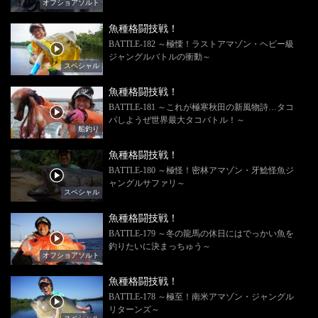
オフショアソルト
魚種格闘技戦！
BATTLE-182 ～極慄！ラストアマゾン・ヘビー級
ジャングルバトルの衝動～
スペシャル
魚種格闘技戦！
BATTLE-181 ～これが極寒秋田の新風物詩…タコ
パしようぜ世界最大タコバトル！～
船釣り
魚種格闘技戦！
BATTLE-180 ～極怪！密林アマゾン・牙鯰怪魚ジ
ャングルサファリ～
スペシャル
魚種格闘技戦！
BATTLE-179 ～冬の龍馬の休日にはでっかい魚を
釣りたいに決まっちゅう～
オフショアソルト
魚種格闘技戦！
BATTLE-178 ～極至！南米アマゾン・ジャングル
リターンズ～