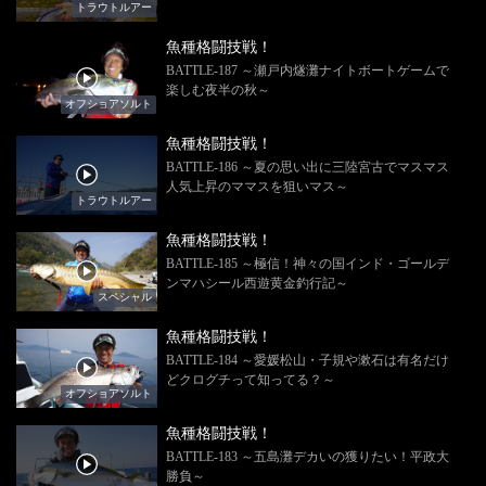
トラウトルアー
魚種格闘技戦！
BATTLE-187 ～瀬戸内燧灘ナイトボートゲームで
楽しむ夜半の秋～
オフショアソルト
魚種格闘技戦！
BATTLE-186 ～夏の思い出に三陸宮古でマスマス
人気上昇のママスを狙いマス～
トラウトルアー
魚種格闘技戦！
BATTLE-185 ～極信！神々の国インド・ゴールデ
ンマハシール西遊黄金釣行記～
スペシャル
魚種格闘技戦！
BATTLE-184 ～愛媛松山・子規や漱石は有名だけ
どクログチって知ってる？～
オフショアソルト
魚種格闘技戦！
BATTLE-183 ～五島灘デカいの獲りたい！平政大
勝負～