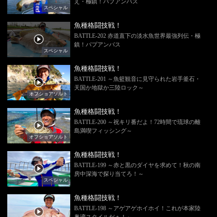
え・極鎮！パプアンバス
スペシャル
魚種格闘技戦！
BATTLE-202 赤道直下の淡水魚世界最強列伝・極
鎮！パプアンバス
スペシャル
魚種格闘技戦！
BATTLE-201 ～魚籃観音に見守られた岩手釜石・
天国か地獄か三陸ロック～
オフショアソルト
魚種格闘技戦！
BATTLE-200 ～祝キリ番だよ！72時間で琉球の離
島満喫フィッシング～
オフショアソルト
魚種格闘技戦！
BATTLE-199 ～赤と黒のダイヤを求めて！秋の南
房中深海で探り当てろ！～
スペシャル
魚種格闘技戦！
BATTLE-198 ～アゲアゲホイホイ！これが本家陸
奥湾スタイルだぁ！～