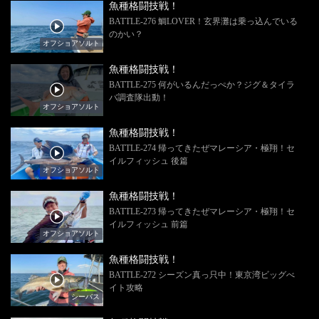
魚種格闘技戦！
BATTLE-276 鯛LOVER！玄界灘は乗っ込んでいる
のかい？
オフショアソルト
魚種格闘技戦！
BATTLE-275 何がいるんだっぺか？ジグ＆タイラ
バ調査隊出動！
オフショアソルト
魚種格闘技戦！
BATTLE-274 帰ってきたぜマレーシア・極翔！セ
イルフィッシュ 後篇
オフショアソルト
魚種格闘技戦！
BATTLE-273 帰ってきたぜマレーシア・極翔！セ
イルフィッシュ 前篇
オフショアソルト
魚種格闘技戦！
BATTLE-272 シーズン真っ只中！東京湾ビッグべ
イト攻略
シーバス