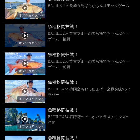
BATTLE-258 長崎五島ばらかもんオモックゲーム
オフショアソルト
魚種格闘技戦！
BATTLE-257 宮古ブルーの美ら海でちゃんぷるー
ゲーム・後篇
オフショアソルト
魚種格闘技戦！
BATTLE-256 宮古ブルーの美ら海でちゃんぷるー
ゲーム・前篇
オフショアソルト
魚種格闘技戦！
BATTLE-255 梅雨空もおったまげ！玄界突破×タイ
ラバー
オフショアソルト
魚種格闘技戦！
BATTLE-254 石狩湾のでっかいヒラメチャンスの
時間
オフショアソルト
魚種格闘技戦！