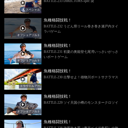
BATTLE-233 DIRECTORS-spec 奨
スペシャル
魚種格闘技戦！
BATTLE-232 うどん県リール巻き巻き瀬戸内タイ
ラバゲーム
オフショアソルト
魚種格闘技戦！
BATTLE-231 初夏の奥能登七尾湾いっさいがっさ
いボートゲーム
オフショアソルト
魚種格闘技戦！
BATTLE-230 出撃せよ！雄物川ボートサクラマス
トラウトルアー
魚種格闘技戦！
BATTLE-229 ソイ天国小樽のモンスタークロソイ
オフショアソルト
魚種格闘技戦！
BATTLE-228 強風吹き荒ぶ東京ベイで春探しの旅