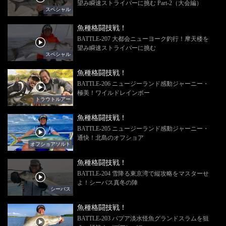
望み瞬速ストライパーに挑む Part-2（大会編）
スペシャル
魚種格闘技戦！
BATTLE-207 大都会ニューヨーク釣行！摩天楼を
望み瞬速ストライパーに挑む
スペシャル
魚種格闘技戦！
BATTLE-206 ニュージーランド感動ジャーニー・
極美！ワイルドレインボー
トラウトルアー
魚種格闘技戦！
BATTLE-205 ニュージーランド感動ジャーニー・
通快！北島のオフショア
オフショアソルト
魚種格闘技戦！
BATTLE-204 雪降る東京湾で縦攻略をマスターせ
よ！シーバス真冬の陣
シーバス
魚種格闘技戦！
BATTLE-203 パプア淡水怪魚グランドスラムを狙