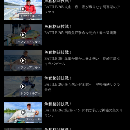
魚種格闘技戦！
BATTLE-266 火山・森・湖が織りなす阿寒湖のア
メマス
トラウトルアー
魚種格闘技戦！
BATTLE-265 回遊魚迎撃命令開始！春の遠州灘
オフショアソルト
魚種格闘技戦！
BATTLE-264 暴風か凪か…春よ来い！長崎五島タ
イラバゲーム
オフショアソルト
魚種格闘技戦！
BATTLE-263 遥々来たぜ函館へ！津軽海峡サクラ
景色
トラウトルアー
魚種格闘技戦！
BATTLE-262 第2幕 インド洋に浮かぶ神秘の島スリ
ランカ
スペシャル
魚種格闘技戦！