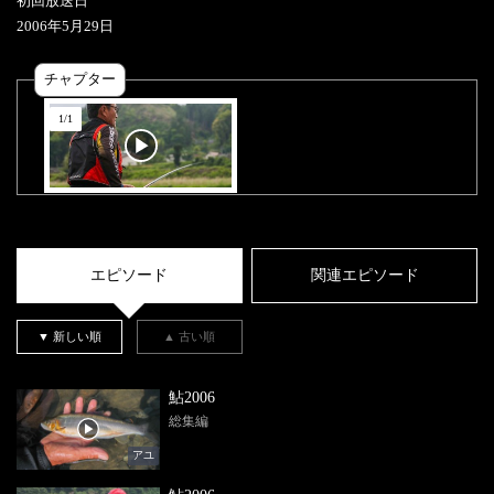
初回放送日
2006
年
5
月
29
日
チャプター
1
/
1
エピソード
関連エピソード
▼ 新しい順
▲ 古い順
鮎2006
総集編
アユ