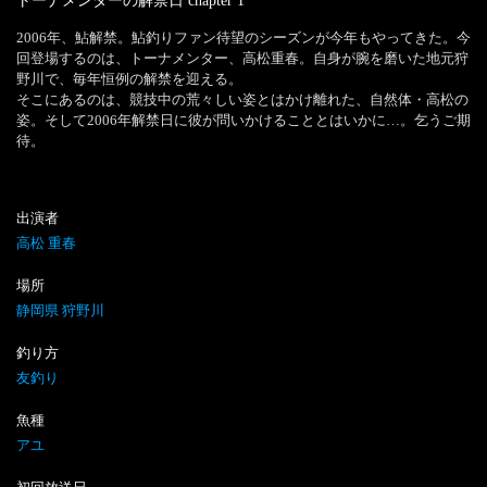
トーナメンターの解禁日
chapter
1
2006年、鮎解禁。鮎釣りファン待望のシーズンが今年もやってきた。今
回登場するのは、トーナメンター、高松重春。自身が腕を磨いた地元狩
野川で、毎年恒例の解禁を迎える。

そこにあるのは、競技中の荒々しい姿とはかけ離れた、自然体・高松の
姿。そして2006年解禁日に彼が問いかけることとはいかに…。乞うご期
待。
出演者
高松 重春
場所
静岡県 狩野川
釣り方
友釣り
魚種
アユ