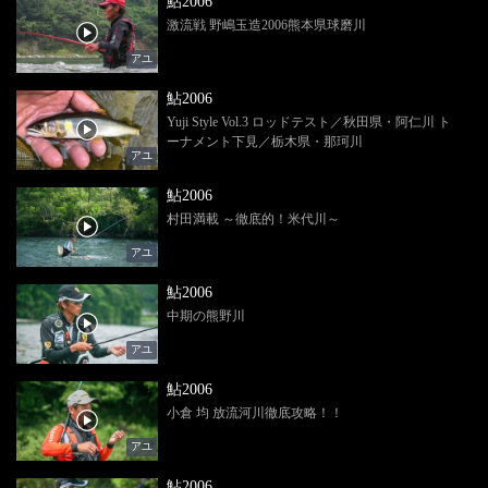
鮎2006
激流戦 野嶋玉造2006熊本県球磨川
アユ
鮎2006
Yuji Style Vol.3 ロッドテスト／秋田県・阿仁川 ト
ーナメント下見／栃木県・那珂川
アユ
鮎2006
村田満載 ～徹底的！米代川～
アユ
鮎2006
中期の熊野川
アユ
鮎2006
小倉 均 放流河川徹底攻略！！
アユ
鮎2006