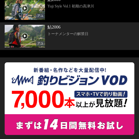
Yuji Style Vol.1 初期の高津川
アユ
鮎2006
トーナメンターの解禁日
アユ