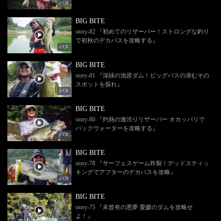
バス
BIG BITE
story-82 『初めてのリザーバー！ストロングな釣り
で初秋のデカバスを攻略する』
バス
BIG BITE
story-81 『深緑の池原ダム！ビッグバスの潜むその
スポットを探れ』
バス
BIG BITE
story-80 『灼熱の激渋りリザーバー オカッパリで
バックウォーターを攻略する』
バス
BIG BITE
story-78 『サーフェスゲーム炸裂！デッドスティッ
キングでアフターのデカバスを攻略』
バス
BIG BITE
story-75 『未曾有の悪夢 愛媛のダムを攻略せ
よ！』