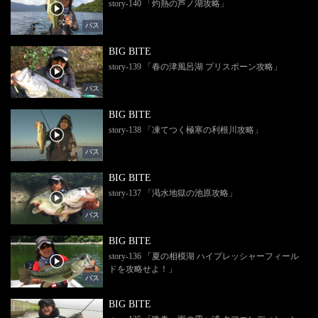
story-140 「灼熱の芦ノ湖攻略」
バス
BIG BITE
story-139 「春の津風呂湖 プリスポーン攻略」
バス
BIG BITE
story-138 「凍てつく極寒の利根川攻略」
バス
BIG BITE
story-137 「渇水地獄の池原攻略」
バス
BIG BITE
story-136 「夏の相模湖 ハイプレッシャーフィール
ドを攻略せよ！」
バス
BIG BITE