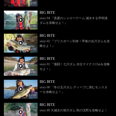
バス
BIG BITE
story-94 『真夏のシャローゲーム 減水する早明浦
ダムを攻略せよ！』
バス
BIG BITE
story-92 『プリスポーン到来！早春の合川ダムを攻
略せよ！』
バス
BIG BITE
story-91 『激闘！七川ダム 水位マイナス15mを攻略
せよ！』
バス
BIG BITE
story-90 『冬の玉川ダム ディープに潜むモンスタ
ーを攻略せよ！』
バス
BIG BITE
story-89 大減水の旭川ダム 秋の沈黙を攻略せよ！