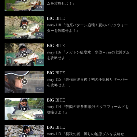
ムを攻略せよ！』
バス
BIG BITE
story-118 『池原パターン崩壊！夏のバックウォー
ターを攻略せよ！』
バス
BIG BITE
story-116 『メガトン級増水！水位＋7ｍの七川ダム
を攻略せよ！』
バス
BIG BITE
story-115 『最強寒波直後！初の小規模リザーバー
を攻略せよ！』
バス
BIG BITE
story-114 『苦悩の東条湖 晩秋のタフフィールドを
攻略せよ！』
バス
BIG BITE
story-113 『初秋の嵐！濁りの池原ダムを攻略せ