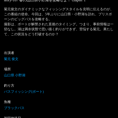
story-167 春の山口県小野湖を攻略せよ！
chapter
1
菊元俊文のダイナミックなフィッシングスタイルを克明に伝えるのが、
この番組の使命。今回は、5年ぶりに山口県・小野湖を訪れ、プリスポ
ーンのビッグバスを攻略する。

撮影は、ボートが解禁された直後のタイミング。つまり、事前情報は一
切なし。湖は満水状態で思い描く釣りができず、苦悩する菊元。果たし
て、この状況をどう打破するのか？
出演者
菊元 俊文
場所
山口県 小野湖
釣り方
バスフィッシング(ボート)
魚種
ブラックバス