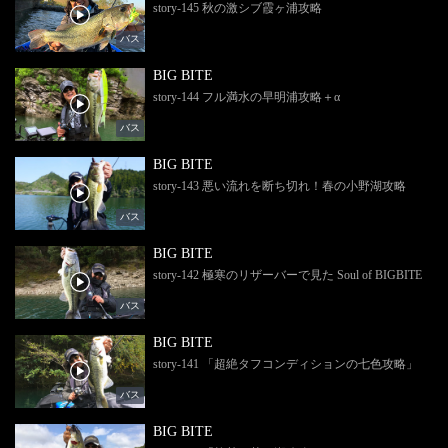
story-145 秋の激シブ霞ヶ浦攻略
バス
BIG BITE
story-144 フル満水の早明浦攻略＋α
バス
BIG BITE
story-143 悪い流れを断ち切れ！春の小野湖攻略
バス
BIG BITE
story-142 極寒のリザーバーで見た Soul of BIGBITE
バス
BIG BITE
story-141 「超絶タフコンディションの七色攻略」
バス
BIG BITE