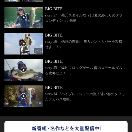
BIG BITE
story-57 『菊元スタイル危うし!夏の終わりのタフ
コンディション攻略』
バス
BIG BITE
story-56 『灼熱の吉井川 無カレントカバーを攻略
せよ！！』
バス
BIG BITE
story-55 『爆釣フロッグゲーム 雨のスモールダム
を攻略せよ！！』
バス
BIG BITE
story-54 『ハイプレッシャーの嵐！遅い春のタフっ
たデカバス攻略』
バス