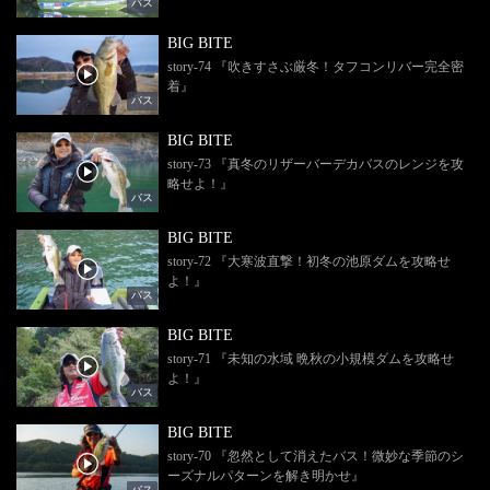
バス
BIG BITE
story-74 『吹きすさぶ厳冬！タフコンリバー完全密
着』
バス
BIG BITE
story-73 『真冬のリザーバーデカバスのレンジを攻
略せよ！』
バス
BIG BITE
story-72 『大寒波直撃！初冬の池原ダムを攻略せ
よ！』
バス
BIG BITE
story-71 『未知の水域 晩秋の小規模ダムを攻略せ
よ！』
バス
BIG BITE
story-70 『忽然として消えたバス！微妙な季節のシ
ーズナルパターンを解き明かせ』
バス