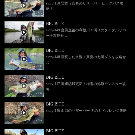
story-150 雪舞う真冬のリザーバー ビッグバス攻
略！
バス
BIG BITE
story-149 台風直後の利根川！濁りのタイダルリバ
ーを攻略せよ
バス
BIG BITE
story-148 激変した水温！真夏の七川ダムを攻略せ
よ
バス
BIG BITE
story-147 番組記録更新！梅雨の池原モンスター攻
略
バス
BIG BITE
story-146 山口のリザーバー 冬のミドルレンジ攻略
バス
BIG BITE