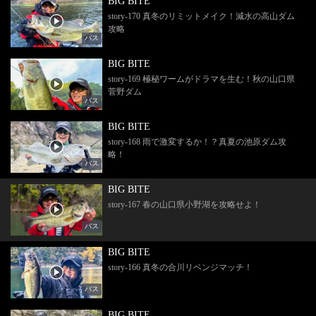
BIG BITE
story-170 真冬のリミットメイク！減水の高山ダム
攻略
バス
BIG BITE
story-169 極秘ワームがドラマを生む！秋の山口県
菅野ダム
バス
BIG BITE
story-168 雨で激変するか！？真夏の池原ダム攻
略！
バス
BIG BITE
story-167 春の山口県小野湖を攻略せよ！
バス
BIG BITE
story-166 真冬の合川リベンジマッチ！
バス
BIG BITE