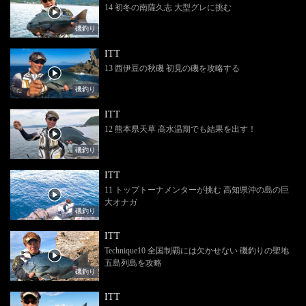
14 初冬の南薩久志 大型グレに挑む
磯釣り
ITT
13 西伊豆の秋磯 初見の磯を攻略する
磯釣り
ITT
12 熊本県天草 高水温期でも結果を出す！
磯釣り
ITT
11 トップトーナメンターが挑む 高知県沖の島の巨
大オナガ
磯釣り
ITT
Technique10 全国制覇には欠かせない 磯釣りの聖地
五島列島を攻略
磯釣り
ITT