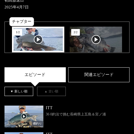
初回放送日
2025
年
4
月
7
日
チャプター
1
/
2
2
/
2
エピソード
関連エピソード
▼ 新しい順
▲ 古い順
ITT
36 0釣法で挑む長崎県上五島＆宮ノ浦
磯釣り