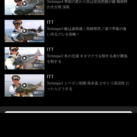
Technique4 季節の変わり目は状況把握が鍵 梅雨時
の大分県 深島
磯釣り
ITT
Technique3 敵は違和感！長崎県宮ノ浦で早春の食
い渋るグレを攻略！
磯釣り
ITT
Technique2 冬の北浦 キタマクラを制する者が勝負
を制する
磯釣り
ITT
Technique1 シーズン初期 高水温 エサトリ高活性 だ
ったらどうする
磯釣り