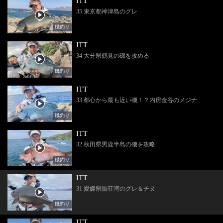
ITT
35 東京都神津島のグレ
磯釣り
ITT
34 大分県鶴見の磯を攻める
磯釣り
ITT
33 都心から最も近い磯！？内房金谷のメジナ
磯釣り
ITT
32 秋田県男鹿半島の磯を攻略
磯釣り
ITT
31 愛媛県御荘湾のグレ＆チヌ
磯釣り
ITT