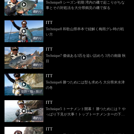
Technique9 シーズン初期 湾内の磯で起こりがちな
事とその対処法を大分県鶴見の磯で探る
磯釣り
ITT
Technique8 和歌山県串本で紐解く梅雨グレ時の戦
い方
磯釣り
ITT
Technique7 価値ある1匹を追い詰めろ 3月の南薩 秋
目
磯釣り
ITT
Technique6 勝つためには型も求めろ 大分県米水津
の冬
堤防・筏・投げ
ITT
Technique5 トーナメント開幕！ 勝つためには？ や
っぱり下見が大事！トップトーナメンターの下見
磯釣り
術を10月初頭の三重県尾鷲で検証！
ITT