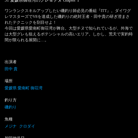
31 愛媛県御荘湾のグレ＆チヌ
chapter
1
ワンランクスキルアップしたい磯釣り師必見の番組『ITT』。ダイワグ
レマスターズでV8を達成した磯釣りの絶対王者・田中貴の研ぎ澄まさ
れたテクニックを刮目せよ！

今回は愛媛県愛南町御荘湾が舞台。大型チヌで知られているが、外海で
は大型グレも狙えるポテンシャルの高いエリア。しかし、荒天で実釣時
間が限られる展開に…。
出演者
田中 貴
場所
愛媛県 愛南町 御荘湾
釣り方
磯釣り
魚種
メジナ
クロダイ