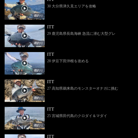
30 大分県津久見エリアを攻略
磯釣り
ITT
29 鹿児島県長島海峡 急流に潜む大型グレ
磯釣り
ITT
28 伊豆下田沖根を攻める
磯釣り
ITT
27 高知県鵜来島のモンスターオナガに挑む
磯釣り
ITT
25 宮城県田代島のクロダイ＆マダイ
磯釣り
ITT