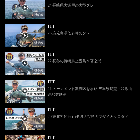
24 長崎県大瀬戸の大型グレ
磯釣り
ITT
23 鹿児島県佐多岬のグレ
磯釣り
ITT
22 初冬の長崎県上五島＆宮之浦
磯釣り
ITT
21 トーナメント激戦区を攻略 三重県尾鷲・和歌山
県那智勝浦
磯釣り
ITT
20 東北初釣行 山形県四ツ島のマダイ＆クロダイ
磯釣り
ITT