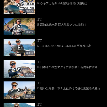
19 ウキフカセ釣りの聖地 徳島に初挑戦！
磯釣り
ITT
18 高知県鵜来島 巨大尾長グレに挑戦！
磯釣り
ITT
17 T’s TOURNAMENT SKILL at 五島福江島
磯釣り
ITT
16 日本海の大型マダイに初挑戦！新潟県佐渡島
磯釣り
ITT
15 狙いは尾長一本！太仕掛けで挑む愛媛県武者泊
磯釣り
ITT