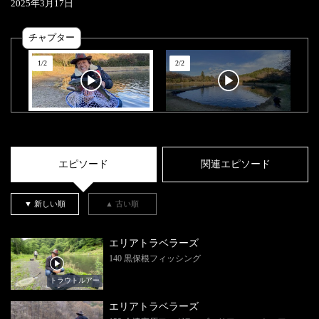
2025
年
3
月
17
日
チャプター
1
/
2
2
/
2
エピソード
関連エピソード
▼ 新しい順
▲ 古い順
エリアトラベラーズ
140 黒保根フィッシング
トラウトルアー
エリアトラベラーズ