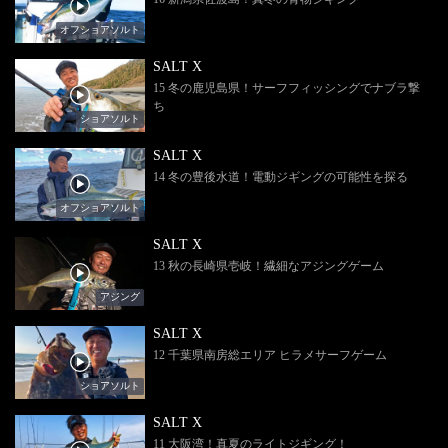
オフショアソルト
SALT X
15 冬の鹿児島県！サーフフィッシングでナブラ撃
ち
ショアソルト
SALT X
14 冬の豊後水道！電動ジギングの可能性を探る
オフショアソルト
SALT X
13 秋の長崎県壱岐！繊細なアジングゲーム
アジング
SALT X
12 千葉県南房総エリア ヒラメサーフゲーム
ショアソルト
SALT X
11 大阪湾！真夏のライトジギング！