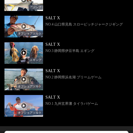
アジング
SALT X
NO.4 山口県見島 スローピッチジャークジギング
オフショアソルト
SALT X
NO.3 静岡県伊豆半島 エギング
エギング
SALT X
NO.2 静岡県浜名湖 ブリームゲーム
オフショアソルト
SALT X
NO.1 九州玄界灘 タイラバゲーム
オフショアソルト