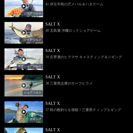
41 伊豆半島の尺メバル＆ハタゲーム
ショアソルト
SALT X
40 五島灘 沖磯ロックショアゲーム
ショアソルト
SALT X
39 玄界灘のヒラマサ キャスティング＆ジギング
オフショアソルト
SALT X
38 三重県志摩のサーフヒラメ
ショアソルト
SALT X
37 秋の数釣りを堪能！三重県ティップエギング
エギング
SALT X