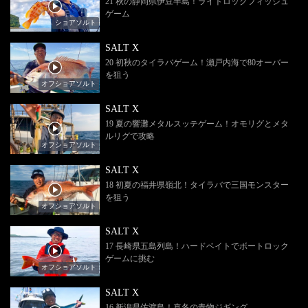
21 秋の静岡県伊豆半島！ライトロックフィッシュ
ゲーム
ショアソルト
SALT X
20 初秋のタイラバゲーム！瀬戸内海で80オーバー
を狙う
オフショアソルト
SALT X
19 夏の響灘メタルスッテゲーム！オモリグとメタ
ルリグで攻略
オフショアソルト
SALT X
18 初夏の福井県嶺北！タイラバで三国モンスター
を狙う
オフショアソルト
SALT X
17 長崎県五島列島！ハードベイトでボートロック
ゲームに挑む
オフショアソルト
SALT X
16 新潟県佐渡島！真冬の青物ジギング