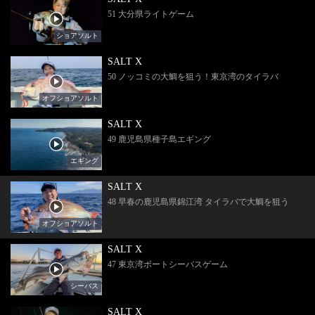
51 大分県ライトゲーム
ショアソルト
SALT X
50 ノッコミの大鯛を狙う！東京湾のタイラバ
オフショアソルト
SALT X
49 鹿児島県種子島エギング
エギング
SALT X
48 早春の鹿児島県錦江湾 タイラバで大鯛を狙う
オフショアソルト
SALT X
47 東京湾ボートシーバスゲーム
シーバス
SALT X