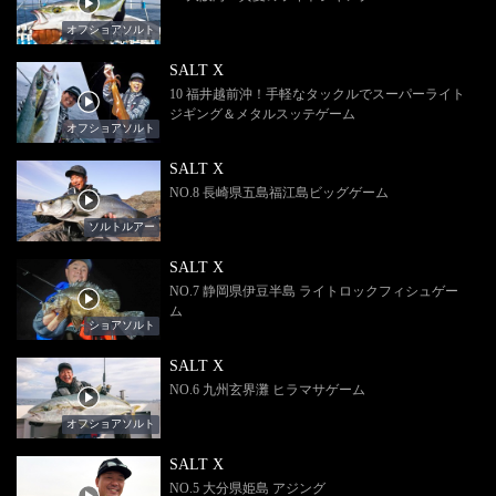
オフショアソルト
SALT X
10 福井越前沖！手軽なタックルでスーパーライト
ジギング＆メタルスッテゲーム
オフショアソルト
SALT X
NO.8 長崎県五島福江島ビッグゲーム
ソルトルアー
SALT X
NO.7 静岡県伊豆半島 ライトロックフィシュゲー
ム
ショアソルト
SALT X
NO.6 九州玄界灘 ヒラマサゲーム
オフショアソルト
SALT X
NO.5 大分県姫島 アジング