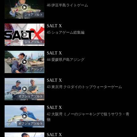
46 伊豆半島ライトゲーム
ショアソルト
SALT X
45 ショアゲーム総集編
ショアソルト
SALT X
44 愛媛県戸島アジング
アジング
SALT X
43 東京湾 クロダイのトップウォーターゲーム
オフショアソルト
SALT X
42 大阪湾 ミノーのジャーキングで狙うサワラ・青
物
オフショアソルト
SALT X