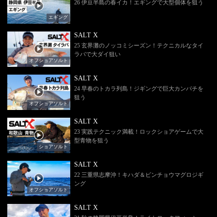
26 伊豆半島の春イカ！エギングで大型個体を狙う
エギング
SALT X
25 玄界灘のノッコミシーズン！テクニカルなタイ
ラバで大ダイ狙い
オフショアソルト
SALT X
24 早春のトカラ列島！ジギングで巨大カンパチを
狙う
オフショアソルト
SALT X
23 実践テクニック満載！ロックショアゲームで大
型青物を狙う
ショアソルト
SALT X
22 三重県志摩沖！キハダ＆ビンチョウマグロジギ
ング
オフショアソルト
SALT X