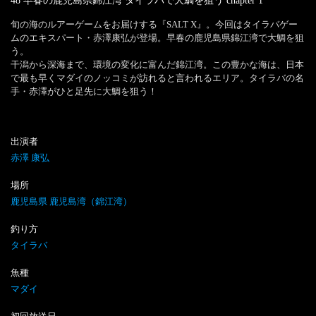
48 早春の鹿児島県錦江湾 タイラバで大鯛を狙う
chapter
1
旬の海のルアーゲームをお届けする『SALT X』。今回はタイラバゲー
ムのエキスパート・赤澤康弘が登場。早春の鹿児島県錦江湾で大鯛を狙
う。

干潟から深海まで、環境の変化に富んだ錦江湾。この豊かな海は、日本
で最も早くマダイのノッコミが訪れると言われるエリア。タイラバの名
手・赤澤がひと足先に大鯛を狙う！
出演者
赤澤 康弘
場所
鹿児島県 鹿児島湾（錦江湾）
釣り方
タイラバ
魚種
マダイ