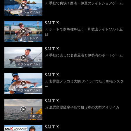
36 手軽で爽快！西湘・伊豆のライトショアゲーム
ショアソルト
SALT X
35 ボートで多魚種を狙う！和歌山ライトソルト五
目
ソルトルアー
SALT X
34 手軽に楽しむ名古屋港と伊勢湾のボートゲーム
オフショアソルト
SALT X
33 玄界灘ノッコミ大鯛 タイラバで狙う80モンスタ
ー
オフショアソルト
SALT X
32 鹿児島県薩摩半島で狙う春の大型アオリイカ
エギング
SALT X