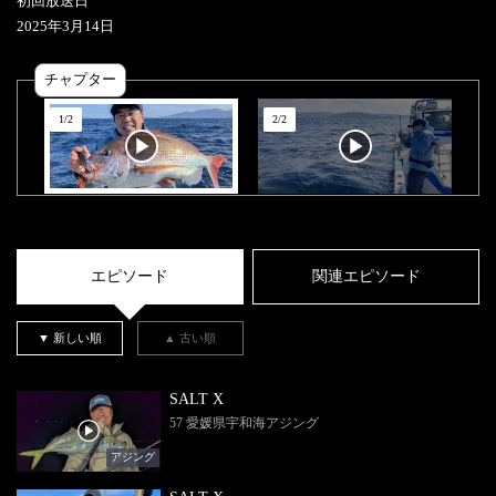
初回放送日
2025
年
3
月
14
日
チャプター
1
/
2
2
/
2
エピソード
関連エピソード
▼ 新しい順
▲ 古い順
SALT X
57 愛媛県宇和海アジング
アジング