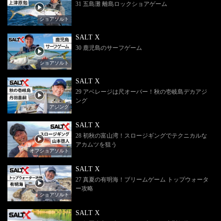
31 五島灘 離島ロックショアゲーム
ショアソルト
SALT X
30 鹿児島のサーフゲーム
ショアソルト
SALT X
29 アベレージは尺オーバー！秋の壱岐島デカアジ
ング
アジング
SALT X
28 初秋の富山湾！スロージギングでテクニカルな
アカムツを狙う
オフショアソルト
SALT X
27 真夏の有明海！ブリームゲーム トップウォータ
ー攻略
ショアソルト
SALT X