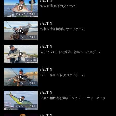
SALT X
56 東京湾 真冬のタイラバ
オフショアソルト
SALT X
55 相模湾＆駿河湾 サーフゲーム
ショアソルト
SALT X
54 デイ&ナイトで爆釣！徳島シーバスゲーム
シーバス
SALT X
53 山口県岩国市 クロダイゲーム
ショアソルト
SALT X
52 夏の相模湾を満喫！シイラ・カツオ・キハダ
オフショアソルト
SALT X