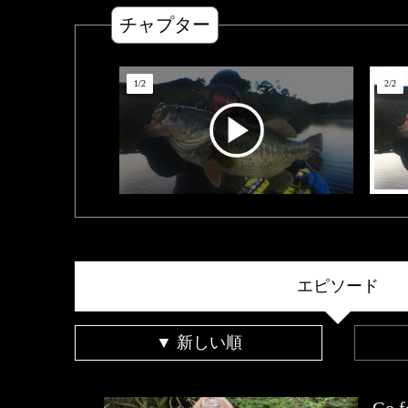
チャプター
1
/
2
2
/
2
エピソード
▼ 新しい順