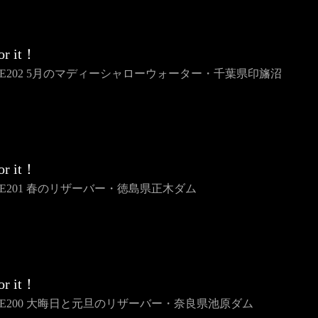
or it！
ME202 5月のマディーシャローウォーター・千葉県印旛沼
or it！
ME201 春のリザーバー・徳島県正木ダム
or it！
ME200 大晦日と元旦のリザーバー・奈良県池原ダム