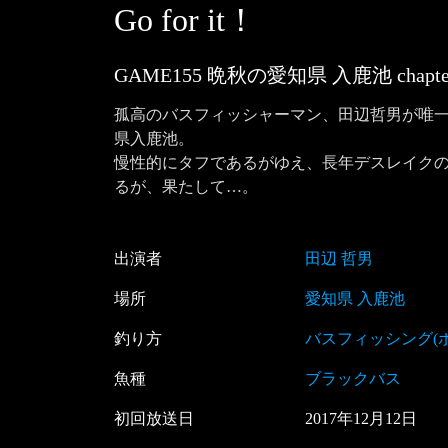
Go for it！
GAME155 晩秋の愛知県 入鹿池
chapt
孤高のバスフィッシャーマン、田辺哲男が唯一無二
県入鹿池。

慢性的にタフであるがゆえ、長年デスレイク
出演者
田辺 哲男
場所
愛知県 入鹿池
釣り方
バスフィッシング(
魚種
ブラックバス
初回放送日
2017
年
12
月
12
日