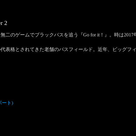
er
2
のゲームでブラックバスを追う『Go for it！』。時は20
の代表格とされてきた老舗のバスフィールド。近年、ビッグフ
ボート)