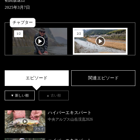
初回放送日
2025
年
3
月
7
日
チャプター
1
/
2
2
/
2
エピソード
関連エピソード
▼ 新しい順
▲ 古い順
ハイパーエキスパート
中央アルプス山岳渓流2026
フライ