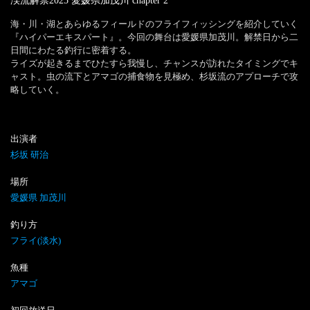
渓流解禁2025 愛媛県加茂川
chapter
2
海・川・湖とあらゆるフィールドのフライフィッシングを紹介していく
『ハイパーエキスパート』。今回の舞台は愛媛県加茂川。解禁日から二
日間にわたる釣行に密着する。

ライズが起きるまでひたすら我慢し、チャンスが訪れたタイミングでキ
ャスト。虫の流下とアマゴの捕食物を見極め、杉坂流のアプローチで攻
略していく。
出演者
杉坂 研治
場所
愛媛県 加茂川
釣り方
フライ(淡水)
魚種
アマゴ