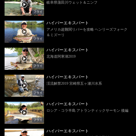
岐阜県蒲田川ウェット＆ニンフ
フライ
ハイパーエキスパート
アメリカ超難関リバーを攻略 ヘンリーズフォーク
＆ミズーリ
フライ
ハイパーエキスパート
北海道阿寒湖2019
フライ
ハイパーエキスパート
渓流解禁2019 宮崎県五ヶ瀬川水系
フライ
ハイパーエキスパート
ロシア・コラ半島 アトランティックサーモン 後編
フライ
ハイパーエキスパート