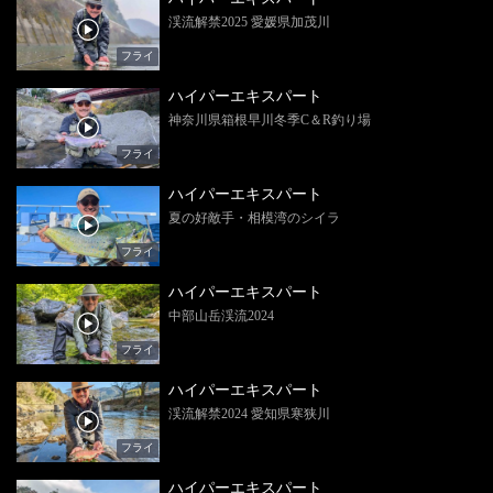
渓流解禁2025 愛媛県加茂川
フライ
ハイパーエキスパート
神奈川県箱根早川冬季C＆R釣り場
フライ
ハイパーエキスパート
夏の好敵手・相模湾のシイラ
フライ
ハイパーエキスパート
中部山岳渓流2024
フライ
ハイパーエキスパート
渓流解禁2024 愛知県寒狭川
フライ
ハイパーエキスパート