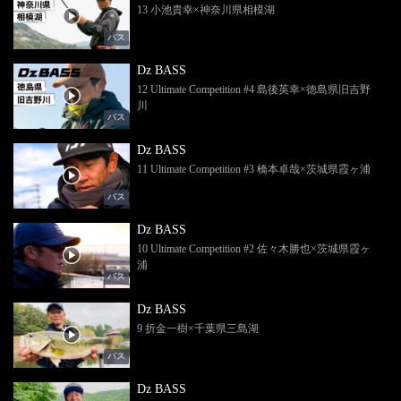
13 小池貴幸×神奈川県相模湖
バス
Dz BASS
12 Ultimate Competition #4 島後英幸×徳島県旧吉野
川
バス
Dz BASS
11 Ultimate Competition #3 橋本卓哉×茨城県霞ヶ浦
バス
Dz BASS
10 Ultimate Competition #2 佐々木勝也×茨城県霞ヶ
浦
バス
Dz BASS
9 折金一樹×千葉県三島湖
バス
Dz BASS