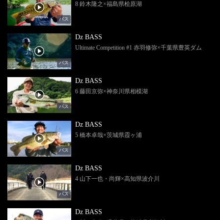
8 鈴木隆之×福島県桧原湖
バス
Dz BASS
Ultimate Competition #1 赤羽修弥×千葉県豊英ダム
バス
Dz BASS
6 藤田京弥×神奈川県相模湖
バス
Dz BASS
5 橋本卓哉×茨城県霞ヶ浦
バス
Dz BASS
4 山下一也・尚輝×高知県波介川
バス
Dz BASS