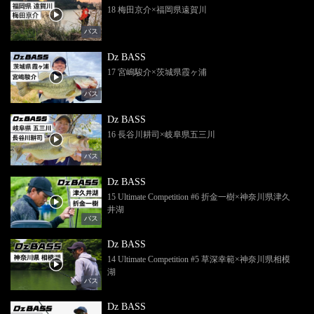
18 梅田京介×福岡県遠賀川
バス
Dz BASS
17 宮嶋駿介×茨城県霞ヶ浦
バス
Dz BASS
16 長谷川耕司×岐阜県五三川
バス
Dz BASS
15 Ultimate Competition #6 折金一樹×神奈川県津久
井湖
バス
Dz BASS
14 Ultimate Competition #5 草深幸範×神奈川県相模
湖
バス
Dz BASS