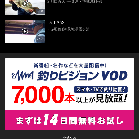
3 川口直人×千葉県・茨城県利根川
バス
Dz BASS
2 赤羽修弥×茨城県霞ケ浦
バス
公式SNS