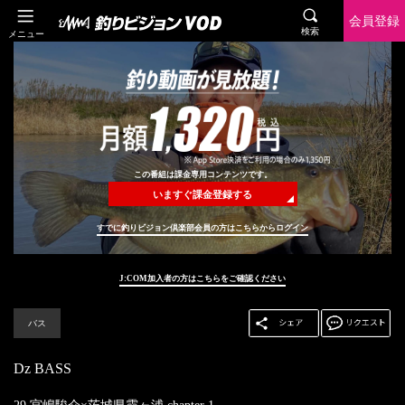
会員登録
検索
メニュー
この番組は課金専用コンテンツです。
いますぐ課金登録する
すでに釣りビジョン倶楽部会員の方はこちらからログイン
J:COM加入者の方はこちらをご確認ください
バス
Dz BASS