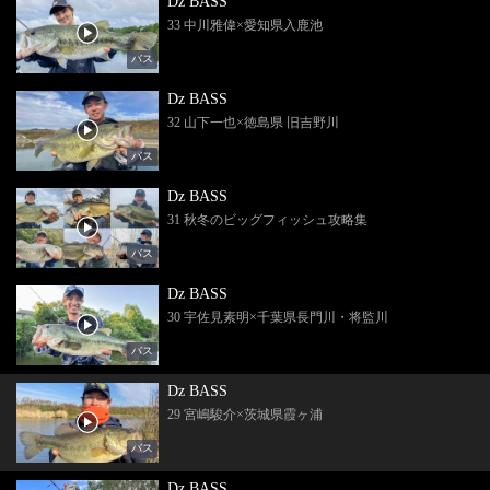
Dz BASS
33 中川雅偉×愛知県入鹿池
バス
Dz BASS
32 山下一也×徳島県 旧吉野川
バス
Dz BASS
31 秋冬のビッグフィッシュ攻略集
バス
Dz BASS
30 宇佐見素明×千葉県長門川・将監川
バス
Dz BASS
29 宮嶋駿介×茨城県霞ヶ浦
バス
Dz BASS