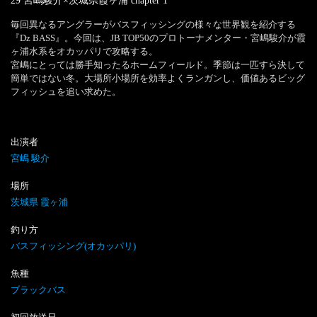
29 宮嶋駿介×茨城県霞ヶ浦
chapter
1
毎回異なるアングラーがバスフィッシングの様々な世界観を紹介する
『Dz BASS』。今回は、JB TOP50のプロトーナメンター・宮嶋駿介が霞
ヶ浦水系をオカッパリで攻略する。

宮嶋にとっては勝手知ったるホームフィールド。季節は一匹すら決して
簡単ではない冬。大場所小場所を効率よくランガンし、価値あるビッグ
フィッシュを追い求めた。
出演者
宮嶋 駿介
場所
茨城県 霞ヶ浦
釣り方
バスフィッシング(オカッパリ)
魚種
ブラックバス