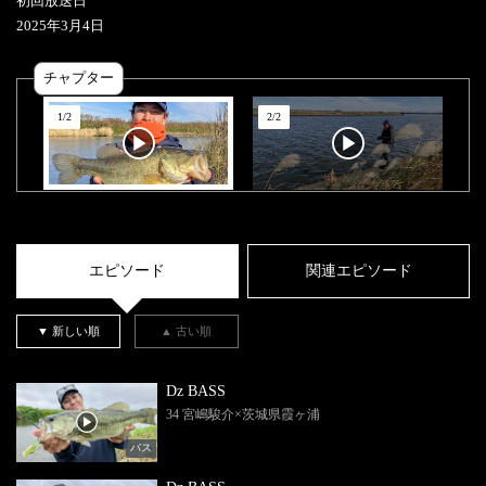
初回放送日
2025
年
3
月
4
日
チャプター
1
/
2
2
/
2
エピソード
関連エピソード
▼ 新しい順
▲ 古い順
Dz BASS
34 宮嶋駿介×茨城県霞ヶ浦
バス