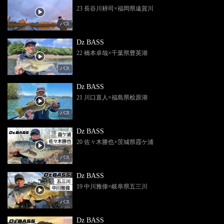
23 長谷川耕司×福岡県遠賀川
バス
Dz BASS
22 橋本卓哉×千葉県豊英湖
バス
Dz BASS
21 川口直人×福島県桧原湖
バス
Dz BASS
20 佐々木勝也×茨城県霞ケ浦
バス
Dz BASS
19 中川雅偉×岐阜県五三川
バス
Dz BASS