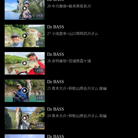
28 中川雅偉×岐阜県長良川
バス
Dz BASS
27 小池貴幸×山口県阿武川ダム
バス
Dz BASS
26 赤羽修弥×茨城県霞ケ浦
バス
Dz BASS
25 青木大介×和歌山県合川ダム 後編
バス
Dz BASS
24 青木大介×和歌山県合川ダム 前編
バス
Dz BASS