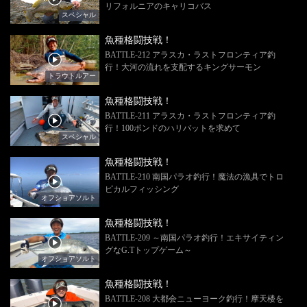
リフォルニアのキャリコバス
スペシャル
魚種格闘技戦！
BATTLE-212 アラスカ・ラストフロンティア釣
行！大河の流れを支配するキングサーモン
トラウトルアー
魚種格闘技戦！
BATTLE-211 アラスカ・ラストフロンティア釣
行！100ポンドのハリバットを求めて
スペシャル
魚種格闘技戦！
BATTLE-210 南国パラオ釣行！魔法の漁具でトロ
ピカルフィッシング
オフショアソルト
魚種格闘技戦！
BATTLE-209 ～南国パラオ釣行！エキサイティン
グなG.Tトップゲーム～
オフショアソルト
魚種格闘技戦！
BATTLE-208 大都会ニューヨーク釣行！摩天楼を