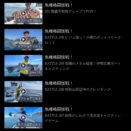
魚種格闘技戦！
291 愛媛宇和島ディープでPON！
オフショアソルト
魚種格闘技戦！
BATTLE-290 ビジュ強っ！小樽のポットベリーク
ロソイ
オフショアソルト
魚種格闘技戦！
BATTLE-289 荒磯のメタル猛者！伊勢志摩ボート
キャスティング
シーバス
魚種格闘技戦！
BATTLE-288 和歌山田辺沖のグレジギング
オフショアソルト
魚種格闘技戦！
BATTLE-287 妖怪のしわざ？境水道キャスティン
グゲーム
オフショアソルト