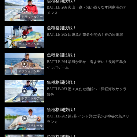
魚種格闘技戦！
BATTLE-266 火山・森・湖が織りなす阿寒湖のア
メマス
トラウトルアー
魚種格闘技戦！
BATTLE-265 回遊魚迎撃命令開始！春の遠州灘
オフショアソルト
魚種格闘技戦！
BATTLE-264 暴風か凪か…春よ来い！長崎五島タ
イラバゲーム
オフショアソルト
魚種格闘技戦！
BATTLE-263 遥々来たぜ函館へ！津軽海峡サクラ
景色
トラウトルアー
魚種格闘技戦！
BATTLE-262 第2幕 インド洋に浮かぶ神秘の島スリ
ランカ
スペシャル
魚種格闘技戦！