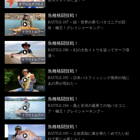
オフショアソルト
魚種格闘技戦！
BATTLE-197 ～続・世界の果てパタゴニアの巨
魚・極王！グレイシャーキング～
トラウトルアー
魚種格闘技戦！
BATTLE-196 ～幻の大魚イトウを追ってサーフ浪
漫～
トラウトルアー
魚種格闘技戦！
BATTLE-195 ～日本バスフィッシング発祥の地に
あの男が現れた～
バス
魚種格闘技戦！
BATTLE-194 ～風と氷河の最果ての地パタゴニ
ア・極王！グレイシャーキング～
トラウトルアー
魚種格闘技戦！
BATTLE-193 ～土佐高知に春が来た！めでたい紅
白で宴じゃ宴じゃ！～