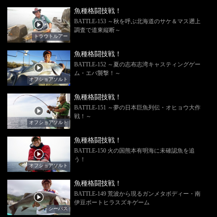
魚種格闘技戦！
BATTLE-153 ～秋を呼ぶ北海道のサケ＆マス遡上
調査で道東縦断～
トラウトルアー
魚種格闘技戦！
BATTLE-152 ～夏の志布志湾キャスティングゲー
ム・エバ襲撃！～
オフショアソルト
魚種格闘技戦！
BATTLE-151 ～夢の日本巨魚列伝・オヒョウ大作
戦！～
オフショアソルト
魚種格闘技戦！
BATTLE-150 火の国熊本有明海に未確認魚を追
う！
オフショアソルト
魚種格闘技戦！
BATTLE-149 荒波から現るガンメタボディー・南
伊豆ボートヒラスズキゲーム
シーバス