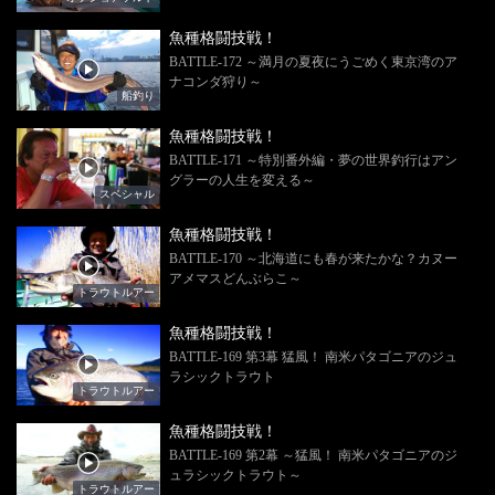
魚種格闘技戦！
BATTLE-172 ～満月の夏夜にうごめく東京湾のア
ナコンダ狩り～
船釣り
魚種格闘技戦！
BATTLE-171 ～特別番外編・夢の世界釣行はアン
グラーの人生を変える～
スペシャル
魚種格闘技戦！
BATTLE-170 ～北海道にも春が来たかな？カヌー
アメマスどんぶらこ～
トラウトルアー
魚種格闘技戦！
BATTLE-169 第3幕 猛風！ 南米パタゴニアのジュ
ラシックトラウト
トラウトルアー
魚種格闘技戦！
BATTLE-169 第2幕 ～猛風！ 南米パタゴニアのジ
ュラシックトラウト～
トラウトルアー