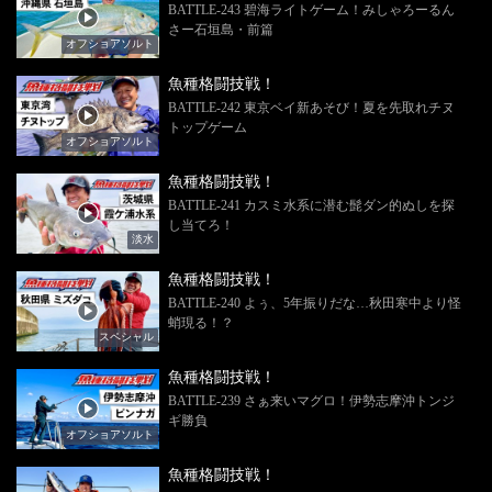
BATTLE-243 碧海ライトゲーム！みしゃろーるん
さー石垣島・前篇
オフショアソルト
魚種格闘技戦！
BATTLE-242 東京ベイ新あそび！夏を先取れチヌ
トップゲーム
オフショアソルト
魚種格闘技戦！
BATTLE-241 カスミ水系に潜む髭ダン的ぬしを探
し当てろ！
淡水
魚種格闘技戦！
BATTLE-240 よぅ、5年振りだな…秋田寒中より怪
蛸現る！？
スペシャル
魚種格闘技戦！
BATTLE-239 さぁ来いマグロ！伊勢志摩沖トンジ
ギ勝負
オフショアソルト
魚種格闘技戦！