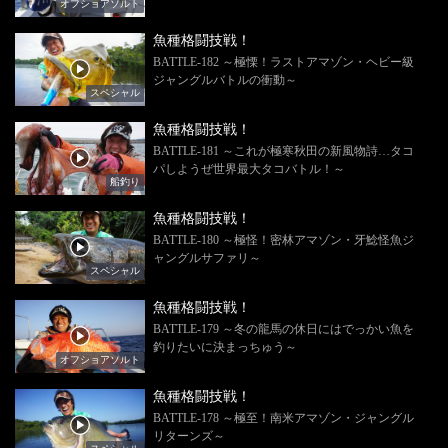
オフショアソルト
魚種格闘技戦！
BATTLE-182 ～極慄！ラストアマゾン・ヘビー級
ジャングルバトルの衝動～
スペシャル
魚種格闘技戦！
BATTLE-181 ～これが極寒秋田の新風物詩…タコ
パしようぜ世界最大タコバトル！～
船釣り
魚種格闘技戦！
BATTLE-180 ～極怪！密林アマゾン・牙鯰怪魚ジ
ャングルサファリ～
スペシャル
魚種格闘技戦！
BATTLE-179 ～冬の龍馬の休日にはでっかい魚を
釣りたいに決まっちゅう～
オフショアソルト
魚種格闘技戦！
BATTLE-178 ～極至！南米アマゾン・ジャングル
リターンズ～