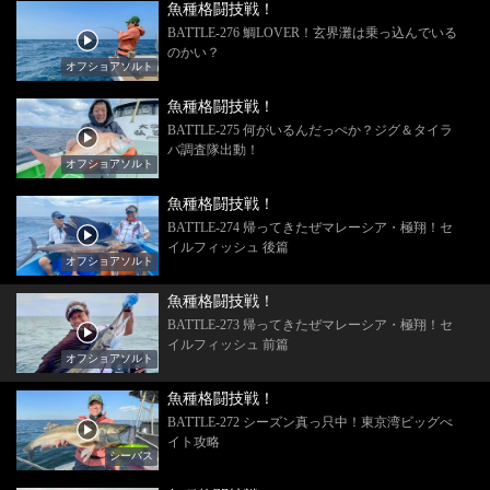
魚種格闘技戦！
BATTLE-276 鯛LOVER！玄界灘は乗っ込んでいる
のかい？
オフショアソルト
魚種格闘技戦！
BATTLE-275 何がいるんだっぺか？ジグ＆タイラ
バ調査隊出動！
オフショアソルト
魚種格闘技戦！
BATTLE-274 帰ってきたぜマレーシア・極翔！セ
イルフィッシュ 後篇
オフショアソルト
魚種格闘技戦！
BATTLE-273 帰ってきたぜマレーシア・極翔！セ
イルフィッシュ 前篇
オフショアソルト
魚種格闘技戦！
BATTLE-272 シーズン真っ只中！東京湾ビッグべ
イト攻略
シーバス