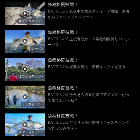
魚種格闘技戦！
BATTLE-286 真夜中の東京湾ディープ攻略！深海
からジャジャジャジャーン
オフショアソルト
魚種格闘技戦！
BATTLE-285 主役奪取か！？常陸利根川リバーシ
ーバス
シーバス
魚種格闘技戦！
BATTLE-284 桜島大噴火！新種タマクエを追う
オフショアソルト
魚種格闘技戦！
BATTLE-283 そろそろ道東河川でアメマス上がっ
て来てんじゃね？
トラウトルアー
魚種格闘技戦！
BATTLE-282 どえりゃあ伊勢湾！キャスティング
で釣ってみやぁ～
オフショアソルト