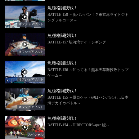
魚種格闘技戦！
BATTLE-158 ～腕パンパン！？東京湾ライトジギ
ングフルコース～
オフショアソルト
魚種格闘技戦！
BATTLE-157 駿河湾ナイトジギング
オフショアソルト
魚種格闘技戦！
BATTLE-156 ～知ってる？熊本天草灘投政トップ
ゲーム～
オフショアソルト
魚種格闘技戦！
BATTLE-155 ～墨ロケット砲はハンパねぇ…日本
海デカイカバトル～
オフショアソルト
魚種格闘技戦！
BATTLE-154 ～DIRECTORS-spec 鰓～
スペシャル