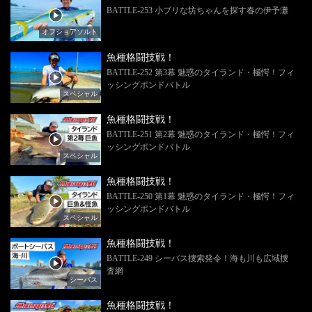
BATTLE-253 小ブリな坊ちゃんを探す春の伊予灘
オフショアソルト
魚種格闘技戦！
BATTLE-252 第3幕 魅惑のタイランド・極愕！フィ
ッシングポンドバトル
スペシャル
魚種格闘技戦！
BATTLE-251 第2幕 魅惑のタイランド・極愕！フィ
ッシングポンドバトル
スペシャル
魚種格闘技戦！
BATTLE-250 第1幕 魅惑のタイランド・極愕！フィ
ッシングポンドバトル
スペシャル
魚種格闘技戦！
BATTLE-249 シーバス捜索発令！海も川も広域捜
査網
シーバス
魚種格闘技戦！