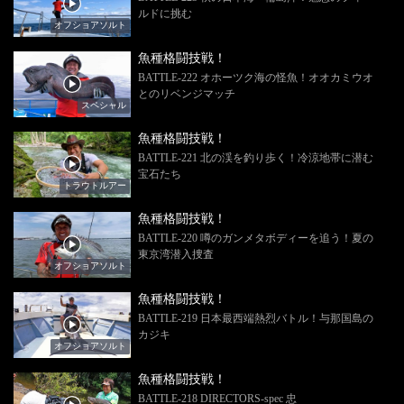
ルドに挑む
オフショアソルト
魚種格闘技戦！
BATTLE-222 オホーツク海の怪魚！オオカミウオ
とのリベンジマッチ
スペシャル
魚種格闘技戦！
BATTLE-221 北の渓を釣り歩く！冷涼地帯に潜む
宝石たち
トラウトルアー
魚種格闘技戦！
BATTLE-220 噂のガンメタボディーを追う！夏の
東京湾潜入捜査
オフショアソルト
魚種格闘技戦！
BATTLE-219 日本最西端熱烈バトル！与那国島の
カジキ
オフショアソルト
魚種格闘技戦！
BATTLE-218 DIRECTORS‐spec 忠