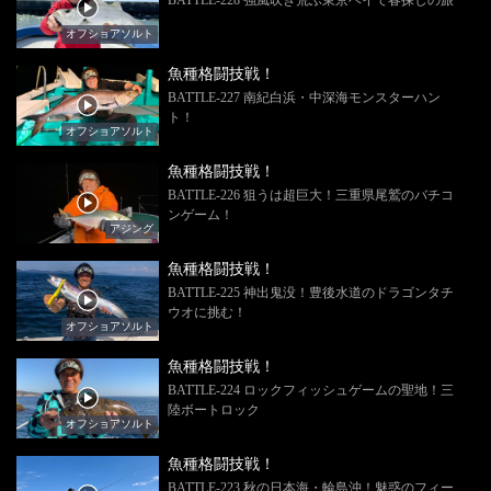
オフショアソルト
魚種格闘技戦！
BATTLE-227 南紀白浜・中深海モンスターハン
ト！
オフショアソルト
魚種格闘技戦！
BATTLE-226 狙うは超巨大！三重県尾鷲のバチコ
ンゲーム！
アジング
魚種格闘技戦！
BATTLE-225 神出鬼没！豊後水道のドラゴンタチ
ウオに挑む！
オフショアソルト
魚種格闘技戦！
BATTLE-224 ロックフィッシュゲームの聖地！三
陸ボートロック
オフショアソルト
魚種格闘技戦！
BATTLE-223 秋の日本海・輪島沖！魅惑のフィー