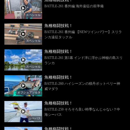
BATTLE-261 番外編 海外遠征の前準備
スペシャル
魚種格闘技戦！
BATTLE-261 番外編 【NEWツインパワー】スリラ
ンカ遠征タックル
スペシャル
魚種格闘技戦！
BATTLE-261 第1幕 インド洋に浮かぶ神秘の島スリ
ランカ
スペシャル
魚種格闘技戦！
BATTLE-260 ハイシーズンの積丹ポットベリー神
威マダラ
オフショアソルト
魚種格闘技戦！
BATTLE-259 そろそろ良い時季なんじゃない？中
海シーバス
シーバス
魚種格闘技戦！