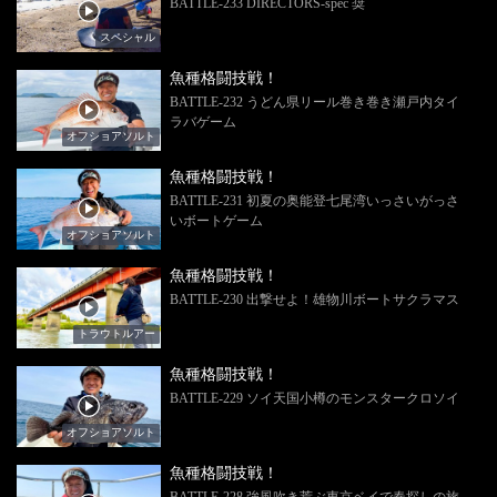
BATTLE-233 DIRECTORS-spec 奨
スペシャル
魚種格闘技戦！
BATTLE-232 うどん県リール巻き巻き瀬戸内タイ
ラバゲーム
オフショアソルト
魚種格闘技戦！
BATTLE-231 初夏の奥能登七尾湾いっさいがっさ
いボートゲーム
オフショアソルト
魚種格闘技戦！
BATTLE-230 出撃せよ！雄物川ボートサクラマス
トラウトルアー
魚種格闘技戦！
BATTLE-229 ソイ天国小樽のモンスタークロソイ
オフショアソルト
魚種格闘技戦！
BATTLE-228 強風吹き荒ぶ東京ベイで春探しの旅