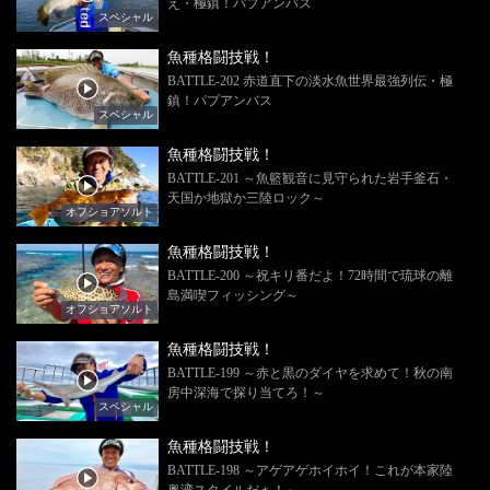
え・極鎮！パプアンバス
スペシャル
魚種格闘技戦！
BATTLE-202 赤道直下の淡水魚世界最強列伝・極
鎮！パプアンバス
スペシャル
魚種格闘技戦！
BATTLE-201 ～魚籃観音に見守られた岩手釜石・
天国か地獄か三陸ロック～
オフショアソルト
魚種格闘技戦！
BATTLE-200 ～祝キリ番だよ！72時間で琉球の離
島満喫フィッシング～
オフショアソルト
魚種格闘技戦！
BATTLE-199 ～赤と黒のダイヤを求めて！秋の南
房中深海で探り当てろ！～
スペシャル
魚種格闘技戦！
BATTLE-198 ～アゲアゲホイホイ！これが本家陸
奥湾スタイルだぁ！～