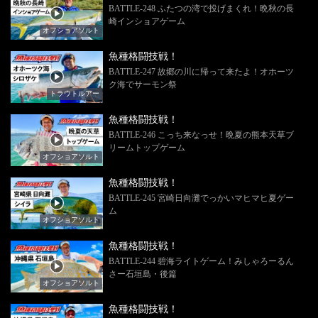
BATTLE-248 ふたつの湾で投げまくれ！晩秋の長
崎インショアゲーム
オフショアソルト
魚種格闘技戦！
BATTLE-247 故郷の川に帰って来たよ！オホーツ
ク海でサーモン祭
トラウトルアー
魚種格闘技戦！
BATTLE-246 こっち来なっせ！晩夏の熊本天草ブ
リームトップゲーム
オフショアソルト
魚種格闘技戦！
BATTLE-245 宮崎日向灘でっかいマヒマヒ夏ゲー
ム
オフショアソルト
魚種格闘技戦！
BATTLE-244 碧海ライトゲーム！みしゃろーるん
さー石垣島・後篇
オフショアソルト
魚種格闘技戦！