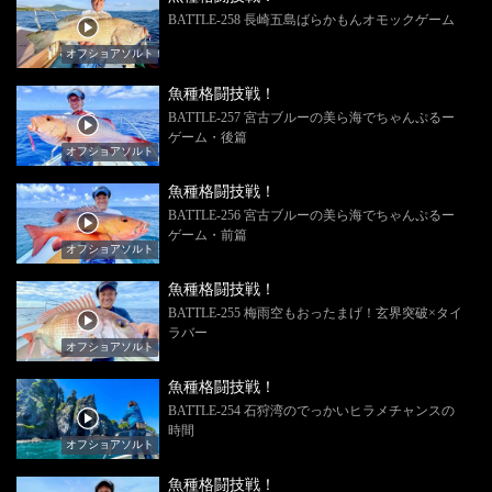
BATTLE-258 長崎五島ばらかもんオモックゲーム
オフショアソルト
魚種格闘技戦！
BATTLE-257 宮古ブルーの美ら海でちゃんぷるー
ゲーム・後篇
オフショアソルト
魚種格闘技戦！
BATTLE-256 宮古ブルーの美ら海でちゃんぷるー
ゲーム・前篇
オフショアソルト
魚種格闘技戦！
BATTLE-255 梅雨空もおったまげ！玄界突破×タイ
ラバー
オフショアソルト
魚種格闘技戦！
BATTLE-254 石狩湾のでっかいヒラメチャンスの
時間
オフショアソルト
魚種格闘技戦！