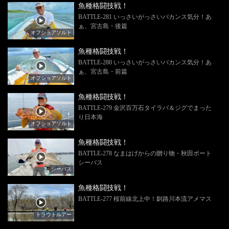
魚種格闘技戦！
BATTLE-281 いっさいがっさいバカンス気分！あ
ぁ、宮古島・後篇
オフショアソルト
魚種格闘技戦！
BATTLE-280 いっさいがっさいバカンス気分！あ
ぁ、宮古島・前篇
オフショアソルト
魚種格闘技戦！
BATTLE-279 金沢百万石タイラバ＆ジグでまった
り日本海
オフショアソルト
魚種格闘技戦！
BATTLE-278 なまはげからの贈り物・秋田ボート
シーバス
シーバス
魚種格闘技戦！
BATTLE-277 桜前線北上中！釧路川本流アメマス
トラウトルアー