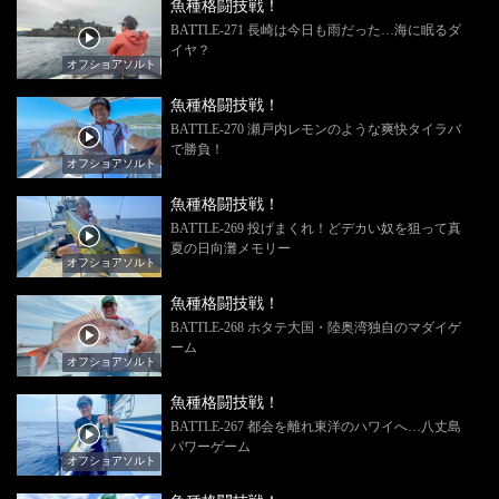
魚種格闘技戦！
BATTLE-271 長崎は今日も雨だった…海に眠るダ
イヤ？
オフショアソルト
魚種格闘技戦！
BATTLE-270 瀬戸内レモンのような爽快タイラバ
で勝負！
オフショアソルト
魚種格闘技戦！
BATTLE-269 投げまくれ！どデカい奴を狙って真
夏の日向灘メモリー
オフショアソルト
魚種格闘技戦！
BATTLE-268 ホタテ大国・陸奥湾独自のマダイゲ
ーム
オフショアソルト
魚種格闘技戦！
BATTLE-267 都会を離れ東洋のハワイへ…八丈島
パワーゲーム
オフショアソルト