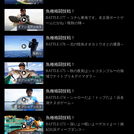
スペシャル
魚種格闘技戦！
BATTLE-177 ～コチら東海です。名古屋ボートゲ
ームだがね！晩秋の陣～
オフショアソルト
魚種格闘技戦！
BATTLE-176 ～北の怪魚オオカミウオとの遭遇～
船釣り
魚種格闘技戦！
BATTLE-175 ～秋の夜長はシャコタンブルーの海
域でナイトブリ＆デイマダラ～
オフショアソルト
魚種格闘技戦！
BATTLE-174 ～シャローだよ！トップだよ！浜名
湖チヌポゲーム～
オフショアソルト
魚種格闘技戦！
BATTLE-173 ～深いよー暗いよーデカイよー！南
紀白浜ディープダンス～
オフショアソルト