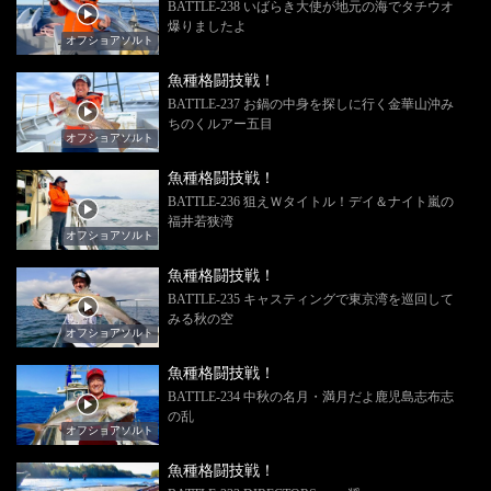
BATTLE-238 いばらき大使が地元の海でタチウオ
爆りましたよ
オフショアソルト
魚種格闘技戦！
BATTLE-237 お鍋の中身を探しに行く金華山沖み
ちのくルアー五目
オフショアソルト
魚種格闘技戦！
BATTLE-236 狙えＷタイトル！デイ＆ナイト嵐の
福井若狭湾
オフショアソルト
魚種格闘技戦！
BATTLE-235 キャスティングで東京湾を巡回して
みる秋の空
オフショアソルト
魚種格闘技戦！
BATTLE-234 中秋の名月・満月だよ鹿児島志布志
の乱
オフショアソルト
魚種格闘技戦！