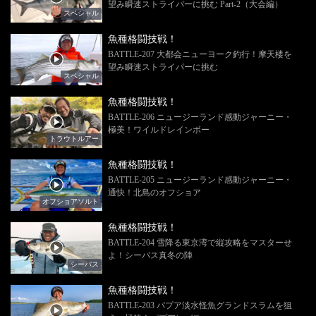
望み瞬速ストライパーに挑む Part-2（大会編）
スペシャル
魚種格闘技戦！
BATTLE-207 大都会ニューヨーク釣行！摩天楼を
望み瞬速ストライパーに挑む
スペシャル
魚種格闘技戦！
BATTLE-206 ニュージーランド感動ジャーニー・
極美！ワイルドレインボー
トラウトルアー
魚種格闘技戦！
BATTLE-205 ニュージーランド感動ジャーニー・
通快！北島のオフショア
オフショアソルト
魚種格闘技戦！
BATTLE-204 雪降る東京湾で縦攻略をマスターせ
よ！シーバス真冬の陣
シーバス
魚種格闘技戦！
BATTLE-203 パプア淡水怪魚グランドスラムを狙