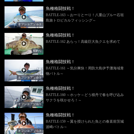
魚種格闘技戦！
BATTLE-163 ～おーりとーり！八重山ブルー石垣
島旅トロピカルフィッシング～
オフショアソルト
魚種格闘技戦！
BATTLE-162 あらっ！高級巨大魚クエを求めて
船釣り
魚種格闘技戦！
BATTLE-161 ～気分爽快！周防大島伊予灘海域青
物バトル～
オフショアソルト
魚種格闘技戦！
BATTLE-160 ～ホッケ～どう積丹で春を呼び込み
サクラを咲かせろ！～
オフショアソルト
魚種格闘技戦！
BATTLE-159 ～翼を授けられた魚との春直前茨城
波崎バトル～
オフショアソルト