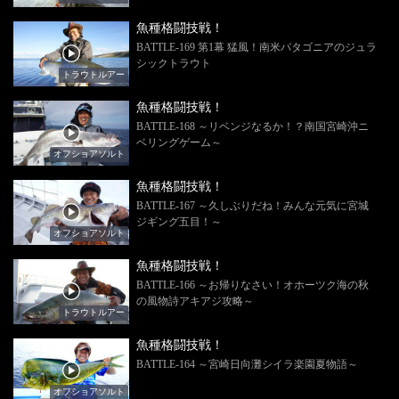
魚種格闘技戦！
BATTLE-169 第1幕 猛風！南米パタゴニアのジュラ
シックトラウト
トラウトルアー
魚種格闘技戦！
BATTLE-168 ～リベンジなるか！？南国宮崎沖ニ
ベリングゲーム～
オフショアソルト
魚種格闘技戦！
BATTLE-167 ～久しぶりだね！みんな元気に宮城
ジギング五目！～
オフショアソルト
魚種格闘技戦！
BATTLE-166 ～お帰りなさい！オホーツク海の秋
の風物詩アキアジ攻略～
トラウトルアー
魚種格闘技戦！
BATTLE-164 ～宮崎日向灘シイラ楽園夏物語～
オフショアソルト