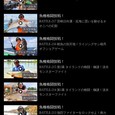
スペシャル
魚種格闘技戦！
BATTLE-217 宮崎日向灘・近海に思いを馳せるオ
オニベの幻影
スペシャル
魚種格闘技戦！
BATTLE-216 根魚の別天地！ライジングサン積丹
オフショアゲーム
オフショアソルト
魚種格闘技戦！
BATTLE-215 第2幕 タイランドの格闘・極謎！淡水
モンスターファイト
スペシャル
魚種格闘技戦！
BATTLE-214 第1幕 タイランドの格闘・極謎！淡水
モンスターファイト
スペシャル
魚種格闘技戦！
BATTLE-213 強烈ファイターをロックせよ！南カ