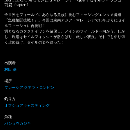
BATTLE-273 帰ってきたぜマレーシア・極翔！セイルフィッシュ
前篇
chapter
1
全世界をフィールドにあらゆる魚族に挑むフィッシングエンタメ番組
『魚種格闘技戦！』。今回は東南アジア・マレーシアで16年ぶりにセイ
ルフィッシュに再挑戦！

餌となるカタクチイワシを確保し、メインのフィールドへ向かう。しか
し、現場はセイルフィッシュが散らばり、厳しい状況。それでも粘り強
く攻め続け、セイルの姿を追った！
出演者
村田 基
場所
マレーシア クアラ・ロンピン
釣り方
オフショアキャスティング
魚種
バショウカジキ