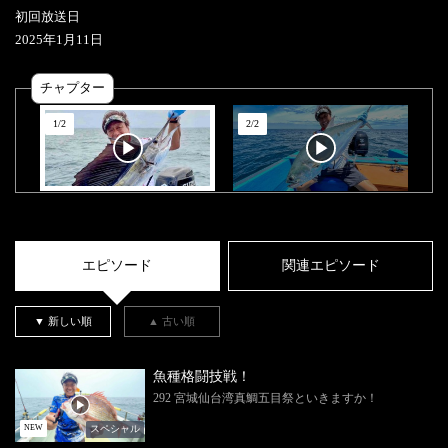
初回放送日
2025
年
1
月
11
日
チャプター
1
/
2
2
/
2
エピソード
関連エピソード
▼ 新しい順
▲ 古い順
魚種格闘技戦！
292 宮城仙台湾真鯛五目祭といきますか！
スペシャル
NEW