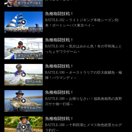
オフショアソルト
魚種格闘技戦！
BATTLE-192 ～ライトジギング本格シーズン到
来！ボートシーバス東京ベイ～
シーバス
魚種格闘技戦！
BATTLE-191 ～気分はみかん色！冬の宇和海ふと
っちょサワラゲーム～
オフショアソルト
魚種格闘技戦！
BATTLE-190 ～オーストラリアの巨大銀鱗魚・極
輝！バラマンディ～
スペシャル
魚種格闘技戦！
BATTLE-189 ～お帰りなさい！福島南相馬の真野
川サケ御一行様～
トラウトルアー
魚種格闘技戦！
BATTLE-188 ～十和田湖ヒメマス秋色絶景カルデ
ラ釣行～