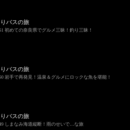
らりバスの旅
IP51 初めての奈良県でグルメ三昧！釣り三昧！
らりバスの旅
IP50 岩手で再発見！温泉＆グルメにロックな魚を堪能！
らりバスの旅
IP49 しまなみ海道縦断！雨のせいで…な旅