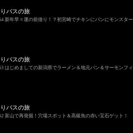
らりバスの旅
IP54 新年早々運の前借り！？初宮崎でチキンにパンにモンスタ
らりバスの旅
IP53 はじめましての新潟県でラーメン＆地元パン＆サーモンフ
らりバスの旅
IP52 富山で再発掘！穴場スポット＆高級魚の赤い宝石ゲット！