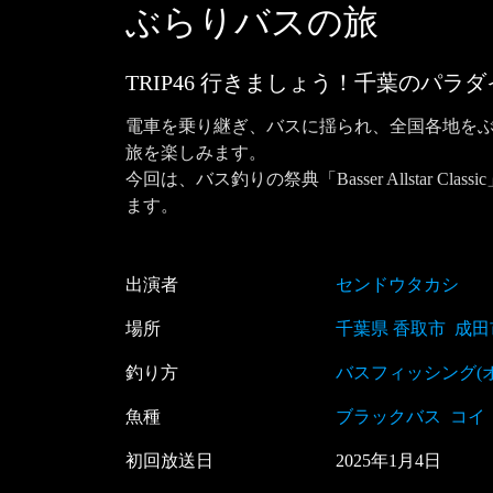
ぶらりバスの旅
TRIP46 行きましょう！千葉のパラ
電車を乗り継ぎ、バスに揺られ、全国各地を
旅を楽しみます。

今回は、バス釣りの祭典「Basser Allsta
ます。
出演者
センドウタカシ
場所
千葉県 香取市
成田
釣り方
バスフィッシング(
魚種
ブラックバス
コイ
初回放送日
2025
年
1
月
4
日