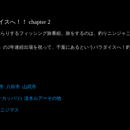
ダイスへ！！
chapter
2
ぶらりするフィッシング旅番組。旅をするのは、釣りニンジャ
r Classic」の2年連続出場を祝って、千葉にあるというパラダ
市
八街市
山武市
オカッパリ)
淡水ルアーその他
ニジマス