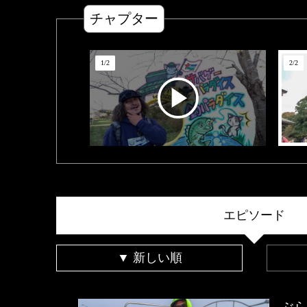
チャプター
1
/
2
2
/
2
エピソード
▼ 新しい順