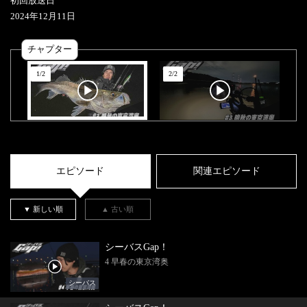
初回放送日
2024
年
12
月
11
日
チャプター
1
/
2
2
/
2
エピソード
関連エピソード
▼ 新しい順
▲ 古い順
シーバスGap！
4 早春の東京湾奥
シーバス