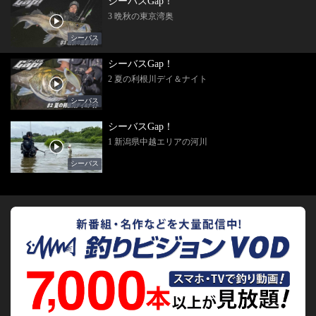
シーバスGap！
3 晩秋の東京湾奥
シーバス
シーバスGap！
2 夏の利根川デイ＆ナイト
シーバス
シーバスGap！
1 新潟県中越エリアの河川
シーバス