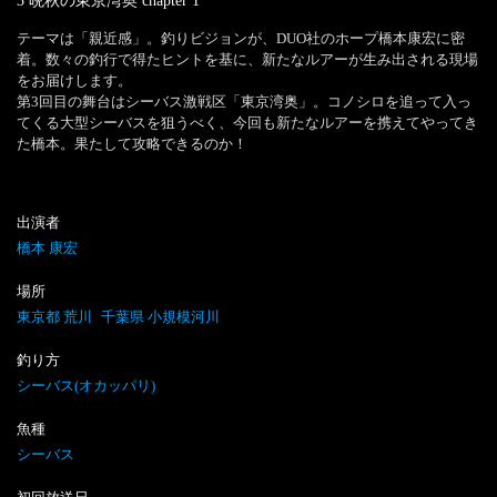
3 晩秋の東京湾奥
chapter
1
テーマは「親近感」。釣りビジョンが、DUO社のホープ橋本康宏に密
着。数々の釣行で得たヒントを基に、新たなルアーが生み出される現場
をお届けします。

第3回目の舞台はシーバス激戦区「東京湾奥」。コノシロを追って入っ
てくる大型シーバスを狙うべく、今回も新たなルアーを携えてやってき
た橋本。果たして攻略できるのか！
出演者
橋本 康宏
場所
東京都 荒川
千葉県 小規模河川
釣り方
シーバス(オカッパリ)
魚種
シーバス